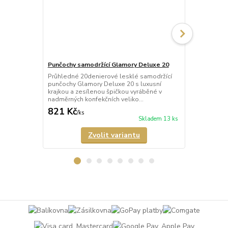
Punčochy samodržící Glamory Deluxe 20
Punčochy sa
Průhledné 20denierové lesklé samodržící
Neprůhledné
punčochy Glamory Deluxe 20 s luxusní
punčochy Gla
krajkou a zesílenou špičkou vyráběné v
krajkou a ze
nadměrných konfekčních veliko...
mikrovlákna 
821 Kč
770 Kč
/
ks
/
ks
Skladem 13 ks
Zvolit variantu