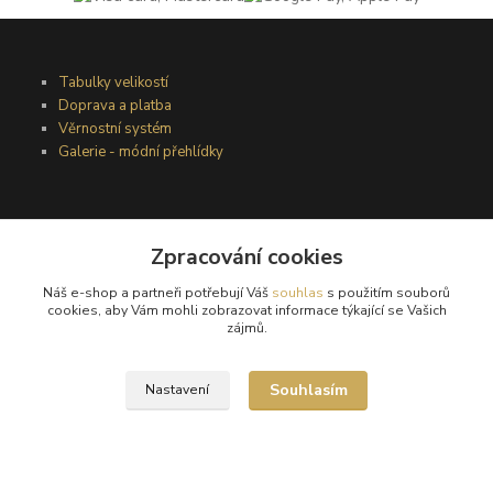
Tabulky velikostí
Doprava a platba
Věrnostní systém
Galerie - módní přehlídky
Podmínky užití webového rozhraní
Zpracování cookies
Obchodní podmínky
Ochrana osobních údajů
Náš e-shop a partneři potřebují Váš
souhlas
s použitím souborů
Kontakty
cookies, aby Vám mohli zobrazovat informace týkající se Vašich
zájmů.
Podmínky vrácení zboží
Souhlasím
Nastavení
Reklamační řád