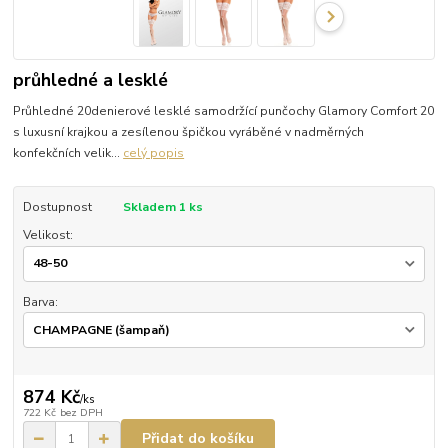
průhledné a lesklé
Průhledné 20denierové lesklé samodržící punčochy Glamory Comfort 20
s luxusní krajkou a zesílenou špičkou vyráběné v nadměrných
konfekčních velik...
celý popis
Dostupnost
Skladem 1 ks
Velikost:
Barva:
874 Kč
/
ks
722 Kč
bez DPH
Přidat do košíku