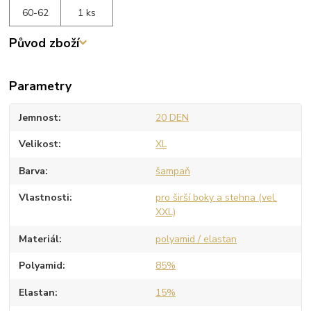
60-62
1 ks
Původ zboží
Parametry
Jemnost
20 DEN
Velikost
XL
Barva
šampaň
Vlastnosti
pro širší boky a stehna (vel.
XXL)
Materiál
polyamid / elastan
Polyamid
85%
Elastan
15%