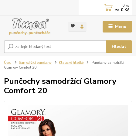
0
ks
za
0 Kč
Menu
Hledat
Úvod
Samodržící punčochy
Klasické hladké
Punčochy samodržící
Glamory Comfort 20
Punčochy samodržící Glamory
Comfort 20