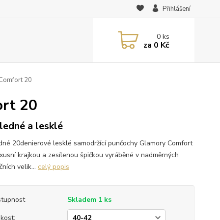
Přihlášení
0
ks
za
0 Kč
Comfort 20
rt 20
ledné a lesklé
dné 20denierové lesklé samodržící punčochy Glamory Comfort
uxusní krajkou a zesílenou špičkou vyráběné v nadměrných
ních velik...
celý popis
tupnost
Skladem 1 ks
ikost: