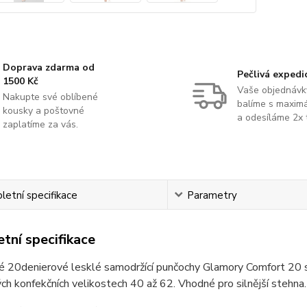
Doprava zdarma od
Pečlivá expedi
1500 Kč
Vaše objednávk
Nakupte své oblíbené
balíme s maximá
kousky a poštovné
a odesíláme 2x 
zaplatíme za vás.
etní specifikace
Parametry
tní specifikace
 20denierové lesklé samodržící punčochy Glamory Comfort 20 s 
h konfekčních velikostech 40 až 62. Vhodné pro silnější stehna.