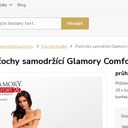
lídky
Blog
Hledat
amodržící punčochy
Klasické hladké
Punčochy samodržící Glamory 
ochy samodržící Glamory Comfo
průh
Průhle
20 s l
konfekč
Dos
Vel