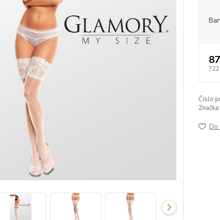
Bar
87
722
Číslo p
Značka:
Do 