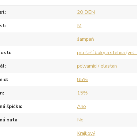
st
20 DEN
st
M
šampaň
osti
pro širší boky a stehna (vel.
ál
polyamid / elastan
mid
85%
an
15%
ná špička
Ano
ná pata
Ne
Krajkový