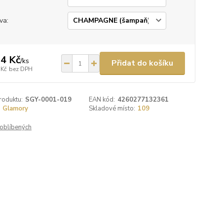
va:
4 Kč
/
ks
Přidat do košíku
 Kč
bez DPH
roduktu:
SGY-0001-019
EAN kód:
4260277132361
Glamory
Skladové místo:
109
oblíbených