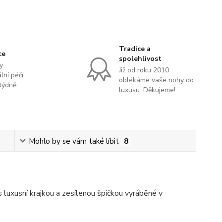
Tradice a
ce
spolehlivost
y
Již od roku 2010
lní péčí
oblékáme vaše nohy do
týdně.
luxusu. Děkujeme!
Mohlo by se vám také líbit
8
luxusní krajkou a zesílenou špičkou vyráběné v