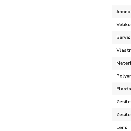
Jemno
Veliko
Barva
Vlastn
Materi
Polya
Elast
Zesíle
Zesíle
Lem