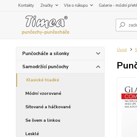
Kontakty
Značky
Vše o nákupu
Galerie - módní přeh
Úvod
S
Punčocháče a silonky
Punč
Samodržící punčochy
Klasické hladké
Módní vzorované
Síťované a háčkované
Se švem a linkou
Lesklé