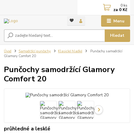
0
ks
za
0 Kč
Menu
Hledat
Úvod
Samodržící punčochy
Klasické hladké
Punčochy samodržící
Glamory Comfort 20
Punčochy samodržící Glamory
Comfort 20
průhledné a lesklé