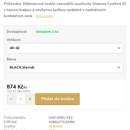
Průhledné 20denierové lesklé samodržící punčochy Glamory Comfort 20
s luxusní krajkou a zesílenou špičkou vyráběné v nadměrných
konfekčních velik...
celý popis
Dostupnost
Skladem 1 ks
Velikost:
Barva:
874 Kč
/
ks
722 Kč
bez DPH
Přidat do košíku
Číslo produktu:
SGY-0001-013
EAN kód:
4260277132361
Značka:
Glamory