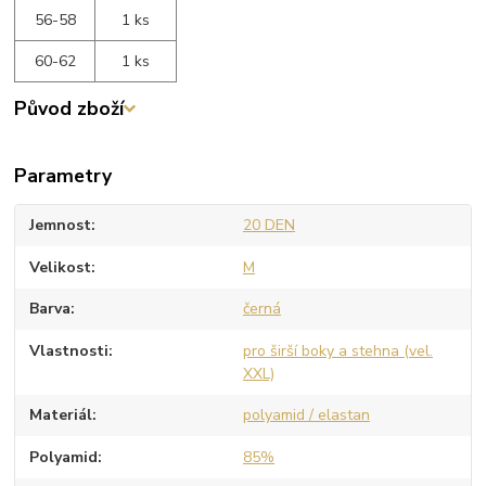
56-58
1 ks
60-62
1 ks
Původ zboží
Parametry
Jemnost
20 DEN
Velikost
M
Barva
černá
Vlastnosti
pro širší boky a stehna (vel.
XXL)
Materiál
polyamid / elastan
Polyamid
85%