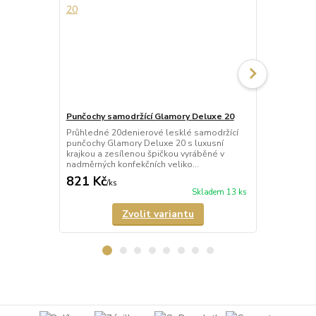
Punčochy samodržící Glamory Deluxe 20
Punčochy sa
Průhledné 20denierové lesklé samodržící
Neprůhledné
punčochy Glamory Deluxe 20 s luxusní
punčochy Gla
krajkou a zesílenou špičkou vyráběné v
krajkou a ze
nadměrných konfekčních veliko...
mikrovlákna 
821 Kč
770 Kč
/
ks
/
ks
Skladem 13 ks
Zvolit variantu