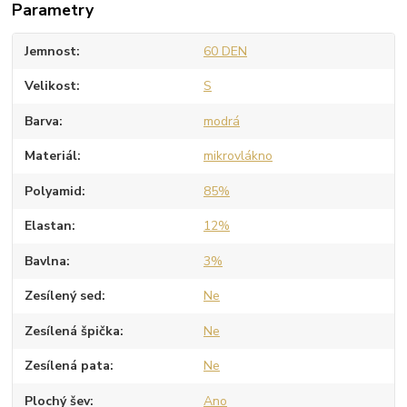
Parametry
Jemnost
60 DEN
Velikost
S
Barva
modrá
Materiál
mikrovlákno
Polyamid
85%
Elastan
12%
Bavlna
3%
Zesílený sed
Ne
Zesílená špička
Ne
Zesílená pata
Ne
Plochý šev
Ano