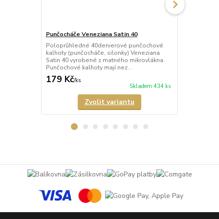
Punčocháče Veneziana Satin 40
Punčocháče 
Poloprůhledné 40denierové punčochové
Neprůhledné
kalhoty (punčocháče, silonky) Veneziana
kalhoty (pun
Satin 40 vyrobené z matného mikrovlákna.
matným vzhl
Punčochové kalhoty mají nez...
vyrobené z m
179 Kč
352 Kč
/
ks
/
ks
Skladem 434 ks
Zvolit variantu