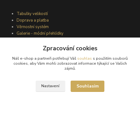
Tabulky velikostí
Doprava a platba
Věrnostní systém
Galerie - módní přehlídky
Zpracování cookies
Podmínky užití webového rozhraní
Náš e-shop a partneři potřebují Váš
souhlas
s použitím souborů
Obchodní podmínky
cookies, aby Vám mohli zobrazovat informace týkající se Vašich
Ochrana osobních údajů
zájmů.
Kontakty
Souhlasím
Nastavení
Podmínky vrácení zboží
Reklamační řád
®
© Copyright 2010 – 2026
Timea