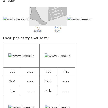
Značky:
Dostupné barvy a velikosti:
2-S
- - -
2-S
1 ks
3-M
- - -
3-M
- - -
4-L
- - -
4-L
- - -