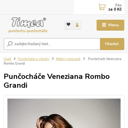
0
ks
za
0 Kč
Menu
Hledat
Úvod
Punčocháče a silonky
Módní vzorované
Punčocháče Veneziana
Rombo Grandi
Punčocháče Veneziana Rombo
Grandi