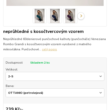
neprůhledné s kosočtvercovým vzorem
Neprůhledné 60denierové punčochové kalhoty (punčocháče) Veneziana
Rombo Grandi s kosočtvercovým vzorem vyrobené z matného
mikrovlákna. Punčochové...
celý popis
Dostupnost
Skladem 2 ks
Velikost:
Barva:
239 Kč
/
ks