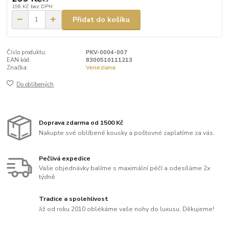
198 Kč
bez DPH
Přidat do košíku
Číslo produktu:
PKV-0004-007
EAN kód:
8300510111213
Značka:
Veneziana
Do oblíbených
Doprava zdarma od 1500 Kč
Nakupte své oblíbené kousky a poštovné zaplatíme za vás.
Pečlivá expedice
Vaše objednávky balíme s maximální péčí a odesíláme 2x
týdně.
Tradice a spolehlivost
Již od roku 2010 oblékáme vaše nohy do luxusu. Děkujeme!