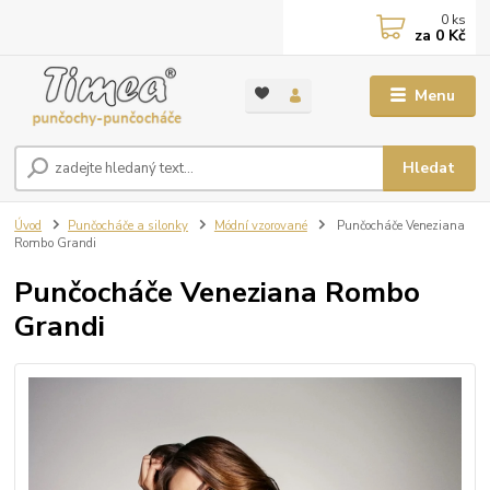
0
ks
za
0 Kč
Menu
Hledat
Úvod
Punčocháče a silonky
Módní vzorované
Punčocháče Veneziana
Rombo Grandi
Punčocháče Veneziana Rombo
Grandi