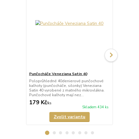
Punčocháče Veneziana Satin 40
Punčocháče 
Poloprůhledné 40denierové punčochové
Neprůhledné
kalhoty (punčocháče, silonky) Veneziana
kalhoty (pun
Satin 40 vyrobené z matného mikrovlákna.
matným vzhl
Punčochové kalhoty mají nez...
vyrobené z m
179 Kč
352 Kč
/
ks
/
ks
Skladem 434 ks
Zvolit variantu