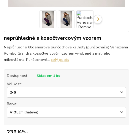
neprůhledné s kosočtvercovým vzorem
Neprůhledné 60denierové punčochové kalhoty (punčocháče) Veneziana
Rombo Grandi s kosočtvercovým vzorem vyrobené z matného
mikrovlákna. Punčochové...
celý popis
Dostupnost
Skladem 1 ks
Velikost:
Barva:
239 Kč
/
ks