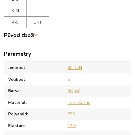
3-M
- - -
4-L
1 ks
Původ zboží
Parametry
Jemnost
60 DEN
Velikost
S
Barva
fialová
Materiál
mikrovlákno
Polyamid
85%
Elastan
12%