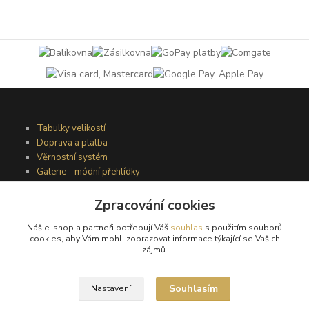
Tabulky velikostí
Doprava a platba
Věrnostní systém
Galerie - módní přehlídky
Zpracování cookies
Podmínky užití webového rozhraní
Náš e-shop a partneři potřebují Váš
souhlas
s použitím souborů
Obchodní podmínky
cookies, aby Vám mohli zobrazovat informace týkající se Vašich
Ochrana osobních údajů
zájmů.
Kontakty
Souhlasím
Nastavení