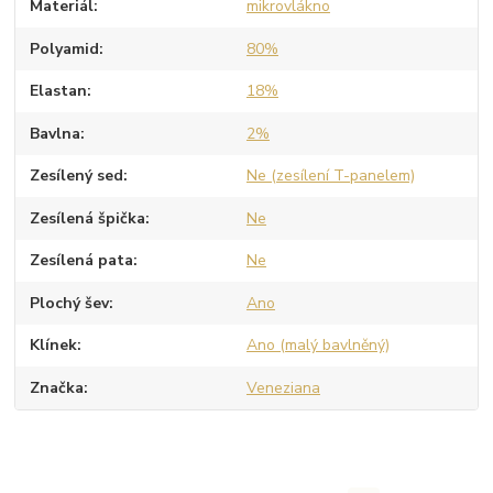
Materiál
mikrovlákno
Polyamid
80%
Elastan
18%
Bavlna
2%
Zesílený sed
Ne (zesílení T-panelem)
Zesílená špička
Ne
Zesílená pata
Ne
Plochý šev
Ano
Klínek
Ano (malý bavlněný)
Značka
Veneziana