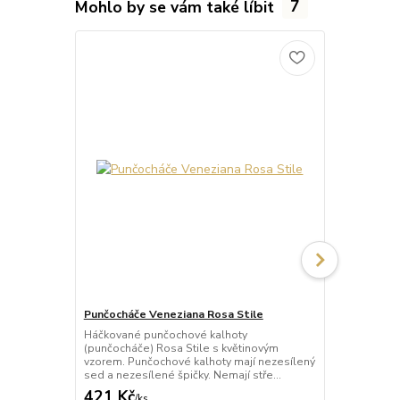
Mohlo by se vám také líbit
7
Punčocháče Veneziana Rosa Stile
Punčocháče 
Háčkované punčochové kalhoty
Háčkované p
(punčocháče) Rosa Stile s květinovým
(punčocháče)
vzorem. Punčochové kalhoty mají nezesílený
punčochy s 
sed a nezesílené špičky. Nemají stře...
mají nezesíle
421 Kč
389 Kč
/
ks
/
ks