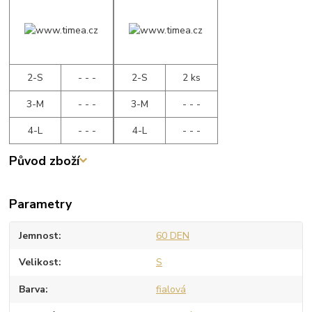
2-S
- - -
2-S
2 ks
3-M
- - -
3-M
- - -
4-L
- - -
4-L
- - -
Původ zboží
Parametry
Jemnost
60 DEN
Velikost
S
Barva
fialová