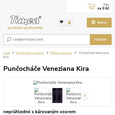
0
ks
za
0 Kč
Menu
Hledat
Úvod
Punčocháče a silonky
Módní vzorované
Punčocháče Veneziana
Kira
Punčocháče Veneziana Kira
neprůhledné s károvaným vzorem