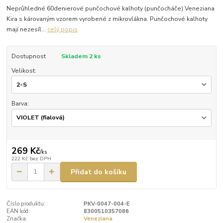
Neprůhledné 60denierové punčochové kalhoty (punčocháče) Veneziana
Kira s károvaným vzorem vyrobené z mikrovlákna. Punčochové kalhoty
mají nezesíl...
celý popis
Dostupnost
Skladem 2 ks
Velikost:
Barva:
269 Kč
/
ks
222 Kč
bez DPH
Přidat do košíku
Číslo produktu:
PKV-0047-004-E
EAN kód:
8300510357086
Značka:
Veneziana