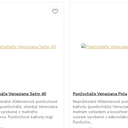
áče Veneziana Satin 40
Punčocháče Veneziana Pola
hledné 40denierové punčochové
Neprůhledné 60denierové pu
(punčocháče, silonky) Veneziana
kalhoty (punčocháče) Venezia
0 vyrobené z matného
matným vzhledem a kosočtve
kna. Punčochové kalhoty mají
vzorem vyrobené z mikrovlákn
Punčocho...