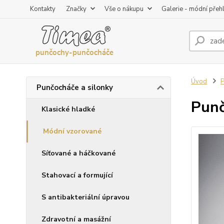
Kontakty
Značky
Vše o nákupu
Galerie - módní přeh
Úvod
P
Punčocháče a silonky
Punč
Klasické hladké
Módní vzorované
Síťované a háčkované
Stahovací a formující
S antibakteriální úpravou
Zdravotní a masážní