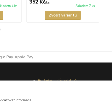
352 Kč
3
/
ks
kladem 4 ks
Skladem 7 ks
Zvolit variantu
Podmínky vrácení zboží
Reklamační řád
obrazovat informace