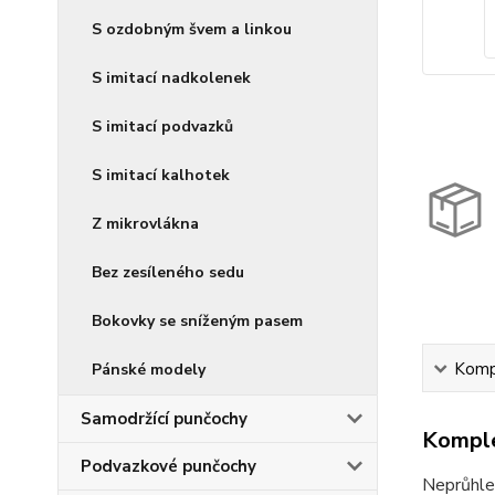
S ozdobným švem a linkou
S imitací nadkolenek
S imitací podvazků
S imitací kalhotek
Z mikrovlákna
Bez zesíleného sedu
Bokovky se sníženým pasem
Kompl
Pánské modely
Samodržící punčochy
Komple
Podvazkové punčochy
Neprůhle