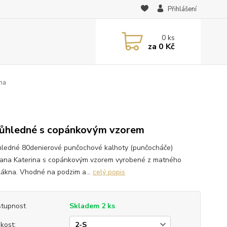
Přihlášení
0
ks
za
0 Kč
na
ůhledné s copánkovým vzorem
ledné 80denierové punčochové kalhoty (punčocháče)
ana Katerina s copánkovým vzorem vyrobené z matného
lákna. Vhodné na podzim a...
celý popis
tupnost
Skladem 2 ks
ikost: