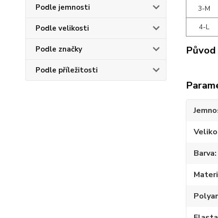
Podle jemnosti
3-M
4-L
Podle velikosti
Původ 
Podle značky
Podle příležitosti
Param
Jemno
Veliko
Barva
Materi
Polya
Elast