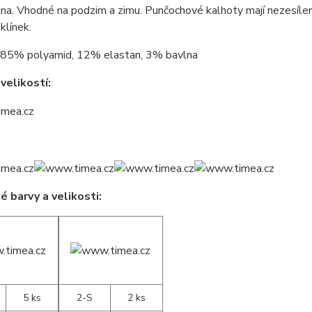
na. Vhodné na podzim a zimu. Punčochové kalhoty mají nezesílený
klínek.
85% polyamid, 12% elastan, 3% bavlna
velikostí:
 barvy a velikosti:
5 ks
2-S
2 ks