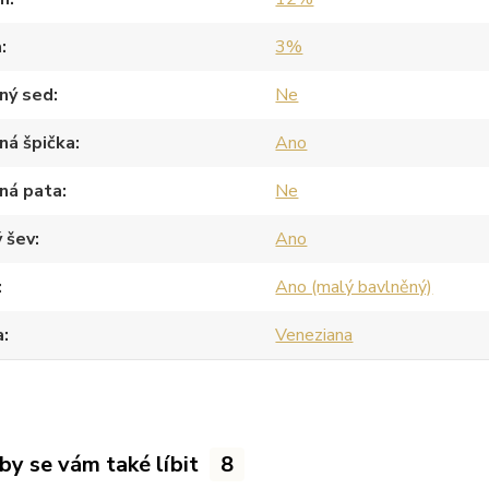
a
3%
ný sed
Ne
ná špička
Ano
ná pata
Ne
 šev
Ano
Ano (malý bavlněný)
a
Veneziana
by se vám také líbit
8