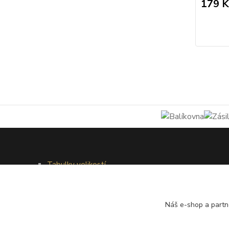
179 K
Tabulky velikostí
Doprava a platba
Věrnostní systém
Galerie - módní přehlídky
Náš e-shop a partn