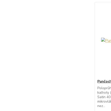
Punčoch
Poloprů
kalhoty 
Satin 4
mikrovlá
nez...