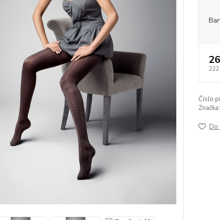
Bar
26
222
Číslo p
Značka:
Do 