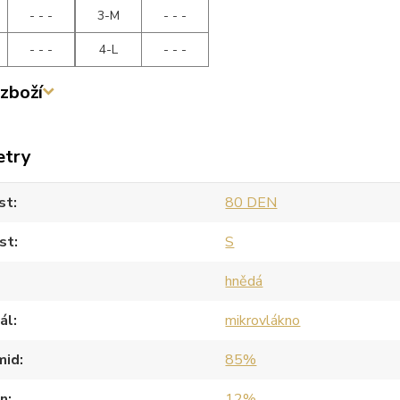
- - -
3-M
- - -
- - -
4-L
- - -
zboží
etry
st
80 DEN
st
S
hnědá
ál
mikrovlákno
mid
85%
an
12%