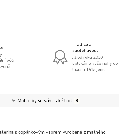
Tradice a
ce
spolehlivost
y
Již od roku 2010
lní péčí
oblékáme vaše nohy do
týdně.
luxusu. Děkujeme!
Mohlo by se vám také líbit
8
aterina s copánkovým vzorem vyrobené z matného