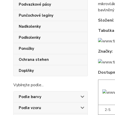
mikrovlák
Podvazkové pásy
bavlněný 
Punčochové legíny
Složení:
Nadkolenky
Tabulka 
Podkolenky
Ponožky
Značky:
Ochrana stehen
Doplňky
Dostupné
Vybírejte podle...
Podle barvy
Podle vzoru
2-S