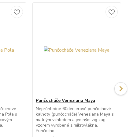
Punčocháče Veneziana Maya
Pu
nčochové
Neprůhledné 60denierové punčochové
Ne
na Pola s
kalhoty (punčocháče) Veneziana Maya s
kal
rcovým
matným vzhledem a jemným zig zag
zdo
a.
vzorem vyrobené z mikrovlákna.
mik
Punčocho...