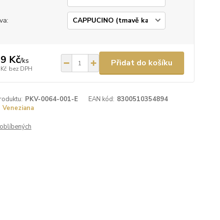
va:
9 Kč
/
ks
Přidat do košíku
 Kč
bez DPH
roduktu:
PKV-0064-001-E
EAN kód:
8300510354894
Veneziana
oblíbených