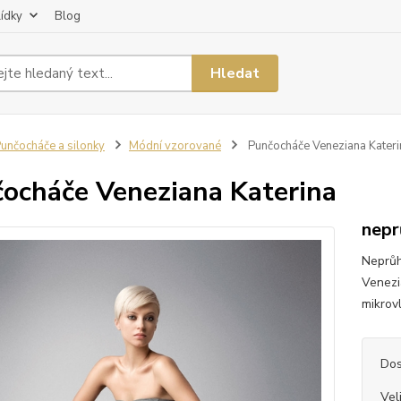
lídky
Blog
Hledat
unčocháče a silonky
Módní vzorované
Punčocháče Veneziana Kateri
ocháče Veneziana Katerina
nepr
Neprůh
Venezi
mikrov
Dos
Vel