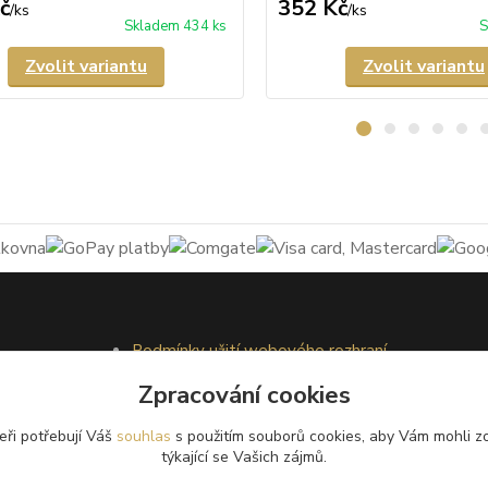
č
352 Kč
/
ks
/
ks
Skladem 434 ks
S
Zvolit variantu
Zvolit variantu
Podmínky užití webového rozhraní
Obchodní podmínky
Zpracování cookies
Ochrana osobních údajů
Kontakty
eři potřebují Váš
souhlas
s použitím souborů cookies, aby Vám mohli z
týkající se Vašich zájmů.