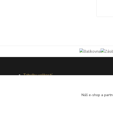
Tabulky velikostí
Doprava a platba
Věrnostní systém
Galerie - módní přehlídky
Náš e-shop a partn