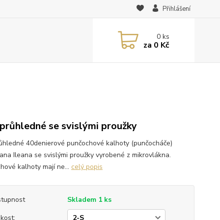
Přihlášení
0
ks
za
0 Kč
průhledné se svislými proužky
ůhledné 40denierové punčochové kalhoty (punčocháče)
ana Ileana se svislými proužky vyrobené z mikrovlákna.
hové kalhoty mají ne...
celý popis
tupnost
Skladem 1 ks
ikost: