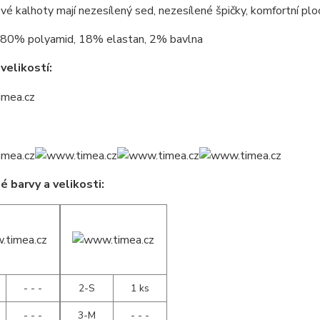
é kalhoty mají nezesílený sed, nezesílené špičky, komfortní plo
80% polyamid, 18% elastan, 2% bavlna
velikostí:
 barvy a velikosti:
- - -
2-S
1 ks
- - -
3-M
- - -