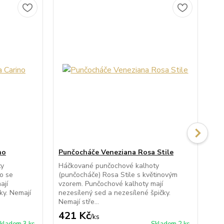
no
Punčocháče Veneziana Rosa Stile
Pu
ty
Háčkované punčochové kalhoty
Síť
o se
(punčocháče) Rosa Stile s květinovým
(pu
ají
vzorem. Punčochové kalhoty mají
je 
ky. Nemají
nezesílený sed a nezesílené špičky.
Pun
Nemají stře...
421 Kč
2
/
ks
kladem 3 ks
Skladem 2 ks