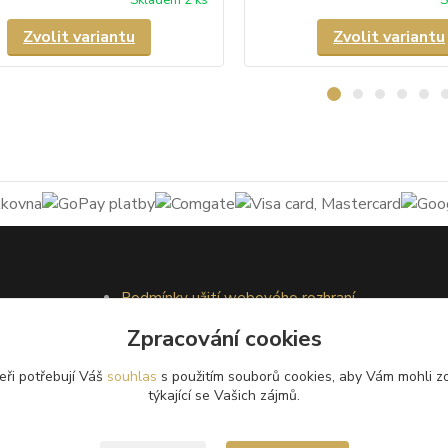
Zvolit variantu
Zvolit variantu
Podmínky užití webového rozhraní
Obchodní podmínky
Zpracování cookies
Ochrana osobních údajů
Kontakty
eři potřebují Váš
souhlas
s použitím souborů cookies, aby Vám mohli z
týkající se Vašich zájmů.