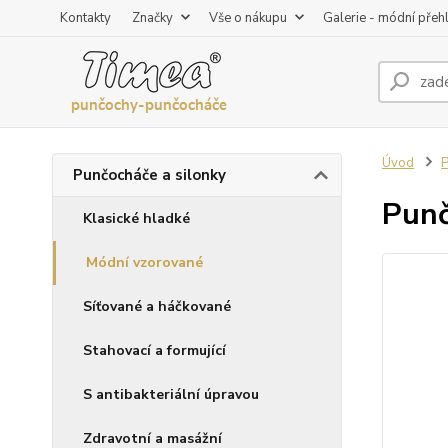
Kontakty
Značky
Vše o nákupu
Galerie - módní přeh
Úvod
P
Punčocháče a silonky
Punč
Klasické hladké
Módní vzorované
Síťované a háčkované
Stahovací a formující
S antibakteriální úpravou
Zdravotní a masážní