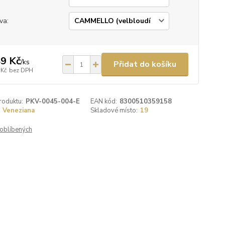
va:
9 Kč
/
ks
Přidat do košíku
 Kč
bez DPH
roduktu:
PKV-0045-004-E
EAN kód:
8300510359158
Veneziana
Skladové místo:
19
oblíbených