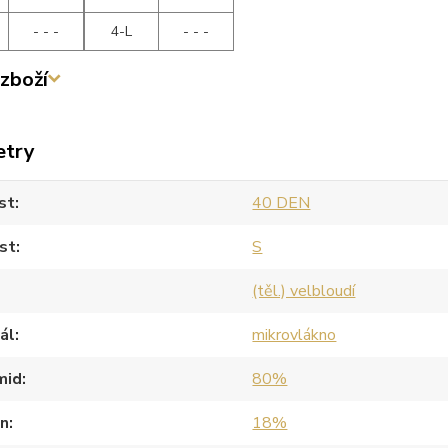
- - -
4-L
- - -
zboží
etry
st
40 DEN
st
S
(těl.) velbloudí
ál
mikrovlákno
mid
80%
an
18%