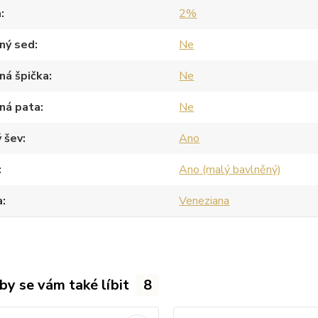
a
2%
ný sed
Ne
ná špička
Ne
ná pata
Ne
 šev
Ano
Ano (malý bavlněný)
a
Veneziana
by se vám také líbit
8