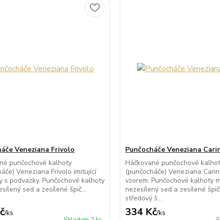
áče Veneziana Frivolo
Punčocháče Veneziana Cari
né punčochové kalhoty
Háčkované punčochové kalho
áče) Veneziana Frivolo imitující
(punčocháče) Veneziana Carin
 s podvazky. Punčochové kalhoty
vzorem. Punčochové kalhoty m
sílený sed a zesílené špič...
nezesílený sed a zesílené špič
středový š...
č
334 Kč
/
ks
/
ks
Skladem 2 ks
S