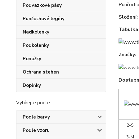
Punčochov
Podvazkové pásy
Složení:
Punčochové legíny
Tabulka 
Nadkolenky
Podkolenky
Značky:
Ponožky
Ochrana stehen
Dostupné
Doplňky
Vybírejte podle...
Podle barvy
2-S
Podle vzoru
3-M