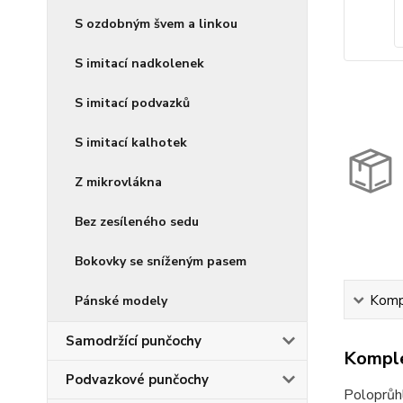
S ozdobným švem a linkou
S imitací nadkolenek
S imitací podvazků
S imitací kalhotek
Z mikrovlákna
Bez zesíleného sedu
Bokovky se sníženým pasem
Kompl
Pánské modely
Samodržící punčochy
Komple
Podvazkové punčochy
Poloprůh