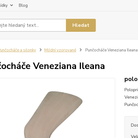
lídky
Blog
Hledat
unčocháče a silonky
Módní vzorované
Punčocháče Veneziana Ileana
ocháče Veneziana Ileana
polo
Polopr
Venezi
Punčoc
Dos
Vel