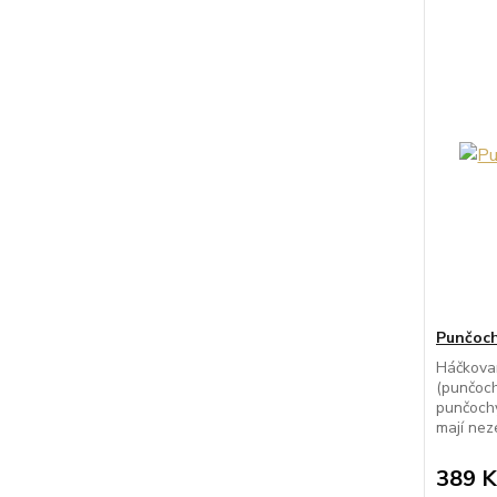
Punčoch
Háčkova
(punčoch
punčochy
mají neze
389 K