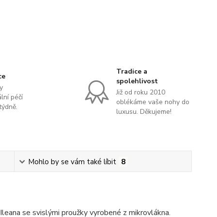
Tradice a
ce
spolehlivost
y
Již od roku 2010
lní péčí
oblékáme vaše nohy do
týdně.
luxusu. Děkujeme!
Mohlo by se vám také líbit
8
eana se svislými proužky vyrobené z mikrovlákna.