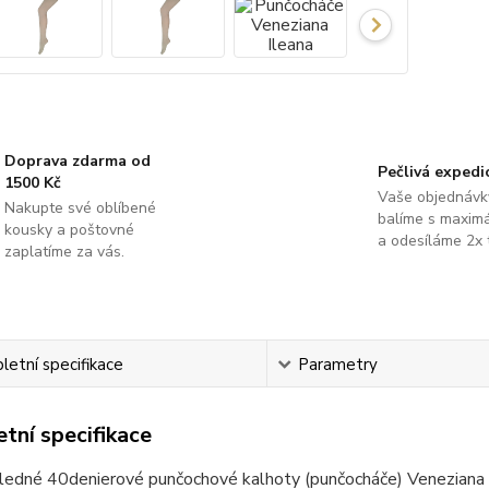
Doprava zdarma od
Pečlivá expedi
1500 Kč
Vaše objednávk
Nakupte své oblíbené
balíme s maximá
kousky a poštovné
a odesíláme 2x 
zaplatíme za vás.
etní specifikace
Parametry
tní specifikace
ledné 40denierové punčochové kalhoty (punčocháče) Veneziana Il