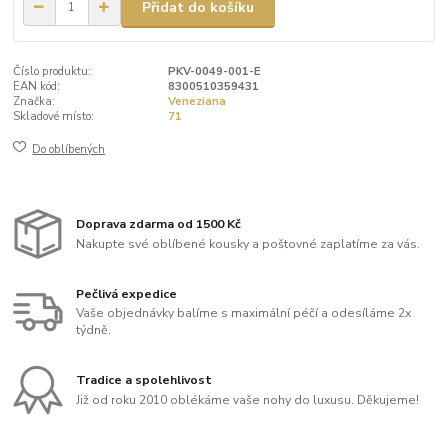
Přidat do košíku
Číslo produktu:
PKV-0049-001-E
EAN kód:
8300510359431
Značka:
Veneziana
Skladové místo:
71
Do oblíbených
Doprava zdarma od 1500 Kč
Nakupte své oblíbené kousky a poštovné zaplatíme za vás.
Pečlivá expedice
Vaše objednávky balíme s maximální péčí a odesíláme 2x
týdně.
Tradice a spolehlivost
Již od roku 2010 oblékáme vaše nohy do luxusu. Děkujeme!