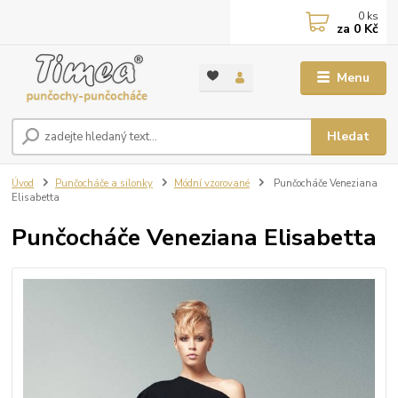
0
ks
za
0 Kč
Menu
Hledat
Úvod
Punčocháče a silonky
Módní vzorované
Punčocháče Veneziana
Elisabetta
Punčocháče Veneziana Elisabetta