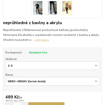
neprůhledné z bavlny a akrylu
Neprůhledné 100denierové punčochové kalhoty (punčocháče)
Veneziana Elisabetta s copánkovým vzorem vyrobené z bavlny a akrylu.
Vhodné na podzim a ...
celý popis
Dostupnost
Skladem 5 ks
Velikost:
Barva:
489 Kč
/
ks
404 Kč
bez DPH