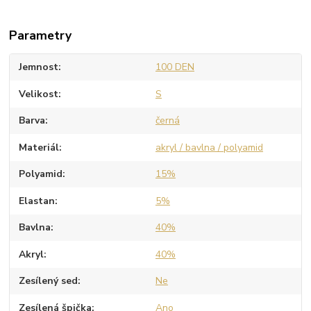
Parametry
Jemnost
100 DEN
Velikost
S
Barva
černá
Materiál
akryl / bavlna / polyamid
Polyamid
15%
Elastan
5%
Bavlna
40%
Akryl
40%
Zesílený sed
Ne
Zesílená špička
Ano