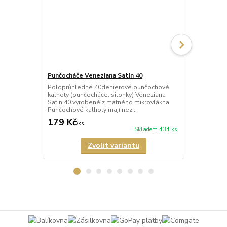
Punčocháče Veneziana Satin 40
Punčocháče 
Poloprůhledné 40denierové punčochové
Neprůhledné
kalhoty (punčocháče, silonky) Veneziana
kalhoty (pun
Satin 40 vyrobené z matného mikrovlákna.
matným vzhl
Punčochové kalhoty mají nez...
vyrobené z m
179 Kč
352 Kč
/
ks
/
ks
Skladem 434 ks
Zvolit variantu