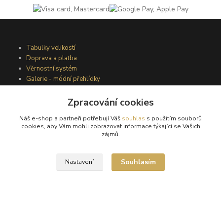
Tabulky velikostí
Doprava a platba
Věrnostní systém
Galerie - módní přehlídky
Zpracování cookies
Podmínky užití webového rozhraní
Náš e-shop a partneři potřebují Váš
souhlas
s použitím souborů
Obchodní podmínky
cookies, aby Vám mohli zobrazovat informace týkající se Vašich
Ochrana osobních údajů
zájmů.
Kontakty
Souhlasím
Nastavení
Podmínky vrácení zboží
Reklamační řád