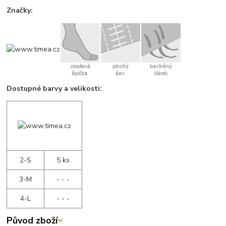
Značky:
Dostupné barvy a velikosti:
2-S
5 ks
3-M
- - -
4-L
- - -
Původ zboží