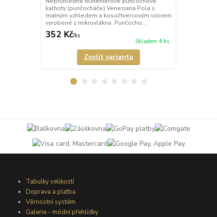
Neprůhledné 60denierové punčochové
Neprůhledné
kalhoty (punčocháče) Veneziana Pola s
kalhoty (pun
matným vzhledem a kosočtvercovým vzorem
matným vzhl
vyrobené z mikrovlákna. Punčocho...
vyrobené z m
352 Kč
352 Kč
/
ks
/
ks
Skladem 4 ks
Zvolit variantu
Tabulky velikostí
Doprava a platba
Věrnostní systém
Galerie - módní přehlídky