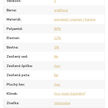
Velikost
S
Barva
grafitová
Materiál
polyamid / elastan / bavlna
Polyamid
85%
Elastan
12%
Bavlna
3%
Zesílený sed
Ne
Zesílená špička
Ano
Zesílená pata
Ne
Plochý šev
Ano
Klínek
Ano (malý bavlněný)
Značka
Veneziana