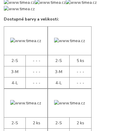
Dostupné barvy a velikosti:
2-S
- - -
2-S
5 ks
3-M
- - -
3-M
- - -
4-L
- - -
4-L
- - -
2-S
2 ks
2-S
2 ks