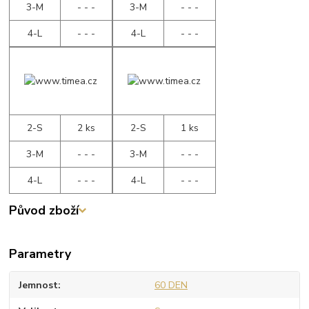
3-M
- - -
3-M
- - -
4-L
- - -
4-L
- - -
2-S
2 ks
2-S
1 ks
3-M
- - -
3-M
- - -
4-L
- - -
4-L
- - -
Původ zboží
Parametry
Jemnost
60 DEN