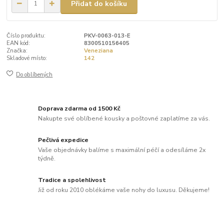
Přidat do košíku
Číslo produktu:
PKV-0063-013-E
EAN kód:
8300510156405
Značka:
Veneziana
Skladové místo:
142
Do oblíbených
Doprava zdarma od 1500 Kč
Nakupte své oblíbené kousky a poštovné zaplatíme za vás.
Pečlivá expedice
Vaše objednávky balíme s maximální péčí a odesíláme 2x
týdně.
Tradice a spolehlivost
Již od roku 2010 oblékáme vaše nohy do luxusu. Děkujeme!