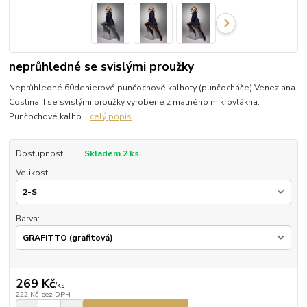
neprůhledné se svislými proužky
Neprůhledné 60denierové punčochové kalhoty (punčocháče) Veneziana
Costina II se svislými proužky vyrobené z matného mikrovlákna.
Punčochové kalho...
celý popis
Dostupnost
Skladem 2 ks
Velikost:
Barva:
269 Kč
/
ks
222 Kč
bez DPH