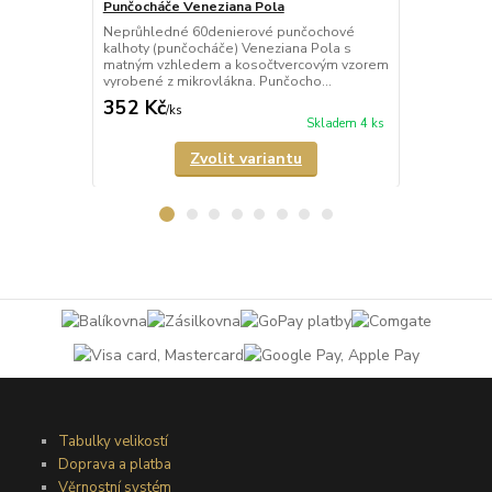
Punčocháče Veneziana Pola
Punčocháče
Neprůhledné 60denierové punčochové
Neprůhledné
kalhoty (punčocháče) Veneziana Pola s
kalhoty (pun
matným vzhledem a kosočtvercovým vzorem
matným vzhl
vyrobené z mikrovlákna. Punčocho...
vyrobené z m
352 Kč
352 Kč
/
ks
/
ks
Skladem 4 ks
Zvolit variantu
Tabulky velikostí
Doprava a platba
Věrnostní systém