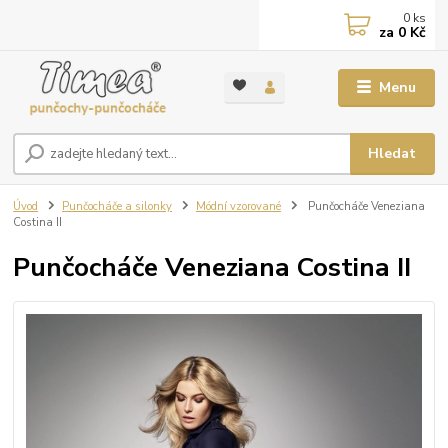
0
ks
za
0 Kč
Menu
Hledat
Úvod
Punčocháče a silonky
Módní vzorované
Punčocháče Veneziana
Costina II
Punčocháče Veneziana Costina II