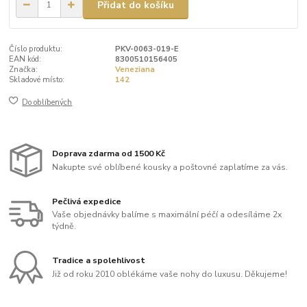
Přidat do košíku
Číslo produktu:
PKV-0063-019-E
EAN kód:
8300510156405
Značka:
Veneziana
Skladové místo:
142
Do oblíbených
Doprava zdarma od 1500 Kč
Nakupte své oblíbené kousky a poštovné zaplatíme za vás.
Pečlivá expedice
Vaše objednávky balíme s maximální péčí a odesíláme 2x
týdně.
Tradice a spolehlivost
Již od roku 2010 oblékáme vaše nohy do luxusu. Děkujeme!