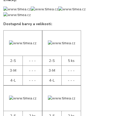
Dostupné barvy a velikosti:
2-S
- - -
2-S
5 ks
3-M
- - -
3-M
- - -
4-L
- - -
4-L
- - -
2-S
2 ks
2-S
2 ks