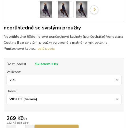
neprůhledné se svislými proužky
Neprůhledné 60denierové punčochové kalhoty (punčocháče) Veneziana
Costina II se svislými proužky vyrobené z matného mikrovlákna.
Punčochové kalho...
celý popis
Dostupnost
Skladem 2 ks
Velikost:
Barva:
269 Kč
/
ks
222 Kč
bez DPH