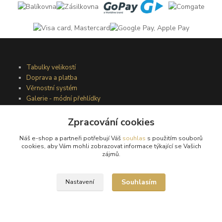
Tabulky velikostí
Doprava a platba
Věrnostní systém
Galerie - módní přehlídky
Zpracování cookies
Podmínky užití webového rozhraní
Náš e-shop a partneři potřebují Váš
souhlas
s použitím souborů
Obchodní podmínky
cookies, aby Vám mohli zobrazovat informace týkající se Vašich
Ochrana osobních údajů
zájmů.
Kontakty
Souhlasím
Nastavení
Podmínky vrácení zboží
Reklamační řád