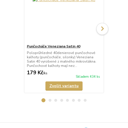
Punčocháče Veneziana Satin 40
Punčocháče 
Poloprůhledné 40denierové punčochové
Neprůhledné
kalhoty (punčocháče, silonky) Veneziana
kalhoty (pun
Satin 40 vyrobené z matného mikrovlákna.
matným vzhl
Punčochové kalhoty mají nez...
vyrobené z m
179 Kč
352 Kč
/
ks
/
ks
Skladem 434 ks
Zvolit variantu