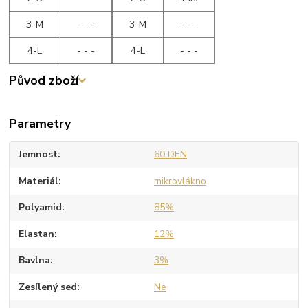
3-M
- - -
3-M
- - -
4-L
- - -
4-L
- - -
Původ zboží
Parametry
Jemnost
60 DEN
Materiál
mikrovlákno
Polyamid
85%
Elastan
12%
Bavlna
3%
Zesílený sed
Ne