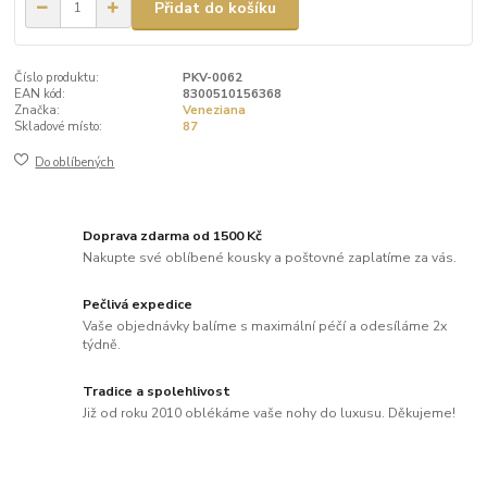
Přidat do košíku
Číslo produktu:
PKV-0062
EAN kód:
8300510156368
Značka:
Veneziana
Skladové místo:
87
Do oblíbených
Doprava zdarma od 1500 Kč
Nakupte své oblíbené kousky a poštovné zaplatíme za vás.
Pečlivá expedice
Vaše objednávky balíme s maximální péčí a odesíláme 2x
týdně.
Tradice a spolehlivost
Již od roku 2010 oblékáme vaše nohy do luxusu. Děkujeme!