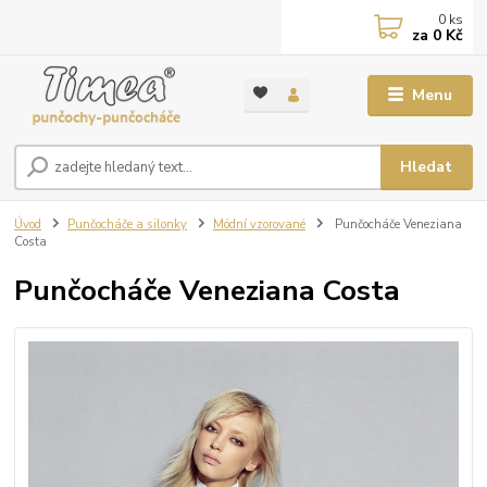
0
ks
za
0 Kč
Menu
Hledat
Úvod
Punčocháče a silonky
Módní vzorované
Punčocháče Veneziana
Costa
Punčocháče Veneziana Costa