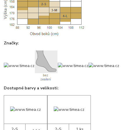
Značky:
Dostupné barvy a velikosti:
2-S
- - -
2-S
1 ks