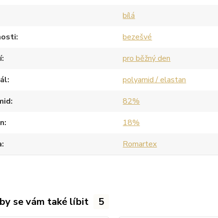
bílá
osti
bezešvé
í
pro běžný den
ál
polyamid / elastan
mid
82%
an
18%
a
Romartex
by se vám také líbit
5