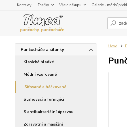
Kontakty
Značky
Vše o nákupu
Galerie - módní přeh
Úvod
P
Punčocháče a silonky
Punč
Klasické hladké
Módní vzorované
Síťované a háčkované
Stahovací a formující
S antibakteriální úpravou
Zdravotní a masážní