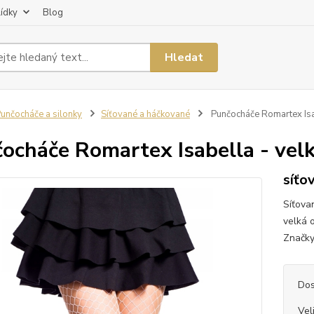
lídky
Blog
Hledat
unčocháče a silonky
Síťované a háčkované
Punčocháče Romartex Isab
ocháče Romartex Isabella - vel
síťo
Síťova
velká 
Značky
Dos
Vel