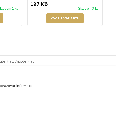
197 Kč
2
/
ks
kladem 1 ks
Skladem 3 ks
Zvolit variantu
Podmínky vrácení zboží
obrazovat informace
Reklamační řád