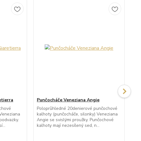
tierra
Punčocháče Veneziana Angie
Pu
chové
Poloprůhledné 20denierové punčochové
Pr
 Veneziana
kalhoty (punčocháče, silonky) Veneziana
kal
 podvazky.
Angie se svislými proužky. Punčochové
Coc
...
kalhoty mají nezesílený sed, n...
Pun