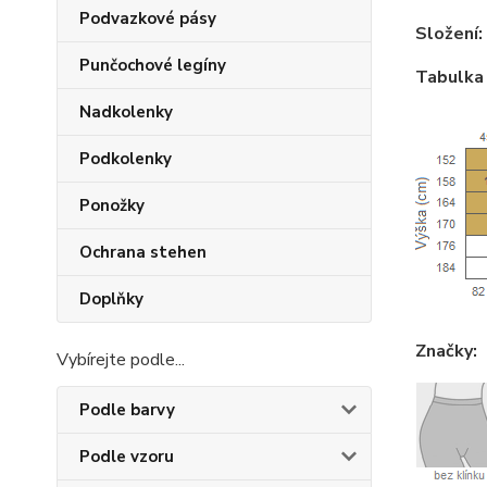
Podvazkové pásy
Složení:
Punčochové legíny
Tabulka 
Nadkolenky
Podkolenky
Ponožky
Ochrana stehen
Doplňky
Značky:
Vybírejte podle...
Podle barvy
Podle vzoru