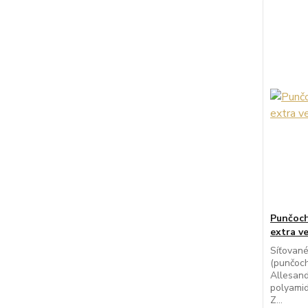
Punčoch
extra v
Síťovan
(punčoc
Allesand
polyamid
Z...