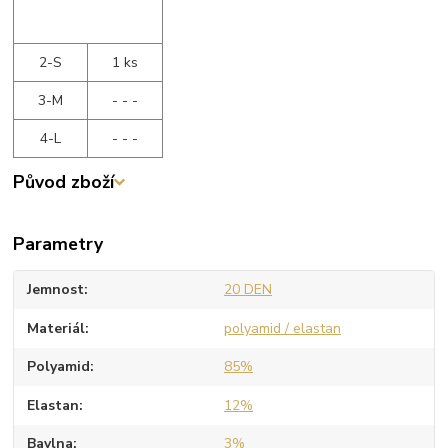
2-S
1 ks
3-M
- - -
4-L
- - -
Původ zboží
Parametry
Jemnost
20 DEN
Materiál
polyamid / elastan
Polyamid
85%
Elastan
12%
Bavlna
3%