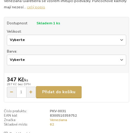
Veneziana Giaretierra se vzorem imitující podvazky. Punčochové kalhoty
mají nezesí...
celý popis
Dostupnost
Skladem 1 ks
Velikost:
Barva:
347 Kč
/
ks
287 Kč
bez DPH
Přidat do košíku
Číslo produktu:
PKV-0031
EAN kód:
8300510359752
Značka:
Veneziana
Skladové místo:
62