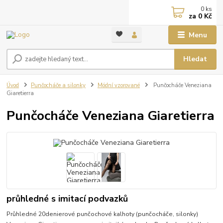
0
ks
za
0 Kč
Menu
Hledat
Úvod
Punčocháče a silonky
Módní vzorované
Punčocháče Veneziana
Giaretierra
Punčocháče Veneziana Giaretierra
průhledné s imitací podvazků
Průhledné 20denierové punčochové kalhoty (punčocháče, silonky)