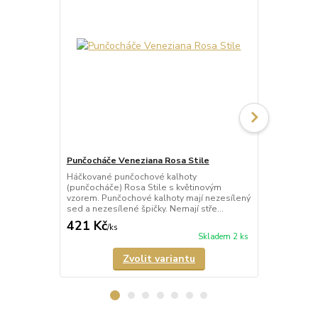
Punčocháče Veneziana Rosa Stile
Punčocháče 
Háčkované punčochové kalhoty
Háčkované p
(punčocháče) Rosa Stile s květinovým
(punčocháče)
vzorem. Punčochové kalhoty mají nezesílený
punčochy s 
sed a nezesílené špičky. Nemají stře...
mají nezesíle
421 Kč
389 Kč
/
ks
/
ks
Skladem 2 ks
Zvolit variantu