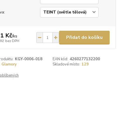
va:
1 Kč
/
ks
Přidat do košíku
 Kč
bez DPH
roduktu:
KGY-0006-018
EAN kód:
4260277132200
Glamory
Skladové místo:
129
oblíbených