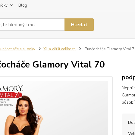
lídky
Blog
Hledat
unčocháče a silonky
XL a větší velikosti
Punčocháče Glamory Vital 7
ocháče Glamory Vital 70
podp
Neprůh
Glamor
působí 
Dos
Vel