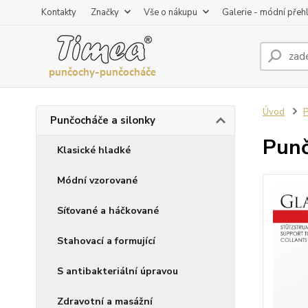
Kontakty
Značky
Vše o nákupu
Galerie - módní přeh
Úvod
P
Punčocháče a silonky
Punč
Klasické hladké
Módní vzorované
Síťované a háčkované
Stahovací a formující
S antibakteriální úpravou
Zdravotní a masážní