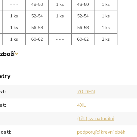
- - -
48-50
1 ks
48-50
1 ks
1 ks
52-54
1 ks
52-54
1 ks
1 ks
56-58
- - -
56-58
1 ks
1 ks
60-62
- - -
60-62
2 ks
zboží
etry
st
70 DEN
st
4XL
(těl.) sv. naturální
osti
podporující krevní oběh