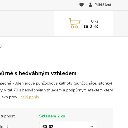
Přihlášení
0
ks
za
0 Kč
0
ůrné s hedvábným vzhledem
ledné 70denierové punčochové kalhoty (punčocháče, silonky)
y Vital 70 s hedvábným vzhledem a podpůrným efektem který
jako prev...
celý popis
tupnost
Skladem 2 ks
ikost: