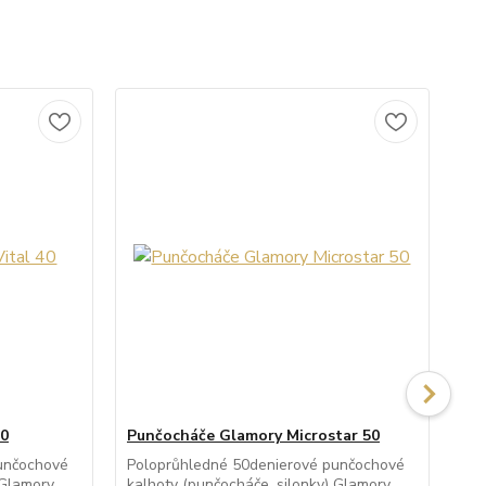
40
Punčocháče Glamory Microstar 50
Pu
unčochové
Poloprůhledné 50denierové punčochové
Síť
 Glamory
kalhoty (punčocháče, silonky) Glamory
(pu