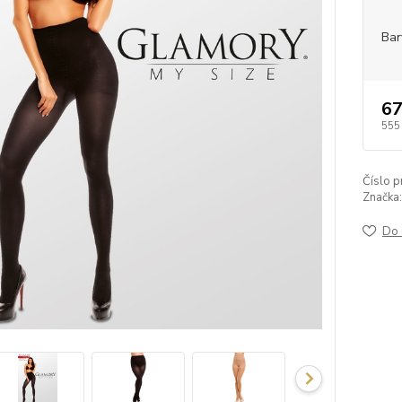
Bar
67
555
Číslo p
Značka:
Do 