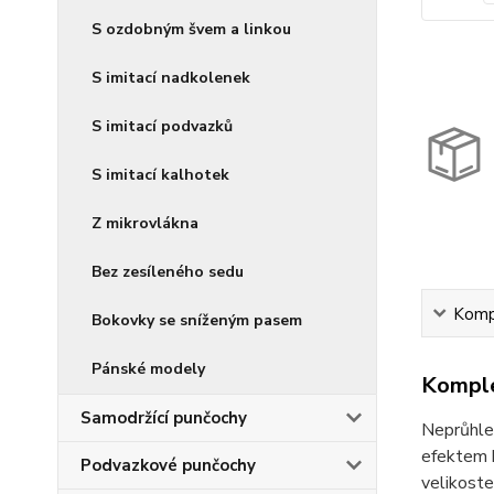
S ozdobným švem a linkou
S imitací nadkolenek
S imitací podvazků
S imitací kalhotek
Z mikrovlákna
Bez zesíleného sedu
Kompl
Bokovky se sníženým pasem
Pánské modely
Komple
Samodržící punčochy
Neprůhle
efektem k
Podvazkové punčochy
velikoste