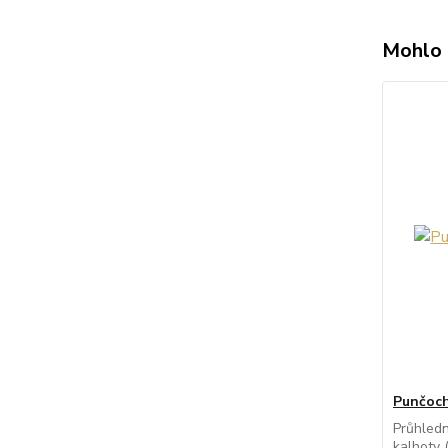
Mohlo 
Punčoch
Průhled
kalhoty 