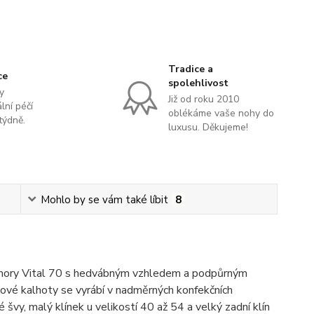
Tradice a
ce
spolehlivost
y
Již od roku 2010
lní péčí
oblékáme vaše nohy do
týdně.
luxusu. Děkujeme!
Mohlo by se vám také líbit
8
amory Vital 70 s hedvábným vzhledem a podpůrným
ové kalhoty se vyrábí v nadměrných konfekčních
 švy, malý klínek u velikostí 40 až 54 a velký zadní klín