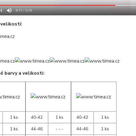
velikostí:
 barvy a velikosti:
1 ks
40-42
1 ks
40-42
1 ks
1 ks
44-46
- - -
44-46
1 ks