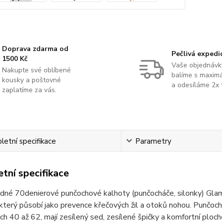
Doprava zdarma od
Pečlivá expedi
1500 Kč
Vaše objednávk
Nakupte své oblíbené
balíme s maximá
kousky a poštovné
a odesíláme 2x 
zaplatíme za vás.
etní specifikace
Parametry
tní specifikace
dné 70denierové punčochové kalhoty (punčocháče, silonky) Gl
terý působí jako prevence křečových žil a otoků nohou. Punčoch
ch 40 až 62, mají zesílený sed, zesílené špičky a komfortní ploché