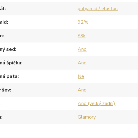
ál
polyamid / elastan
mid
92%
an
8%
ný sed
Ano
ná špička
Ano
ná pata
Ne
 šev
Ano
Ano (velký zadní)
a
Glamory