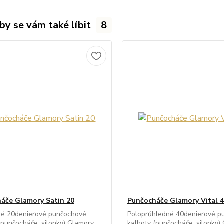
by se vám také líbit
8
áče Glamory Satin 20
Punčocháče Glamory Vital 
né 20denierové punčochové
Poloprůhledné 40denierové p
(punčocháče, silonky) Glamory
kalhoty (punčocháče, silonky)