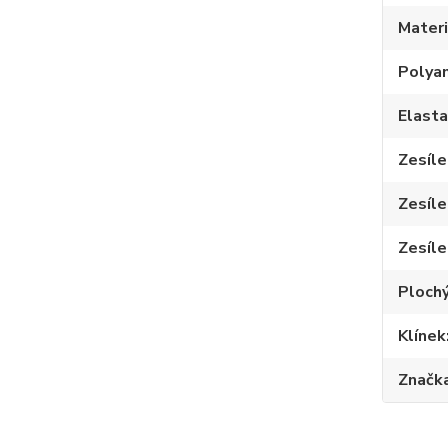
Materi
Polya
Elast
Zesíle
Zesíle
Zesíle
Plochý
Klínek
Značk