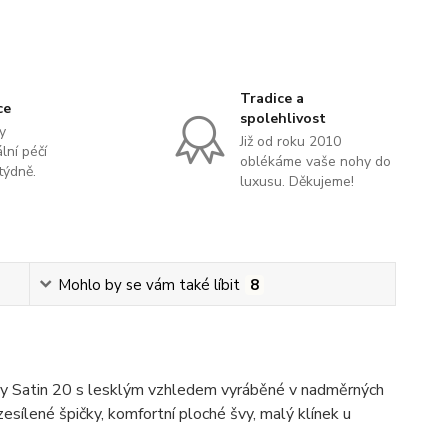
Tradice a
ce
spolehlivost
y
Již od roku 2010
lní péčí
oblékáme vaše nohy do
týdně.
luxusu. Děkujeme!
Mohlo by se vám také líbit
8
ry Satin 20 s lesklým vzhledem vyráběné v nadměrných
esílené špičky, komfortní ploché švy, malý klínek u