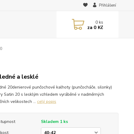
Přihlášení
0
ks
za
0 Kč
20
ledné a lesklé
dné 20denierové punčochové kalhoty (punčocháče, silonky)
y Satin 20 s lesklým vzhledem vyráběné v nadměrných
ních velikostech ...
celý popis
tupnost
Skladem 1 ks
ikost: