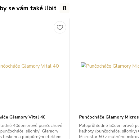
by se vám také líbit
8
áče Glamory Vital 40
Punčocháče Glamory Micros
hledné 40denierové punčochové
Poloprůhledné 50denierové p
(punčocháče, silonky) Glamory
kalhoty (punčocháče, silonky)
 s leskem a podpůrným efektem
Microstar 50 z matného mikro