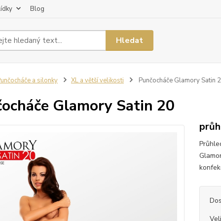
lídky
Blog
Hledat
unčocháče a silonky
XL a větší velikosti
Punčocháče Glamory Satin 
ocháče Glamory Satin 20
průh
Průhle
Glamor
konfekč
Dos
Vel