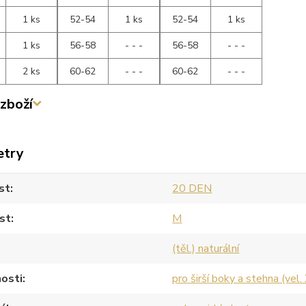
1 ks
52-54
1 ks
52-54
1 ks
1 ks
56-58
- - -
56-58
- - -
2 ks
60-62
- - -
60-62
- - -
zboží
etry
st
20 DEN
st
M
(těl.) naturální
osti
pro širší boky a stehna (vel.