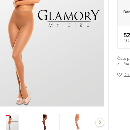
Bar
52
435
Číslo p
Značka:
Do 