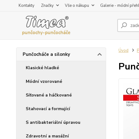
Kontakty
Značky
Vše o nákupu
Galerie - módní přeh
Úvod
P
Punčocháče a silonky
Punč
Klasické hladké
Módní vzorované
Síťované a háčkované
Stahovací a formující
S antibakteriální úpravou
Zdravotní a masážní