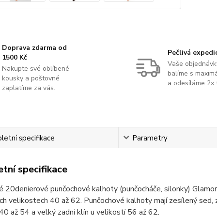
Doprava zdarma od
Pečlivá expedi
1500 Kč
Vaše objednávk
Nakupte své oblíbené
balíme s maximá
kousky a poštovné
a odesíláme 2x 
zaplatíme za vás.
etní specifikace
Parametry
tní specifikace
é 20denierové punčochové kalhoty (punčocháče, silonky) Glamo
ch velikostech 40 až 62. Punčochové kalhoty mají zesílený sed, z
 40 až 54 a velký zadní klín u velikostí 56 až 62.