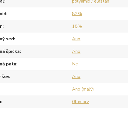
ál
polyamid / elastan
mid
82%
an
18%
ný sed
Ano
ná špička
Ano
ná pata
Ne
 šev
Ano
Ano (malý)
a
Glamory