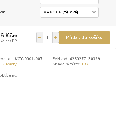
va:
6 Kč
/
ks
Přidat do košíku
 Kč
bez DPH
roduktu:
KGY-0001-007
EAN kód:
4260277130329
Glamory
Skladové místo:
132
oblíbených