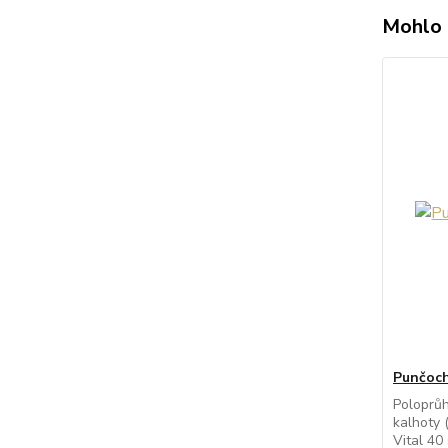
Mohlo 
Punčoch
Poloprů
kalhoty 
Vital 40