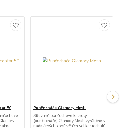
tar 50
Punčocháče Glamory Mesh
Pu
unčochové
Síťované punčochové kalhoty
Pr
 Glamory
(punčocháče) Glamory Mesh vyráběné v
kal
vlákna
nadměrných konfekčních velikostech 40
Am