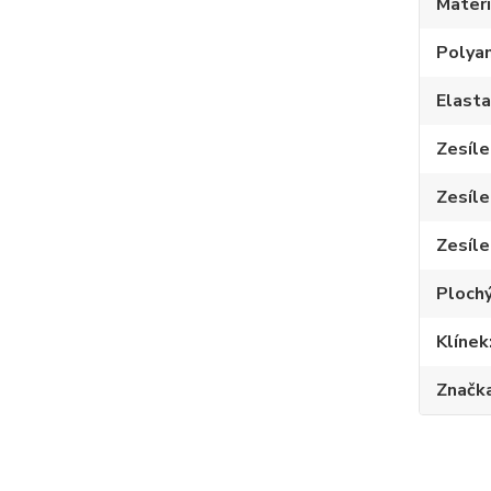
Materi
Polya
Elast
Zesíle
Zesíle
Zesíle
Plochý
Klínek
Značk