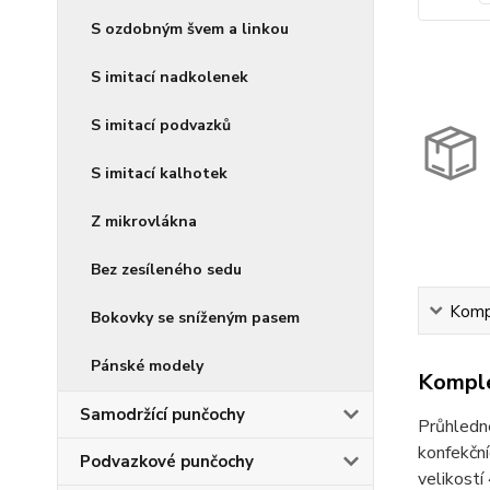
S ozdobným švem a linkou
S imitací nadkolenek
S imitací podvazků
S imitací kalhotek
Z mikrovlákna
Bez zesíleného sedu
Kompl
Bokovky se sníženým pasem
Pánské modely
Komple
Samodržící punčochy
Průhledn
konfekční
Podvazkové punčochy
velikostí