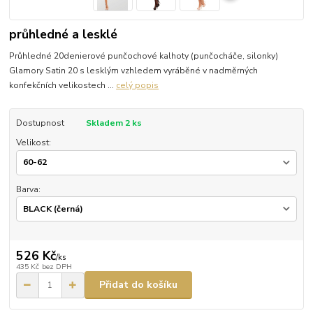
průhledné a lesklé
Průhledné 20denierové punčochové kalhoty (punčocháče, silonky)
Glamory Satin 20 s lesklým vzhledem vyráběné v nadměrných
konfekčních velikostech ...
celý popis
Dostupnost
Skladem 2 ks
Velikost:
Barva:
526 Kč
/
ks
435 Kč
bez DPH
Přidat do košíku