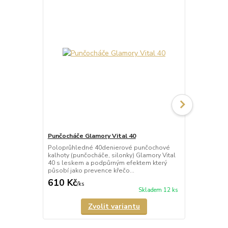
Punčocháče Glamory Vital 40
Punčocháče 
Poloprůhledné 40denierové punčochové
Poloprůhled
kalhoty (punčocháče, silonky) Glamory Vital
kalhoty (pun
40 s leskem a podpůrným efektem který
Microstar 50
působí jako prevence křečo...
vyráběné v n
610 Kč
673 Kč
/
ks
/
ks
Skladem 12 ks
Zvolit variantu