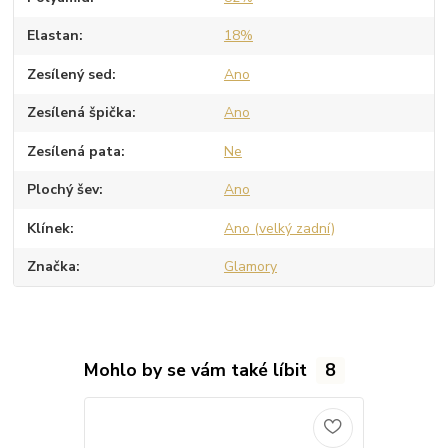
Elastan
18%
Zesílený sed
Ano
Zesílená špička
Ano
Zesílená pata
Ne
Plochý šev
Ano
Klínek
Ano (velký zadní)
Značka
Glamory
Mohlo by se vám také líbit
8