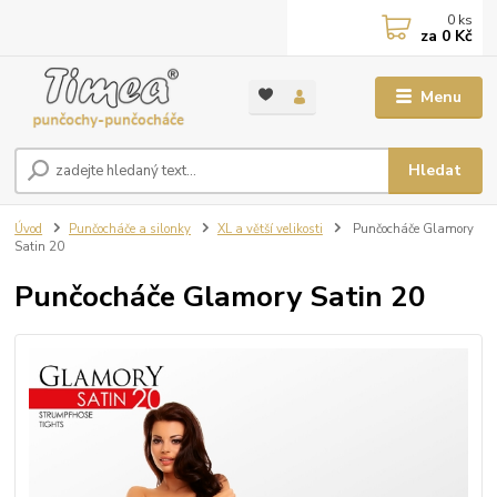
0
ks
za
0 Kč
Menu
Hledat
Úvod
Punčocháče a silonky
XL a větší velikosti
Punčocháče Glamory
Satin 20
Punčocháče Glamory Satin 20