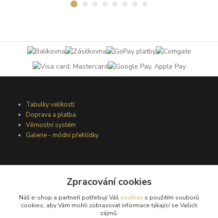
Tabulky velikostí
Doprava a platba
Věrnostní systém
Galerie - módní přehlídky
Podmínky užití webového rozhraní
Obchodní podmínky
Zpracování cookies
Ochrana osobních údajů
Náš e-shop a partneři potřebují Váš
souhlas
s použitím souborů
Kontakty
cookies, aby Vám mohli zobrazovat informace týkající se Vašich
zájmů.