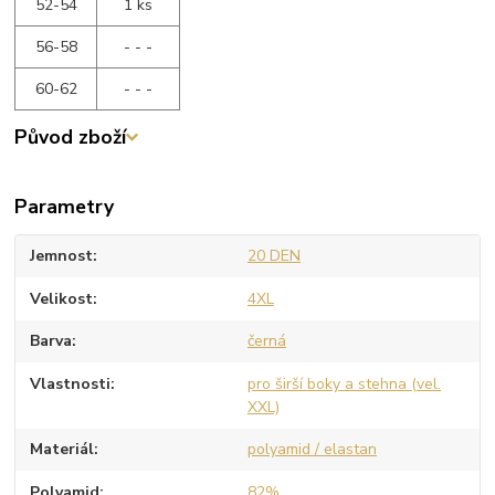
52-54
1 ks
56-58
- - -
60-62
- - -
Původ zboží
Parametry
Jemnost
20 DEN
Velikost
4XL
Barva
černá
Vlastnosti
pro širší boky a stehna (vel.
XXL)
Materiál
polyamid / elastan
Polyamid
82%