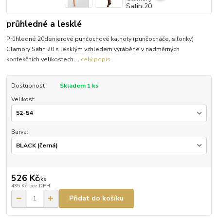
průhledné a lesklé
Průhledné 20denierové punčochové kalhoty (punčocháče, silonky)
Glamory Satin 20 s lesklým vzhledem vyráběné v nadměrných
konfekčních velikostech ...
celý popis
Dostupnost
Skladem 1 ks
Velikost:
Barva:
526 Kč
/
ks
435 Kč
bez DPH
Přidat do košíku