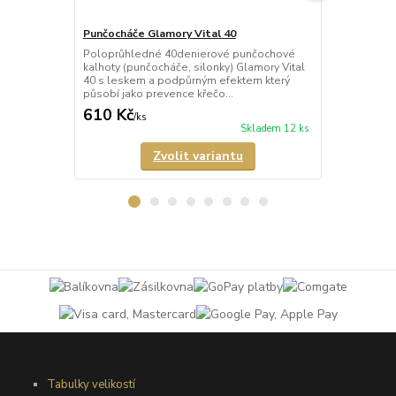
Punčocháče Glamory Vital 40
Punčocháče 
Poloprůhledné 40denierové punčochové
Poloprůhled
kalhoty (punčocháče, silonky) Glamory Vital
kalhoty (pun
40 s leskem a podpůrným efektem který
Microstar 50
působí jako prevence křečo...
vyráběné v n
610 Kč
673 Kč
/
ks
/
ks
Skladem 12 ks
Zvolit variantu
Tabulky velikostí