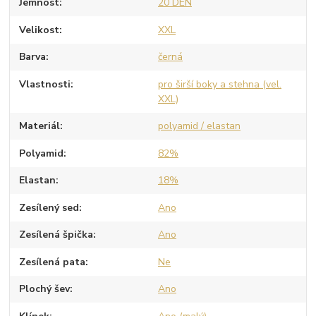
Jemnost
20 DEN
Velikost
XXL
Barva
černá
Vlastnosti
pro širší boky a stehna (vel.
XXL)
Materiál
polyamid / elastan
Polyamid
82%
Elastan
18%
Zesílený sed
Ano
Zesílená špička
Ano
Zesílená pata
Ne
Plochý šev
Ano