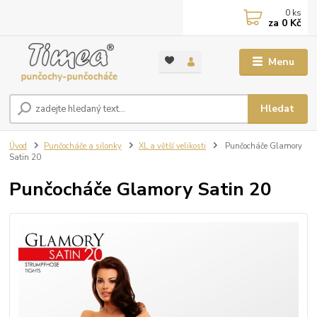
0
ks
za
0 Kč
Menu
Hledat
Úvod
Punčocháče a silonky
XL a větší velikosti
Punčocháče Glamory
Satin 20
Punčocháče Glamory Satin 20