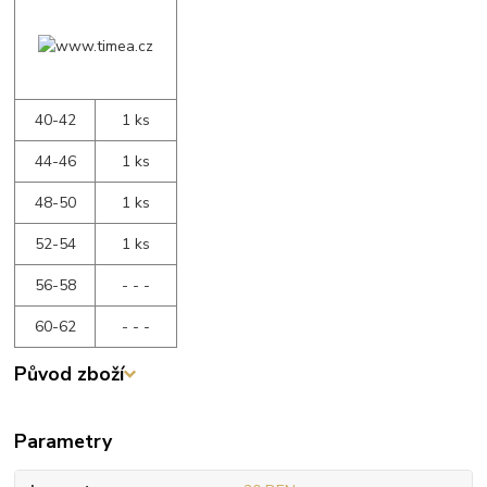
40-42
1 ks
44-46
1 ks
48-50
1 ks
52-54
1 ks
56-58
- - -
60-62
- - -
Původ zboží
Parametry