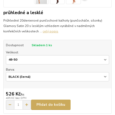
průhledné a lesklé
Průhledné 20denierové punčochové kalhoty (punčocháče, silonky)
Glamory Satin 20 s lesklým vzhledem vyráběné v nadměrných
konfekčních velikostech ...
celý popis
Dostupnost
Skladem 1 ks
Velikost:
Barva:
526 Kč
/
ks
435 Kč
bez DPH
Přidat do košíku