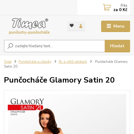
0
ks
za
0 Kč
Menu
Hledat
Úvod
Punčocháče a silonky
XL a větší velikosti
Punčocháče Glamory
Satin 20
Punčocháče Glamory Satin 20