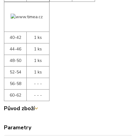
40-42
1 ks
44-46
1 ks
48-50
1 ks
52-54
1 ks
56-58
- - -
60-62
- - -
Původ zboží
Parametry