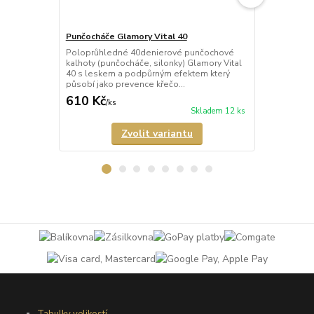
Punčocháče Glamory Vital 40
Punčocháče 
Poloprůhledné 40denierové punčochové
Poloprůhled
kalhoty (punčocháče, silonky) Glamory Vital
kalhoty (pun
40 s leskem a podpůrným efektem který
Microstar 50
působí jako prevence křečo...
vyráběné v n
610 Kč
673 Kč
/
ks
/
ks
Skladem 12 ks
Zvolit variantu
Tabulky velikostí