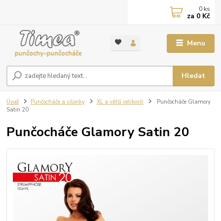
0
ks
za
0 Kč
Menu
Hledat
Úvod
Punčocháče a silonky
XL a větší velikosti
Punčocháče Glamory
Satin 20
Punčocháče Glamory Satin 20