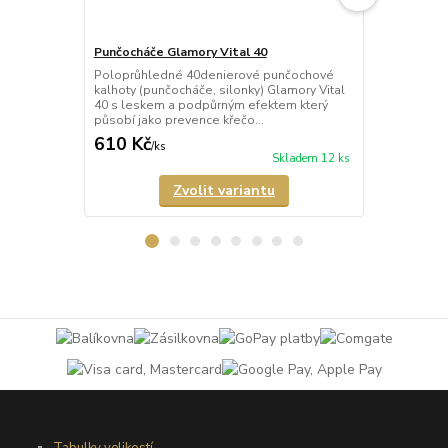
Punčocháče Glamory Vital 40
Punčocháče 
Poloprůhledné 40denierové punčochové
Poloprůhled
kalhoty (punčocháče, silonky) Glamory Vital
kalhoty (pun
40 s leskem a podpůrným efektem který
Microstar 50
působí jako prevence křečo...
vyráběné v n
610 Kč
673 Kč
/
ks
/
ks
Skladem 12 ks
Zvolit variantu
Tabulky velikostí