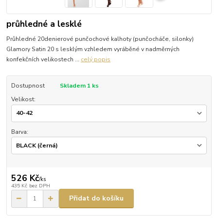
průhledné a lesklé
Průhledné 20denierové punčochové kalhoty (punčocháče, silonky)
Glamory Satin 20 s lesklým vzhledem vyráběné v nadměrných
konfekčních velikostech ...
celý popis
Dostupnost
Skladem 1 ks
Velikost:
Barva:
526 Kč
/
ks
435 Kč
bez DPH
Přidat do košíku