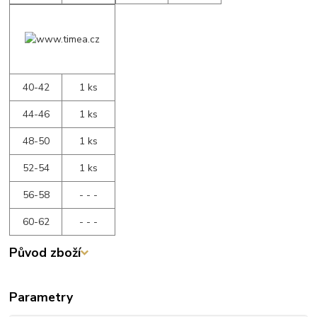
40-42
1 ks
44-46
1 ks
48-50
1 ks
52-54
1 ks
56-58
- - -
60-62
- - -
Původ zboží
Parametry