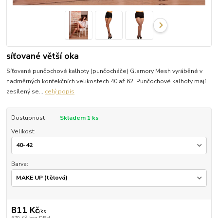
síťované větší oka
Síťované punčochové kalhoty (punčocháče) Glamory Mesh vyráběné v
nadměrných konfekčních velikostech 40 až 62. Punčochové kalhoty mají
zesílený se...
celý popis
Dostupnost
Skladem 1 ks
Velikost:
Barva:
811 Kč
/
ks
670 Kč
bez DPH