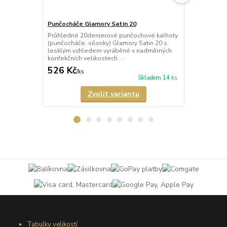
Punčocháče Glamory Satin 20
Punčocháče 
Průhledné 20denierové punčochové kalhoty
Poloprůhled
(punčocháče, silonky) Glamory Satin 20 s
kalhoty (pun
lesklým vzhledem vyráběné v nadměrných
40 s leskem
konfekčních velikostech ...
působí jako 
526 Kč
610 Kč
/
ks
/
ks
Skladem 14 ks
Zvolit variantu
Tabulky velikostí