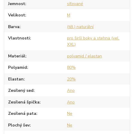
Jemnost
síťované
Velikost
M
Barva
(těl.) naturální
Vlastnosti
pro širší boky a stehna (vel.
XXL)
Materiál
polyamid / elastan
Polyamid
80%
Elastan
20%
Zesílený sed
Ano
Zesílená špička
Ano
Zesílená pata
Ne
Plochý šev
Ne