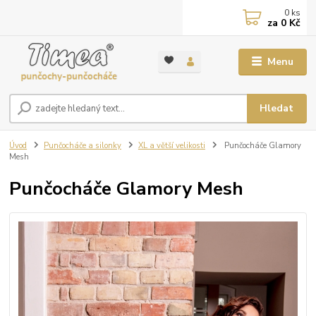
0
ks
za
0 Kč
Menu
Hledat
Úvod
Punčocháče a silonky
XL a větší velikosti
Punčocháče Glamory
Mesh
Punčocháče Glamory Mesh