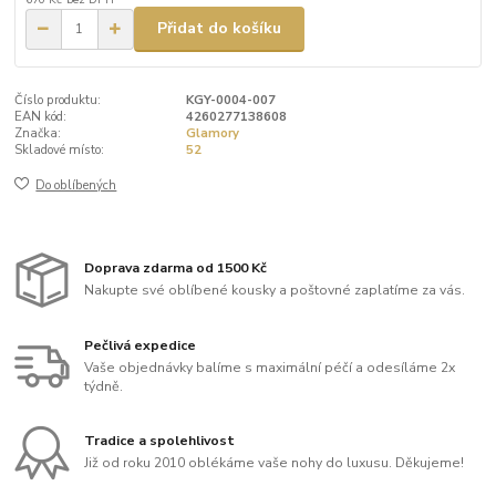
Přidat do košíku
Číslo produktu:
KGY-0004-007
EAN kód:
4260277138608
Značka:
Glamory
Skladové místo:
52
Do oblíbených
Doprava zdarma od 1500 Kč
Nakupte své oblíbené kousky a poštovné zaplatíme za vás.
Pečlivá expedice
Vaše objednávky balíme s maximální péčí a odesíláme 2x
týdně.
Tradice a spolehlivost
Již od roku 2010 oblékáme vaše nohy do luxusu. Děkujeme!