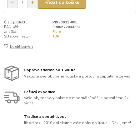
Přidat do košíku
Číslo produktu:
PKF-0031-005
EAN kód:
5900672044881
Značka:
Fiore
Skladové místo:
136
Do oblíbených
Doprava zdarma od 1500 Kč
Nakupte své oblíbené kousky a poštovné zaplatíme za vás.
Pečlivá expedice
Vaše objednávky balíme s maximální péčí a odesíláme 2x
týdně.
Tradice a spolehlivost
Již od roku 2010 oblékáme vaše nohy do luxusu. Děkujeme!