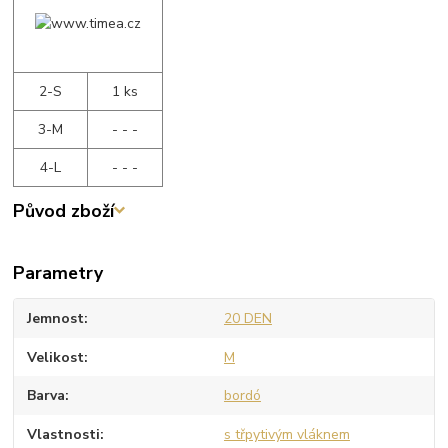
2-S
1 ks
3-M
- - -
4-L
- - -
Původ zboží
Parametry
Jemnost
20 DEN
Velikost
M
Barva
bordó
Vlastnosti
s třpytivým vláknem