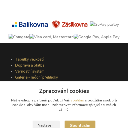
Tabulky velikostí
Doprava a platba
Věrnostní systém
Galerie - módní přehlídky
Zpracování cookies
Podmínky užití webového rozhraní
Náš e-shop a partneři potřebují Váš
souhlas
s použitím souborů
Obchodní podmínky
cookies, aby Vám mohli zobrazovat informace týkající se Vašich
Ochrana osobních údajů
zájmů.
Kontakty
Souhlasím
Nastavení