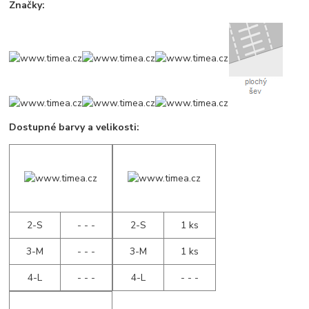
Značky:
Dostupné barvy a velikosti:
2-S
- - -
2-S
1 ks
3-M
- - -
3-M
1 ks
4-L
- - -
4-L
- - -