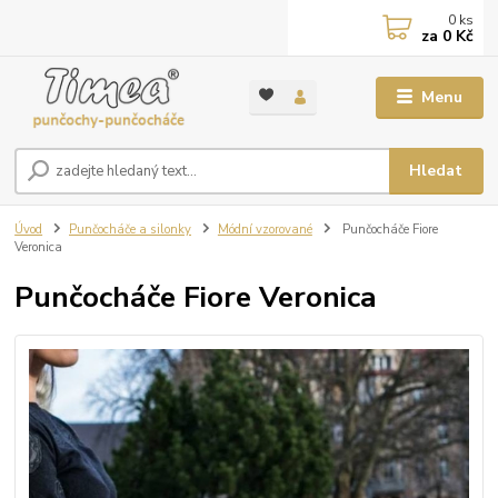
0
ks
za
0 Kč
Menu
Hledat
Úvod
Punčocháče a silonky
Módní vzorované
Punčocháče Fiore
Veronica
Punčocháče Fiore Veronica