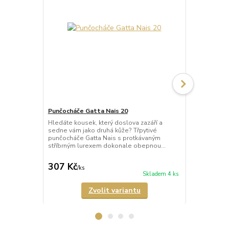
Punčocháče Gatta Nais 20
Punčocháče 
Hledáte kousek, který doslova zazáří a
Síťované pu
sedne vám jako druhá kůže? Třpytivé
Veneziana Re
punčocháče Gatta Nais s protkávaným
velká oka a 
stříbrným lurexem dokonale obepnou...
vláknem. Pun
307 Kč
259 Kč
/
ks
/
ks
Skladem 4 ks
Zvolit variantu