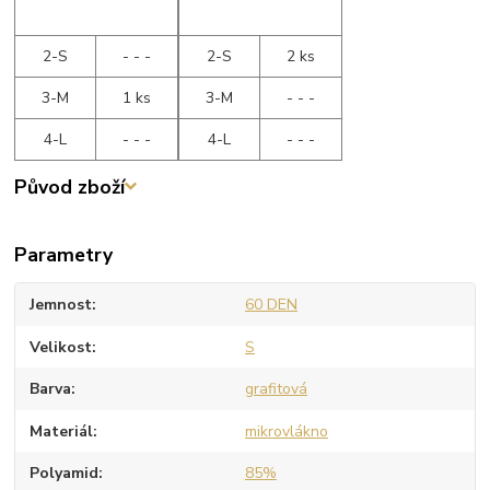
2-S
- - -
2-S
2 ks
3-M
1 ks
3-M
- - -
4-L
- - -
4-L
- - -
Původ zboží
Parametry
Jemnost
60 DEN
Velikost
S
Barva
grafitová
Materiál
mikrovlákno
Polyamid
85%