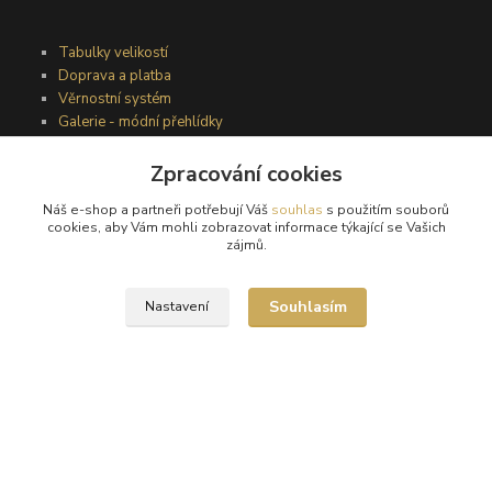
Tabulky velikostí
Doprava a platba
Věrnostní systém
Galerie - módní přehlídky
Zpracování cookies
Podmínky užití webového rozhraní
Náš e-shop a partneři potřebují Váš
souhlas
s použitím souborů
Obchodní podmínky
cookies, aby Vám mohli zobrazovat informace týkající se Vašich
Ochrana osobních údajů
zájmů.
Kontakty
Souhlasím
Nastavení
Podmínky vrácení zboží
Reklamační řád
®
© Copyright 2010 – 2026
Timea