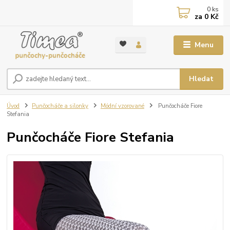
0
ks
za
0 Kč
Menu
Hledat
Úvod
Punčocháče a silonky
Módní vzorované
Punčocháče Fiore
Stefania
Punčocháče Fiore Stefania