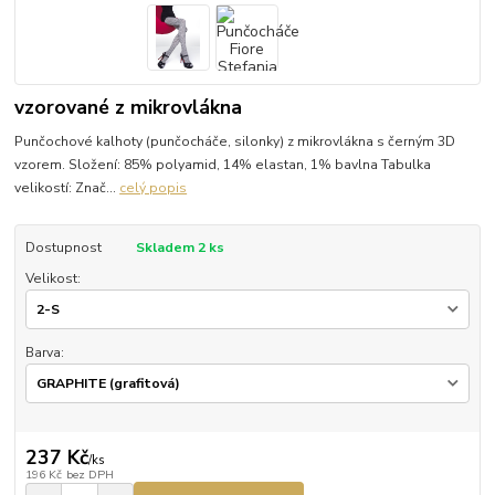
vzorované z mikrovlákna
Punčochové kalhoty (punčocháče, silonky) z mikrovlákna s černým 3D
vzorem. Složení: 85% polyamid, 14% elastan, 1% bavlna Tabulka
velikostí: Znač...
celý popis
Dostupnost
Skladem 2 ks
Velikost:
Barva:
237 Kč
/
ks
196 Kč
bez DPH