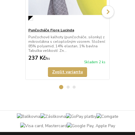
Punčocháče Fiore Lucinda
Punčocháče 
Punčochové kalhoty (punčocháče, silonky) z
Neprůhledné
mikrovlákna s celoplošným vzorem. Složení:
kalhoty (pu
85% polyamid, 14% elastan, 1% bavlna
vzorem vyro
Tabulka velikostí: Zn...
Punčochové k
237 Kč
237 Kč
/
ks
/
ks
Skladem 2 ks
Zvolit variantu