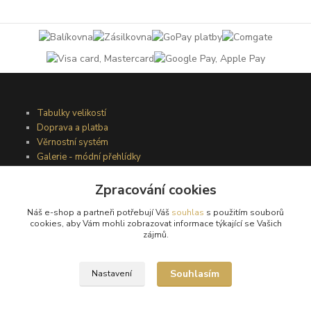
Tabulky velikostí
Doprava a platba
Věrnostní systém
Galerie - módní přehlídky
Zpracování cookies
Podmínky užití webového rozhraní
Náš e-shop a partneři potřebují Váš
souhlas
s použitím souborů
Obchodní podmínky
cookies, aby Vám mohli zobrazovat informace týkající se Vašich
Ochrana osobních údajů
zájmů.
Kontakty
Souhlasím
Nastavení
Podmínky vrácení zboží