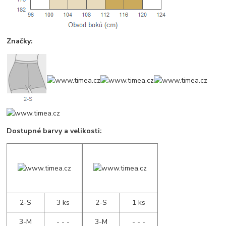
Značky:
Dostupné barvy a velikosti:
2-S
3 ks
2-S
1 ks
3-M
- - -
3-M
- - -