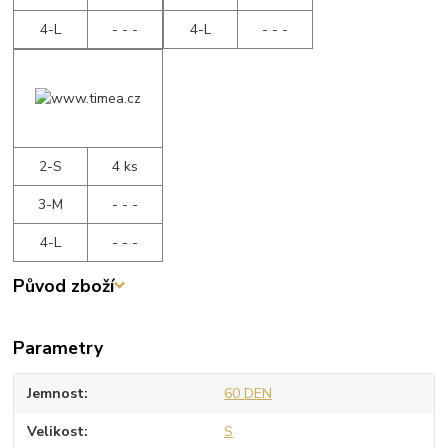
4-L
- - -
4-L
- - -
2-S
4 ks
3-M
- - -
4-L
- - -
Původ zboží
Parametry
Jemnost
60 DEN
Velikost
S