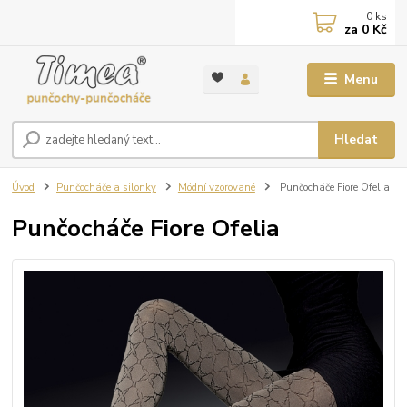
0
ks
za
0 Kč
Menu
Hledat
Úvod
Punčocháče a silonky
Módní vzorované
Punčocháče Fiore Ofelia
Punčocháče Fiore Ofelia