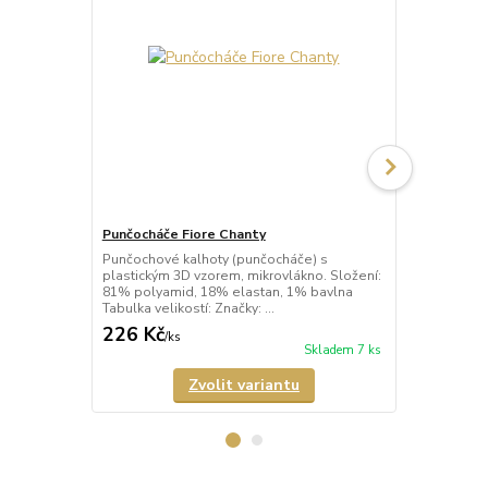
Punčocháče Fiore Chanty
Punčocháče 
Punčochové kalhoty (punčocháče) s
Punčochové 
plastickým 3D vzorem, mikrovlákno. Složení:
plastickým, 
81% polyamid, 18% elastan, 1% bavlna
Složení: 81
Tabulka velikostí: Značky: ...
bavlna Tabulk
226 Kč
226 Kč
/
ks
/
ks
Skladem 7 ks
Zvolit variantu