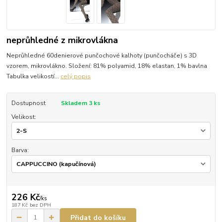
neprůhledné z mikrovlákna
Neprůhledné 60denierové punčochové kalhoty (punčocháče) s 3D
vzorem, mikrovlákno. Složení: 81% polyamid, 18% elastan, 1% bavlna
Tabulka velikostí...
celý popis
Dostupnost
Skladem 3 ks
Velikost:
Barva:
226 Kč
/
ks
187 Kč
bez DPH
Přidat do košíku