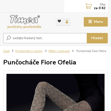
0
ks
za
0 Kč
Menu
Hledat
Úvod
Punčocháče a silonky
Módní vzorované
Punčocháče Fiore Ofelia
Punčocháče Fiore Ofelia