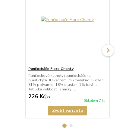
Punčocháče Fiore Chanty
Punčocháče 
Punčochové kalhoty (punčocháče) s
Punčochové 
plastickým 3D vzorem, mikrovlákno. Složení:
plastickým, 
81% polyamid, 18% elastan, 1% bavlna
Složení: 81
Tabulka velikostí: Značky: ...
bavlna Tabulk
226 Kč
226 Kč
/
ks
/
ks
Skladem 7 ks
Zvolit variantu