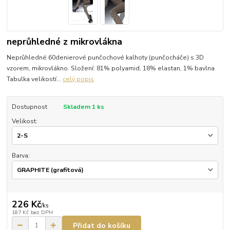
neprůhledné z mikrovlákna
Neprůhledné 60denierové punčochové kalhoty (punčocháče) s 3D
vzorem, mikrovlákno. Složení: 81% polyamid, 18% elastan, 1% bavlna
Tabulka velikostí...
celý popis
Dostupnost
Skladem 1 ks
Velikost:
Barva:
226 Kč
/
ks
187 Kč
bez DPH
Přidat do košíku