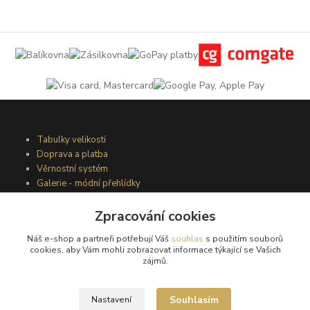
Tabulky velikostí
Doprava a platba
Věrnostní systém
Galerie - módní přehlídky
Zpracování cookies
Podmínky užití webového rozhraní
Náš e-shop a partneři potřebují Váš
souhlas
s použitím souborů
Obchodní podmínky
cookies, aby Vám mohli zobrazovat informace týkající se Vašich
Ochrana osobních údajů
zájmů.
Kontakty
Souhlasím
Nastavení