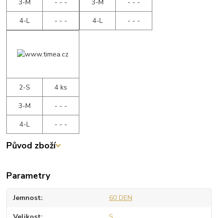
3-M
- - -
3-M
- - -
4-L
- - -
4-L
- - -
2-S
4 ks
3-M
- - -
4-L
- - -
Původ zboží
Parametry
Jemnost
60 DEN
Velikost
S