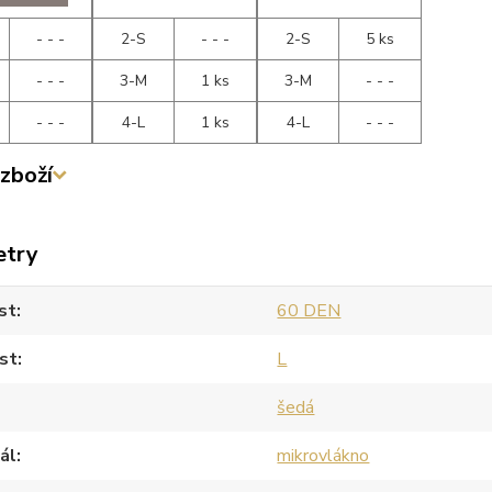
- - -
2-S
- - -
2-S
5 ks
- - -
3-M
1 ks
3-M
- - -
- - -
4-L
1 ks
4-L
- - -
zboží
etry
st
60 DEN
st
L
šedá
ál
mikrovlákno