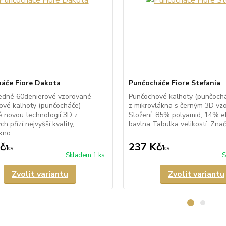
áče Fiore Dakota
Punčocháče Fiore Stefania
edné 60denierové vzorované
Punčochové kalhoty (punčocháč
ové kalhoty (punčocháče)
z mikrovlákna s černým 3D vz
 novou technologií 3D z
Složení: 85% polyamid, 14% e
h přízí nejvyšší kvality,
bavlna Tabulka velikostí: Znač.
no....
č
237 Kč
/
ks
/
ks
Skladem 1 ks
S
Zvolit variantu
Zvolit variantu