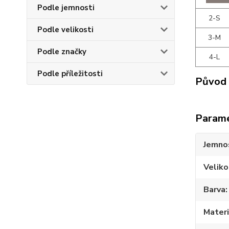
Podle jemnosti
2-S
Podle velikosti
3-M
Podle značky
4-L
Podle příležitosti
Původ 
Param
Jemno
Veliko
Barva
Materi