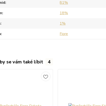
mid
81%
an
18%
a
1%
a
Fiore
by se vám také líbit
4