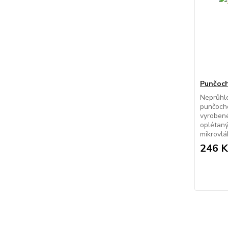
Punčoch
Neprůhl
punčoch
vyrobené
oplétanýc
mikrovlák
246 K