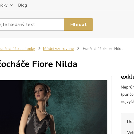
lídky
Blog
Hledat
unčocháče a silonky
Módní vzorované
Punčocháče Fiore Nilda
ocháče Fiore Nilda
exkl
Neprůh
(punčo
nejvyšš
Dos
Vel