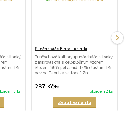
Punčocháče Fiore Lucinda
Pu
e, silonky)
Punčochové kalhoty (punčocháče, silonky)
Ne
orem.
z mikrovlákna s celoplošným vzorem.
kal
lastan, 1%
Složení: 85% polyamid, 14% elastan, 1%
vzo
..
bavlna Tabulka velikostí: Zn...
Pun
237 Kč
2
/
ks
kladem 3 ks
Skladem 2 ks
Zvolit variantu