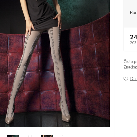
Bar
24
203
Číslo p
Značka:
Do 