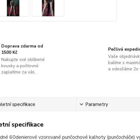
Doprava zdarma od
Pečlivá expedi
1500 Kč
Vaše objednávk
Nakupte své oblíbené
balíme s maximá
kousky a poštovné
a odesíláme 2x 
zaplatíme za vás.
etní specifikace
Parametry
tní specifikace
dné 60denierové vzorované punčochové kalhoty (punčocháče) vyr