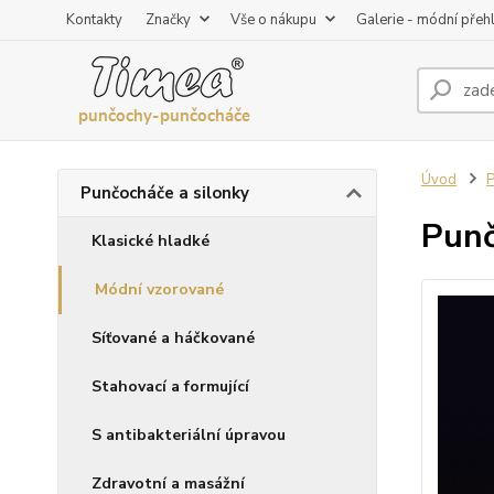
Kontakty
Značky
Vše o nákupu
Galerie - módní přeh
Úvod
P
Punčocháče a silonky
Punč
Klasické hladké
Módní vzorované
Síťované a háčkované
Stahovací a formující
S antibakteriální úpravou
Zdravotní a masážní