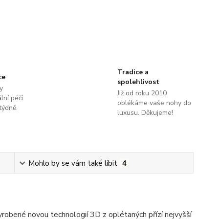
Tradice a
ce
spolehlivost
y
Již od roku 2010
lní péčí
oblékáme vaše nohy do
týdně.
luxusu. Děkujeme!
Mohlo by se vám také líbit
4
obené novou technologií 3D z oplétaných přízí nejvyšší