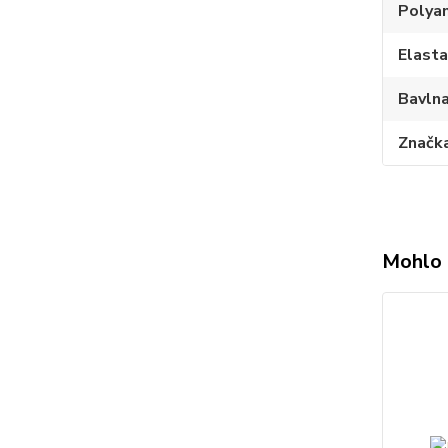
Polya
Elast
Bavln
Značk
Mohlo 