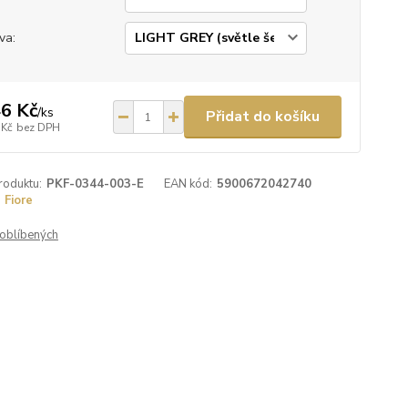
va:
6 Kč
/
ks
Přidat do košíku
 Kč
bez DPH
roduktu:
PKF-0344-003-E
EAN kód:
5900672042740
Fiore
oblíbených