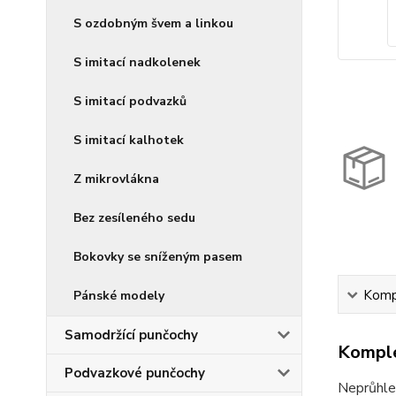
S ozdobným švem a linkou
S imitací nadkolenek
S imitací podvazků
S imitací kalhotek
Z mikrovlákna
Bez zesíleného sedu
Bokovky se sníženým pasem
Kompl
Pánské modely
Samodržící punčochy
Komple
Podvazkové punčochy
Neprůhle