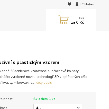
Přihlášení
0
ks
za
0 Kč
uzivní s plastickým vzorem
ledné 60denierové vzorované punčochové kalhoty
cháče) vyrobené novou technologií 3D z oplétaných přízí
í kvality, mikrovlákno....
celý popis
tupnost
Skladem 1 ks
ikost: