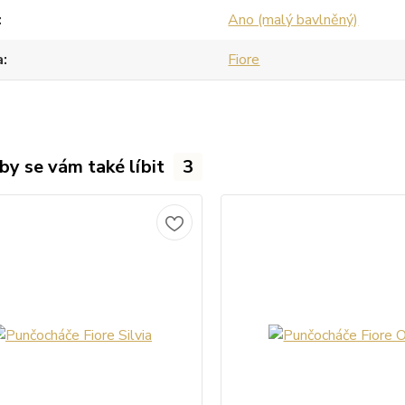
Ano (malý bavlněný)
a
Fiore
by se vám také líbit
3