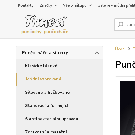
Kontakty
Značky
Vše o nákupu
Galerie - módní přeh
Úvod
P
Punčocháče a silonky
Punč
Klasické hladké
Módní vzorované
Síťované a háčkované
Stahovací a formující
S antibakteriální úpravou
Zdravotní a masážní