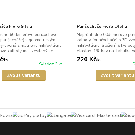
áče Fiore Silvia
Punčocháče Fiore Ofelia
edné 60denierové punčochové
Neprůhledné 60denierové pu
(punčocháče) s geometrickým
kalhoty (punčocháče) s 3D vz
vyrobené z matného mikrovlákna.
mikrovlákno. Složení: 81% po
vé kalhoty mají zesílený se...
elastan, 1% bavlna Tabulka vel
č
226 Kč
/
ks
/
ks
Skladem 3 ks
S
Zvolit variantu
Zvolit variantu