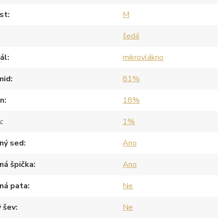
st
M
šedá
ál
mikrovlákno
mid
81%
an
18%
a
1%
ný sed
Ano
ná špička
Ano
ná pata
Ne
 šev
Ne