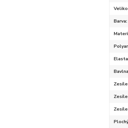
Veliko
Barva
Materi
Polya
Elast
Bavln
Zesíle
Zesíle
Zesíle
Plochý