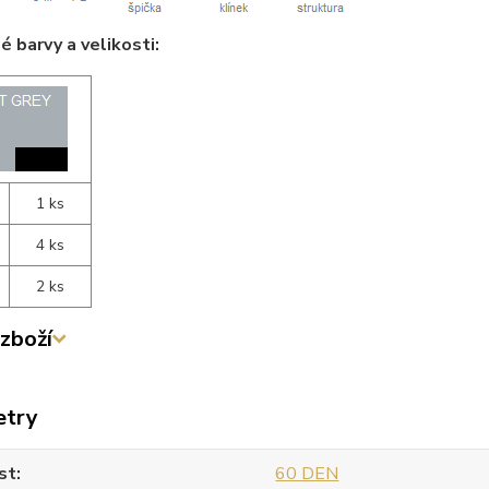
 barvy a velikosti:
1 ks
4 ks
2 ks
zboží
etry
st
60 DEN