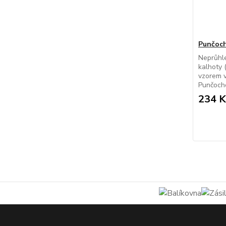
Punčoch
Neprůhl
kalhoty 
vzorem 
Punčocho
234 K