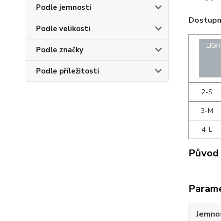
Podle jemnosti
Dostupné
Podle velikosti
Podle značky
Podle příležitosti
2-S
3-M
4-L
Původ 
Param
Jemno