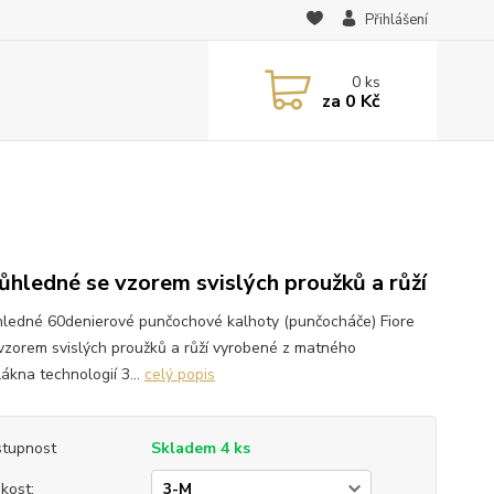
Přihlášení
0
ks
za
0 Kč
ůhledné se vzorem svislých proužků a růží
ledné 60denierové punčochové kalhoty (punčocháče) Fiore
e vzorem svislých proužků a růží vyrobené z matného
ákna technologií 3...
celý popis
tupnost
Skladem 4 ks
ikost: