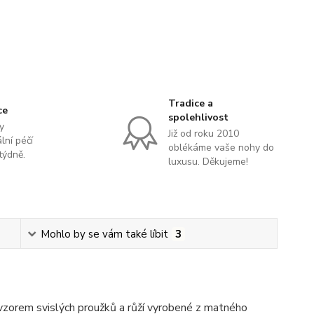
Tradice a
ce
spolehlivost
y
Již od roku 2010
lní péčí
oblékáme vaše nohy do
týdně.
luxusu. Děkujeme!
Mohlo by se vám také líbit
3
vzorem svislých proužků a růží vyrobené z matného