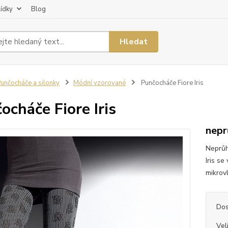
lídky
Blog
Hledat
unčocháče a silonky
Módní vzorované
Punčocháče Fiore Iris
ocháče Fiore Iris
nepr
Neprůh
Iris s
mikrovl
Dos
Vel