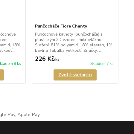
Punčocháče Fiore Chanty
nčochové
Punčochové kalhoty (punčocháče) s
orem,
plastickým 3D vzorem, mikrovlákno.
lyamid, 18%
Složení: 81% polyamid, 18% elastan, 1%
ikostí...
bavlna Tabulka velikostí: Značky: ...
226 Kč
/
ks
kladem 8 ks
Skladem 7 ks
Zvolit variantu