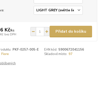
va:
6 Kč
/
ks
Přidat do košíku
 Kč
bez DPH
roduktu:
PKF-0257-005-E
EAN kód:
5900672041156
Fiore
Skladové místo:
97
oblíbených