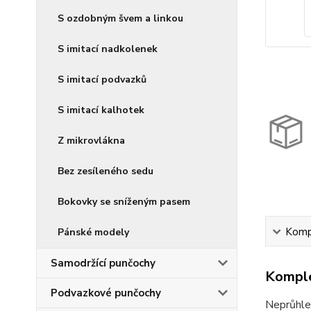
S ozdobným švem a linkou
S imitací nadkolenek
S imitací podvazků
S imitací kalhotek
Z mikrovlákna
Bez zesíleného sedu
Bokovky se sníženým pasem
Kompl
Pánské modely
Samodržící punčochy
Komple
Podvazkové punčochy
Neprůhled