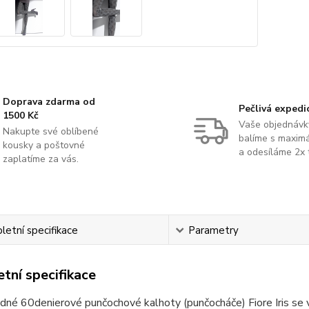
Doprava zdarma od
Pečlivá expedi
1500 Kč
Vaše objednávk
Nakupte své oblíbené
balíme s maximá
kousky a poštovné
a odesíláme 2x 
zaplatíme za vás.
etní specifikace
Parametry
tní specifikace
né 60denierové punčochové kalhoty (punčocháče) Fiore Iris se 