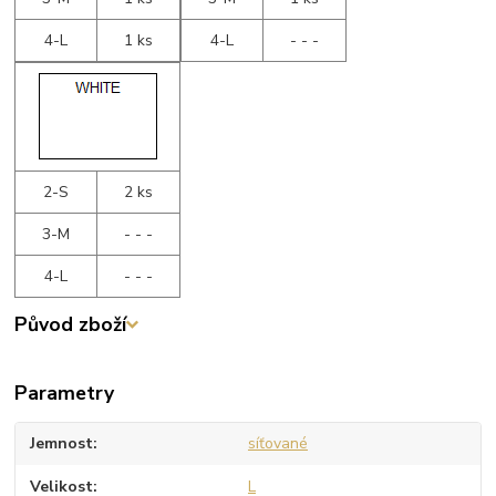
4-L
1 ks
4-L
- - -
2-S
2 ks
3-M
- - -
4-L
- - -
Původ zboží
Parametry
Jemnost
síťované
Velikost
L