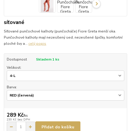
síťované
Síťované punčochové kalhoty (punčocháče) Fiore Greta menší oka.
Punčochové kalhoty mají nezesílený sed, nezesílené špičky, komfortní
ploché švy a...
celý popis
Dostupnost
Skladem 1 ks
Velikost:
Barva:
289 Kč
/
ks
239 Kč
bez DPH
Přidat do košíku