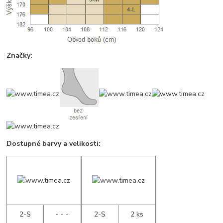
Značky:
Dostupné barvy a velikosti:
2-S
- - -
2-S
2 ks