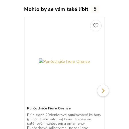
Mohlo by se vám také líbit
5
Punčocháče Fiore Orense
Punčocháče 
Průhledné 20denierové punčochové kalhoty
Průhledné 2
(punčocháče, silonky) Fiore Orense se
(punčocháče,
saténovým vzhledem a ornamenty.
saténovým v
Punčochové kalhoty mají nezesílený...
Punčochové k