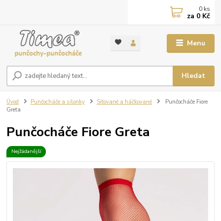
0
ks
za
0 Kč
Menu
Hledat
Úvod
Punčocháče a silonky
Síťované a háčkované
Punčocháče Fiore
Greta
Punčocháče Fiore Greta
Nejžádanější