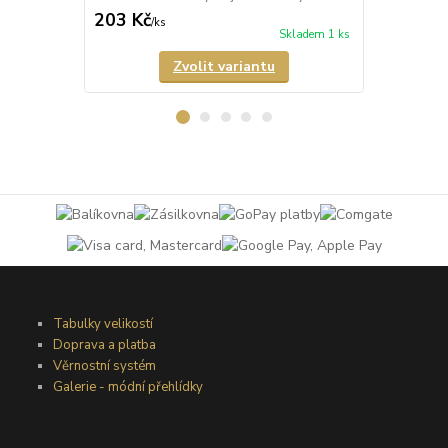
203 Kč
203 Kč
/
ks
/
ks
Skladem 1 ks
Zvolit variantu
Tabulky velikostí
Doprava a platba
Věrnostní systém
Galerie - módní přehlídky