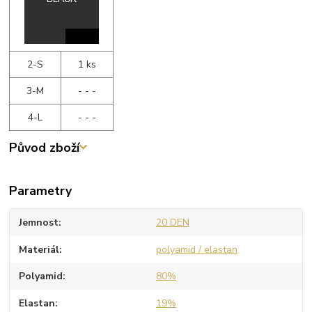
2-S
1 ks
3-M
- - -
4-L
- - -
Původ zboží
Parametry
Jemnost
20 DEN
Materiál
polyamid / elastan
Polyamid
80%
Elastan
19%