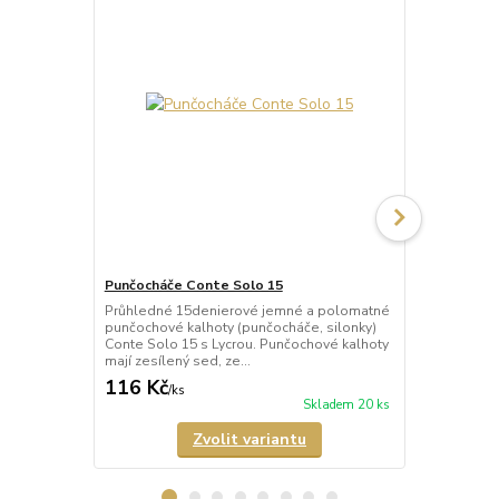
Punčocháče Conte Solo 15
Punčocháče 
Průhledné 15denierové jemné a polomatné
Průhledné 2
punčochové kalhoty (punčocháče, silonky)
(punčocháče,
Conte Solo 15 s Lycrou. Punčochové kalhoty
polomatným 
mají zesílený sed, ze...
LYCRA®. Pun
116 Kč
119 Kč
/
ks
/
ks
Skladem 20 ks
Zvolit variantu