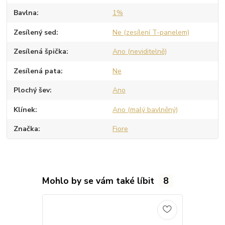
Bavlna
1%
Zesílený sed
Ne (zesílení T-panelem)
Zesílená špička
Ano (neviditelně)
Zesílená pata
Ne
Plochý šev
Ano
Klínek
Ano (malý bavlněný)
Značka
Fiore
Mohlo by se vám také líbit
8