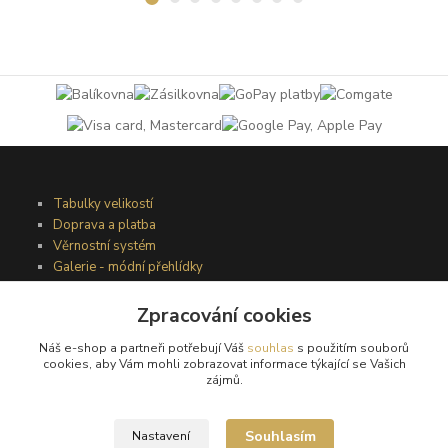
Tabulky velikostí
Doprava a platba
Věrnostní systém
Galerie - módní přehlídky
Zpracování cookies
Podmínky užití webového rozhraní
Náš e-shop a partneři potřebují Váš
souhlas
s použitím souborů
Obchodní podmínky
cookies, aby Vám mohli zobrazovat informace týkající se Vašich
Ochrana osobních údajů
zájmů.
Kontakty
Souhlasím
Nastavení