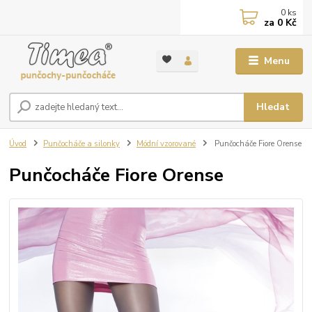
0
ks
za
0 Kč
Menu
Hledat
Úvod
Punčocháče a silonky
Módní vzorované
Punčocháče Fiore Orense
Punčocháče Fiore Orense