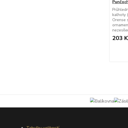
Punčoch
Průhled
kalhoty 
Orense 
ornament
nezesílen
203 K
Tabulky velikostí