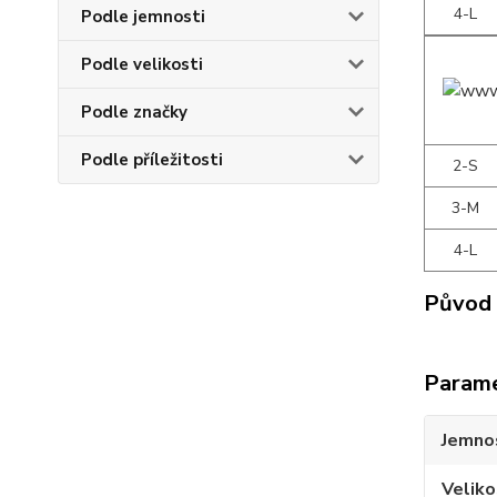
4-L
Podle jemnosti
Podle velikosti
Podle značky
Podle příležitosti
2-S
3-M
4-L
Původ 
Param
Jemno
Veliko