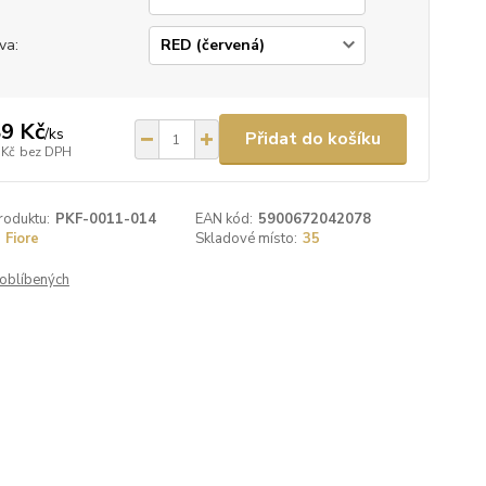
va:
9 Kč
/
ks
Přidat do košíku
 Kč
bez DPH
roduktu:
PKF-0011-014
EAN kód:
5900672042078
Fiore
Skladové místo:
35
oblíbených