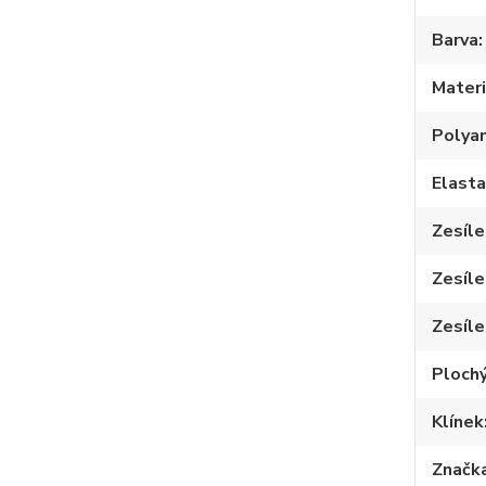
Barva
Materi
Polya
Elast
Zesíle
Zesíle
Zesíle
Plochý
Klínek
Značk