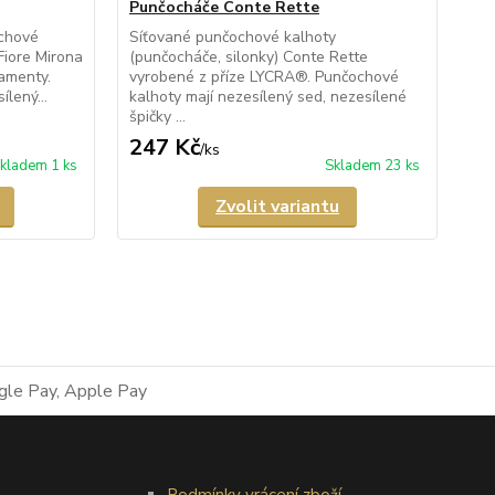
Punčocháče Conte Rette
Pu
chové
Síťované punčochové kalhoty
Pr
Fiore Mirona
(punčocháče, silonky) Conte Rette
kal
amenty.
vyrobené z příze LYCRA®. Punčochové
Re
lený...
kalhoty mají nezesílený sed, nezesílené
kal
špičky ...
247 Kč
1
/
ks
kladem 1 ks
Skladem 23 ks
Zvolit variantu
Podmínky vrácení zboží