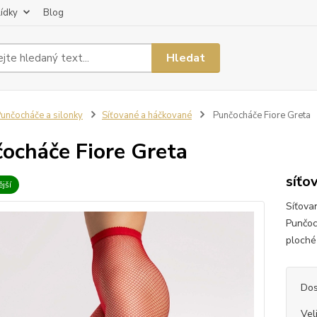
lídky
Blog
Hledat
unčocháče a silonky
Síťované a háčkované
Punčocháče Fiore Greta
ocháče Fiore Greta
síťo
jší
Síťova
Punčoc
ploché 
Dos
Vel