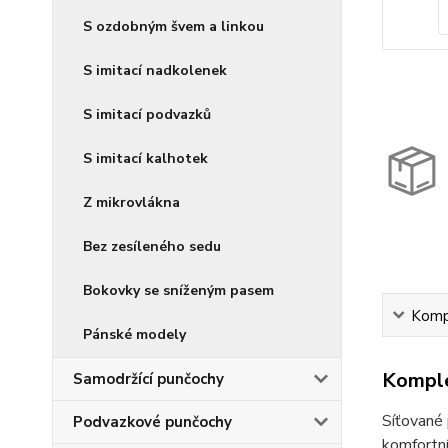
S ozdobným švem a linkou
S imitací nadkolenek
S imitací podvazků
S imitací kalhotek
Z mikrovlákna
Bez zesíleného sedu
Bokovky se sníženým pasem
Kompl
Pánské modely
Komple
Samodržící punčochy
Síťované 
Podvazkové punčochy
komfortní