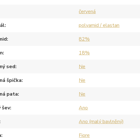
červená
ál
polyamid / elastan
mid
82%
an
18%
ný sed
Ne
ná špička
Ne
ná pata
Ne
 šev
Ano
Ano (malý bavlněný)
a
Fiore