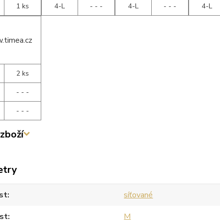
1 ks
4-L
- - -
4-L
- - -
4-L
2 ks
- - -
- - -
zboží
etry
st
síťované
st
M