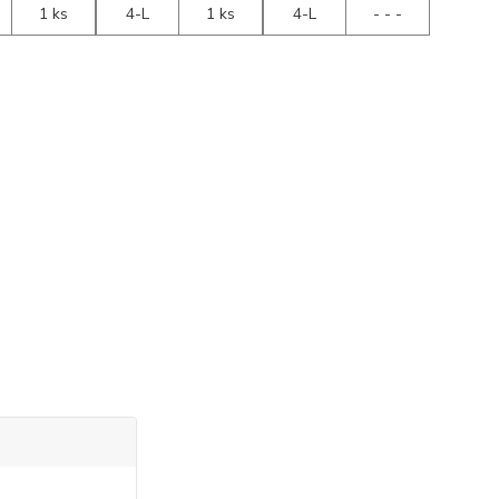
1 ks
4-L
1 ks
4-L
- - -