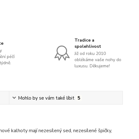
Tradice a
ce
spolehlivost
y
Již od roku 2010
lní péčí
oblékáme vaše nohy do
týdně.
luxusu. Děkujeme!
Mohlo by se vám také líbit
5
ové kalhoty mají nezesílený sed, nezesílené špičky,