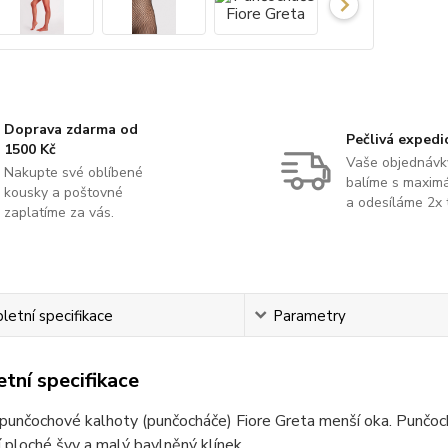
Doprava zdarma od
Pečlivá expedi
1500 Kč
Vaše objednávk
Nakupte své oblíbené
balíme s maximá
kousky a poštovné
a odesíláme 2x 
zaplatíme za vás.
etní specifikace
Parametry
tní specifikace
punčochové kalhoty (punčocháče) Fiore Greta menší oka. Punčoch
 ploché švy a malý bavlněný klínek.