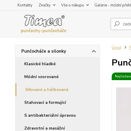
Kontakty
Značky
Vše o nákupu
Galerie - módní přeh
Úvod
P
Punčocháče a silonky
Punč
Klasické hladké
Módní vzorované
Nejžádaně
Síťované a háčkované
Stahovací a formující
S antibakteriální úpravou
Zdravotní a masážní