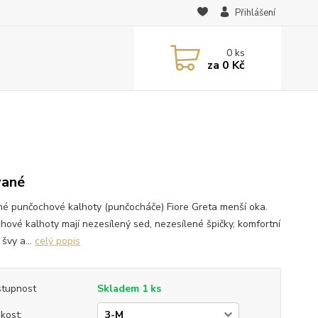
Přihlášení
0
ks
za
0 Kč
vané
né punčochové kalhoty (punčocháče) Fiore Greta menší oka.
hové kalhoty mají nezesílený sed, nezesílené špičky, komfortní
švy a...
celý popis
tupnost
Skladem 1 ks
ikost: