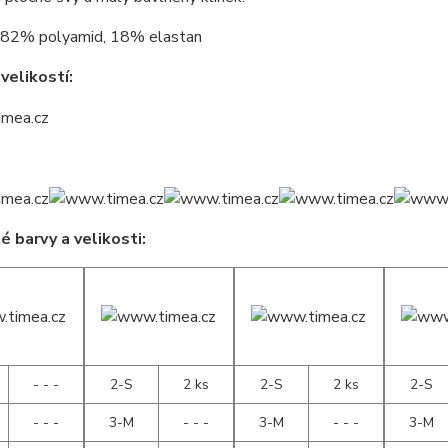
82% polyamid, 18% elastan
velikostí:
 barvy a velikosti:
- - -
2-S
2 ks
2-S
2 ks
2-S
- - -
3-M
- - -
3-M
- - -
3-M