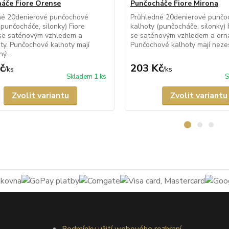
áče Fiore Orense
Punčocháče Fiore Mirona
né 20denierové punčochové
Průhledné 20denierové punčo
(punčocháče, silonky) Fiore
kalhoty (punčocháče, silonky) 
se saténovým vzhledem a
se saténovým vzhledem a orn
y. Punčochové kalhoty mají
Punčochové kalhoty mají nezesí
ý...
č
203 Kč
/
ks
/
ks
Skladem 1 ks
S
Zvolit variantu
Zvolit variantu
Podmínky užití webového rozhraní