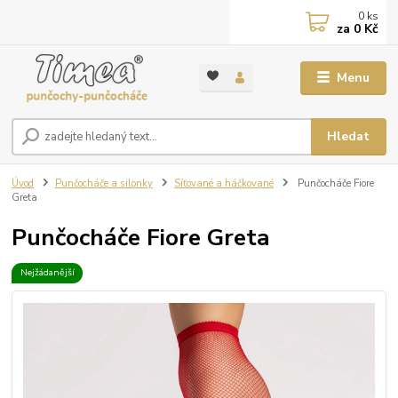
0
ks
za
0 Kč
Menu
Hledat
Úvod
Punčocháče a silonky
Síťované a háčkované
Punčocháče Fiore
Greta
Punčocháče Fiore Greta
Nejžádanější