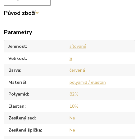
Původ zboží
Parametry
Jemnost
síťované
Velikost
S
Barva
červená
Materiál
polyamid / elastan
Polyamid
82%
Elastan
18%
Zesílený sed
Ne
Zesílená špička
Ne