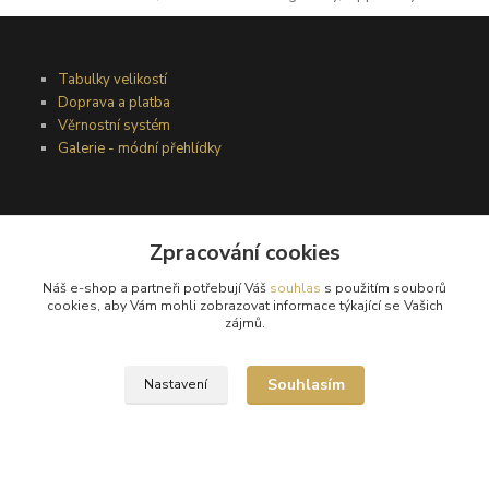
Tabulky velikostí
Doprava a platba
Věrnostní systém
Galerie - módní přehlídky
Podmínky užití webového rozhraní
Zpracování cookies
Obchodní podmínky
Ochrana osobních údajů
Náš e-shop a partneři potřebují Váš
souhlas
s použitím souborů
Kontakty
cookies, aby Vám mohli zobrazovat informace týkající se Vašich
zájmů.
Podmínky vrácení zboží
Souhlasím
Nastavení
Reklamační řád