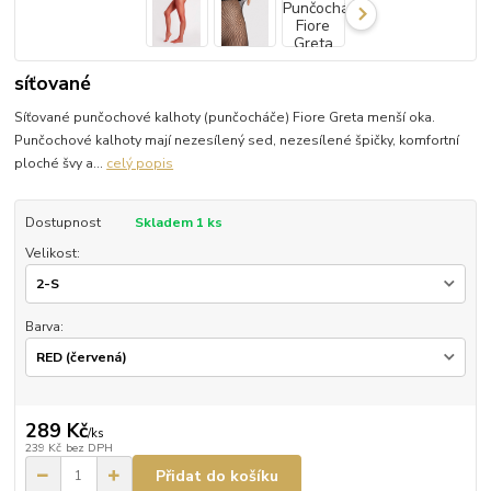
síťované
Síťované punčochové kalhoty (punčocháče) Fiore Greta menší oka.
Punčochové kalhoty mají nezesílený sed, nezesílené špičky, komfortní
ploché švy a...
celý popis
Dostupnost
Skladem 1 ks
Velikost:
Barva:
289 Kč
/
ks
239 Kč
bez DPH
Přidat do košíku