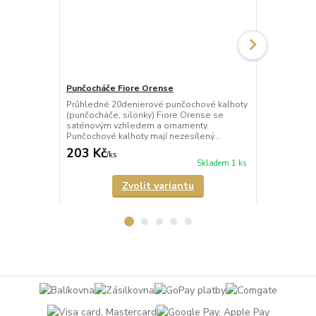
Punčocháče Fiore Orense
Punčocháče 
Průhledné 20denierové punčochové kalhoty
Průhledné 2
(punčocháče, silonky) Fiore Orense se
(punčocháče,
saténovým vzhledem a ornamenty.
saténovým v
Punčochové kalhoty mají nezesílený...
Punčochové k
203 Kč
203 Kč
/
ks
/
ks
Skladem 1 ks
Zvolit variantu