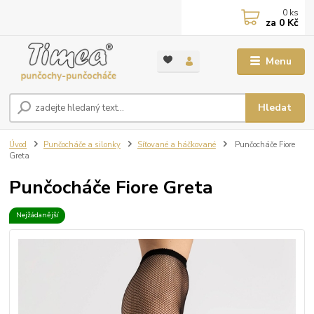
0
ks
za
0 Kč
Menu
Hledat
Úvod
Punčocháče a silonky
Síťované a háčkované
Punčocháče Fiore
Greta
Punčocháče Fiore Greta
Nejžádanější