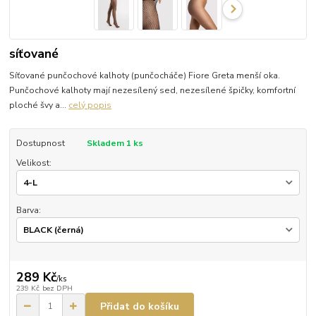
síťované
Síťované punčochové kalhoty (punčocháče) Fiore Greta menší oka.
Punčochové kalhoty mají nezesílený sed, nezesílené špičky, komfortní
ploché švy a...
celý popis
Dostupnost
Skladem 1 ks
Velikost:
Barva:
289 Kč
/
ks
239 Kč
bez DPH
Přidat do košíku