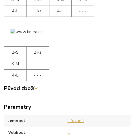
4-L
1 ks
4-L
- - -
2-S
2 ks
3-M
- - -
4-L
- - -
Původ zboží
Parametry
Jemnost
síťované
Velikost
L