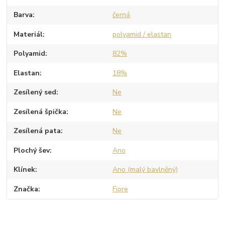
Barva
černá
Materiál
polyamid / elastan
Polyamid
82%
Elastan
18%
Zesílený sed
Ne
Zesílená špička
Ne
Zesílená pata
Ne
Plochý šev
Ano
Klínek
Ano (malý bavlněný)
Značka
Fiore