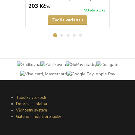
203 Kč
203 Kč
/
ks
/
ks
Skladem 1 ks
Zvolit variantu
Tabulky velikostí
Doprava a platba
Věrnostní systém
Galerie - módní přehlídky