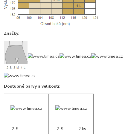
Značky:
Dostupné barvy a velikosti:
2-S
- - -
2-S
2 ks