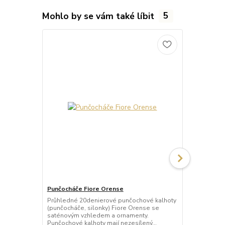
Mohlo by se vám také líbit
5
Punčocháče Fiore Orense
Punčocháče 
Průhledné 20denierové punčochové kalhoty
Průhledné 2
(punčocháče, silonky) Fiore Orense se
(punčocháče,
saténovým vzhledem a ornamenty.
saténovým v
Punčochové kalhoty mají nezesílený...
Punčochové k