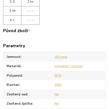
2-S
2 ks
3-M
- - -
4-L
- - -
Původ zboží
Parametry
Jemnost
síťované
Materiál
polyamid / elastan
Polyamid
82%
Elastan
18%
Zesílený sed
Ne
Zesílená špička
Ne