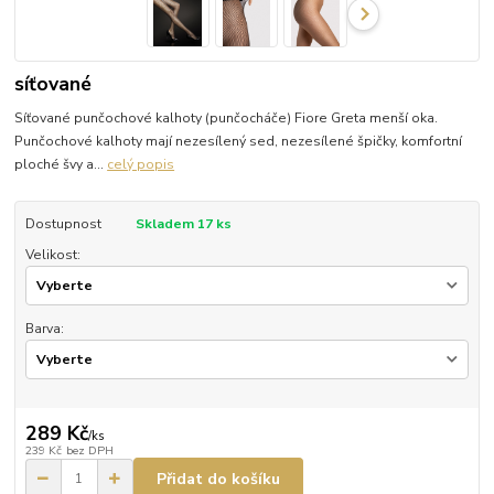
síťované
Síťované punčochové kalhoty (punčocháče) Fiore Greta menší oka.
Punčochové kalhoty mají nezesílený sed, nezesílené špičky, komfortní
ploché švy a...
celý popis
Dostupnost
Skladem 17 ks
Velikost:
Barva:
289 Kč
/
ks
239 Kč
bez DPH
Přidat do košíku