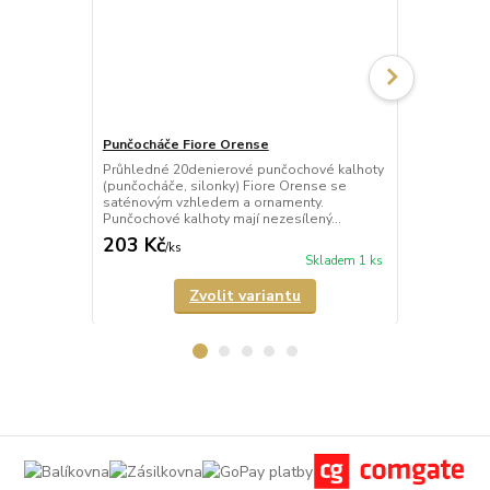
Punčocháče Fiore Orense
Punčocháče 
Průhledné 20denierové punčochové kalhoty
Průhledné 2
(punčocháče, silonky) Fiore Orense se
(punčocháče,
saténovým vzhledem a ornamenty.
saténovým v
Punčochové kalhoty mají nezesílený...
Punčochové k
203 Kč
203 Kč
/
ks
/
ks
Skladem 1 ks
Zvolit variantu