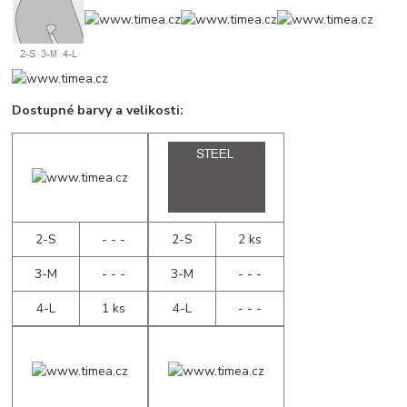
Dostupné barvy a velikosti:
2-S
- - -
2-S
2 ks
3-M
- - -
3-M
- - -
4-L
1 ks
4-L
- - -