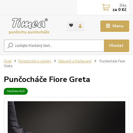
0
ks
za
0 Kč
Menu
Hledat
Úvod
Punčocháče a silonky
Síťované a háčkované
Punčocháče Fiore
Greta
Punčocháče Fiore Greta
Nejžádanější