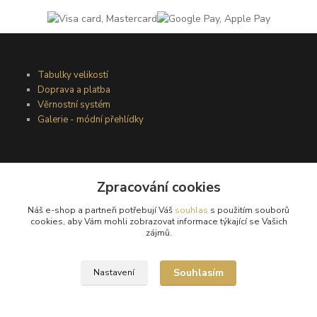
Tabulky velikostí
Doprava a platba
Věrnostní systém
Galerie - módní přehlídky
Podmínky užití webového rozhraní
Obchodní podmínky
Zpracování cookies
Ochrana osobních údajů
Náš e-shop a partneři potřebují Váš
souhlas
s použitím souborů
Kontakty
cookies, aby Vám mohli zobrazovat informace týkající se Vašich
zájmů.
Podmínky vrácení zboží
Souhlasím
Nastavení
Reklamační řád