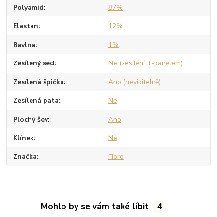
Polyamid
87%
Elastan
12%
Bavlna
1%
Zesílený sed
Ne (zesílení T-panelem)
Zesílená špička
Ano (neviditelně)
Zesílená pata
Ne
Plochý šev
Ano
Klínek
Ne
Značka
Fiore
Mohlo by se vám také líbit
4