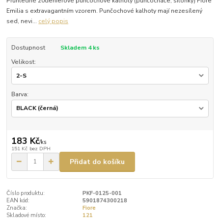
Průhledné 20denierové punčochové kalhoty (punčocháče, silonky) Fiore
Emilia s extravagantním vzorem. Punčochové kalhoty mají nezesílený
sed, nevi...
celý popis
Dostupnost
Skladem 4 ks
Velikost:
Barva:
183 Kč
/
ks
151 Kč
bez DPH
Přidat do košíku
Číslo produktu:
PKF-0125-001
EAN kód:
5901874300218
Značka:
Fiore
Skladové místo:
121