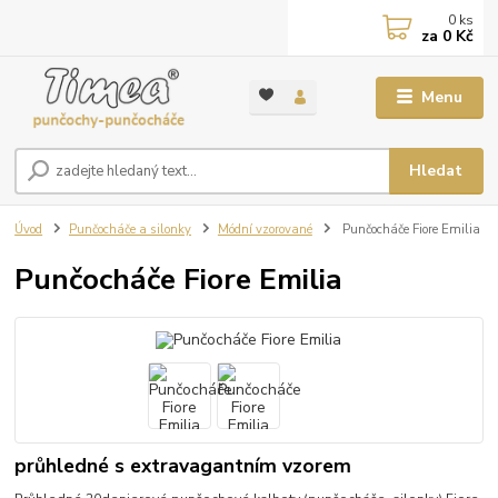
0
ks
za
0 Kč
Menu
Hledat
Úvod
Punčocháče a silonky
Módní vzorované
Punčocháče Fiore Emilia
Punčocháče Fiore Emilia
průhledné s extravagantním vzorem