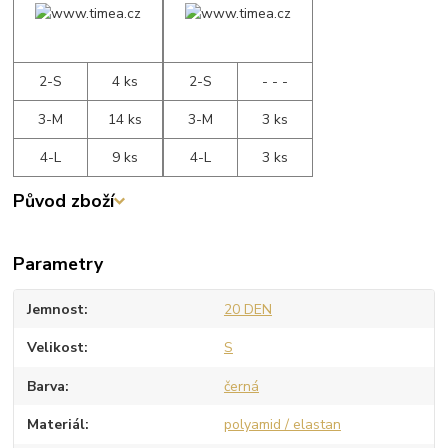
2-S
4 ks
2-S
- - -
3-M
14 ks
3-M
3 ks
4-L
9 ks
4-L
3 ks
Původ zboží
Parametry
Jemnost
20 DEN
Velikost
S
Barva
černá
Materiál
polyamid / elastan