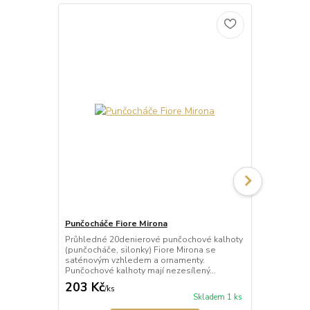
Punčocháče Fiore Mirona
Punčocháče 
Průhledné 20denierové punčochové kalhoty
Průhledné 2
(punčocháče, silonky) Fiore Mirona se
(punčocháče,
saténovým vzhledem a ornamenty.
saténovým v
Punčochové kalhoty mají nezesílený...
Punčochové k
203 Kč
203 Kč
/
ks
/
ks
Skladem 1 ks