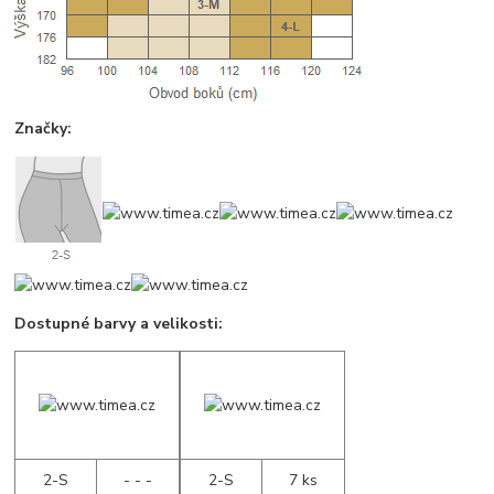
Značky:
Dostupné barvy a velikosti:
2-S
- - -
2-S
7 ks