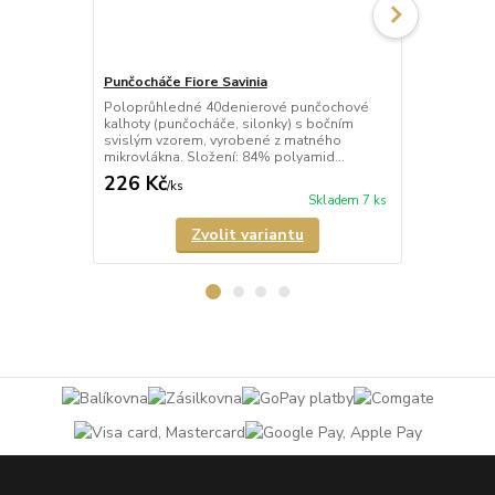
Punčocháče Fiore Savinia
Punčocháče 
Poloprůhledné 40denierové punčochové
Průhledné 2
kalhoty (punčocháče, silonky) s bočním
(punčocháče,
svislým vzorem, vyrobené z matného
barva vzoru 
mikrovlákna. Složení: 84% polyamid...
punčochových
226 Kč
193 Kč
/
ks
/
ks
Skladem 7 ks
Zvolit variantu