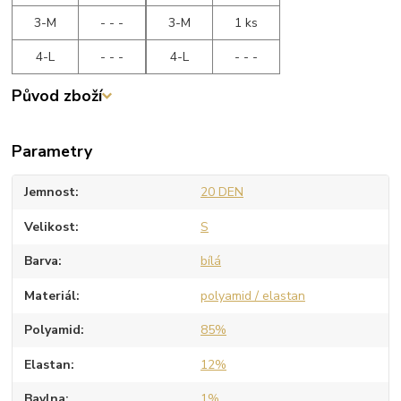
3-M
- - -
3-M
1 ks
4-L
- - -
4-L
- - -
Původ zboží
Parametry
Jemnost
20 DEN
Velikost
S
Barva
bílá
Materiál
polyamid / elastan
Polyamid
85%
Elastan
12%
Bavlna
1%