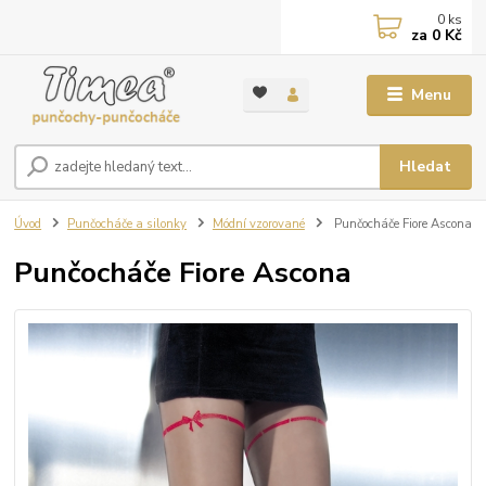
0
ks
za
0 Kč
Menu
Hledat
Úvod
Punčocháče a silonky
Módní vzorované
Punčocháče Fiore Ascona
Punčocháče Fiore Ascona