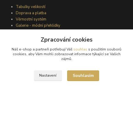
Tabulky velikostí
Doprava a platba
Věrnostní systém
Galerie - módní přehlídky
Zpracování cookies
Podmínky užití webového rozhraní
Náš e-shop a partneři potřebují Váš
souhlas
s použitím souborů
Obchodní podmínky
cookies, aby Vám mohli zobrazovat informace týkající se Vašich
Ochrana osobních údajů
zájmů.
Kontakty
Souhlasím
Nastavení
Podmínky vrácení zboží
Reklamační řád
®
© Copyright 2010 – 2026
Timea
Vytvořeno na
Eshop-rychle.cz