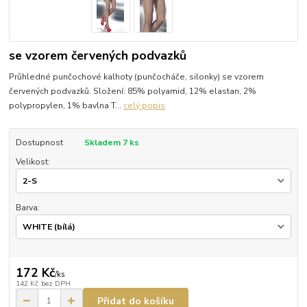
se vzorem červených podvazků
Průhledné punčochové kalhoty (punčocháče, silonky) se vzorem
červených podvazků. Složení: 85% polyamid, 12% elastan, 2%
polypropylen, 1% bavlna T...
celý popis
Dostupnost
Skladem 7 ks
Velikost:
Barva:
172 Kč
/
ks
142 Kč
bez DPH
Přidat do košíku