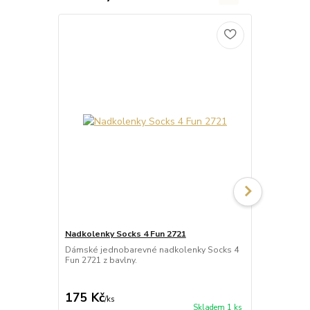
Nadkolenky Socks 4 Fun 2721
Nadkolenky 
Dámské jednobarevné nadkolenky Socks 4
Dámské jedn
Fun 2721 z bavlny.
Fun 2728 s 
akrylu s pří
175 Kč
246 Kč
/
ks
/
ks
Skladem 1 ks