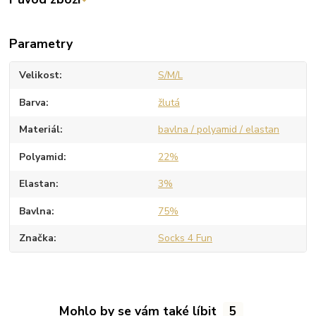
Parametry
Velikost
S/M/L
Barva
žlutá
Materiál
bavlna / polyamid / elastan
Polyamid
22%
Elastan
3%
Bavlna
75%
Značka
Socks 4 Fun
Mohlo by se vám také líbit
5