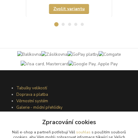
Zvolit variantu
Tabulky velikostí
Doprava a platba
Věrnostní systém
Galerie - módní přehlídky
Zpracování cookies
Podmínky užití webového rozhraní
Náš e-shop a partneři potřebují Váš
souhlas
s použitím souborů
Obchodní podmínky
cookies, aby Vám mohli zobrazovat informace týkající se Vašich