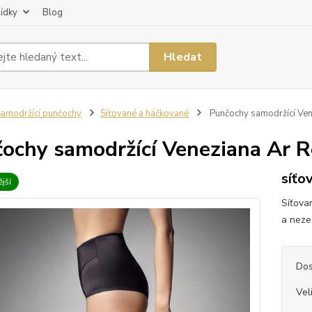
lídky
Blog
Hledat
amodržící punčochy
Síťované a háčkované
Punčochy samodržící Ven
ochy samodržící Veneziana Ar R
síťo
jší
Síťova
a neze
Dos
Vel