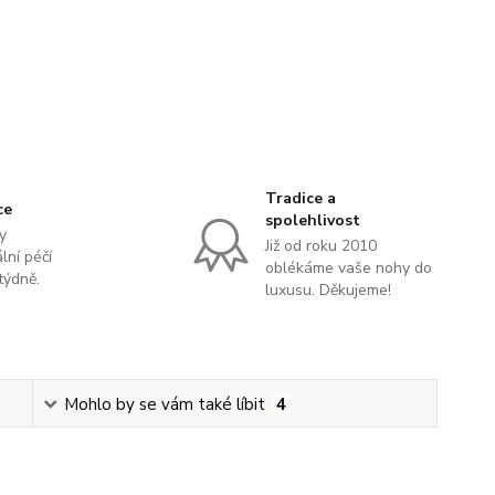
Tradice a
ce
spolehlivost
y
Již od roku 2010
lní péčí
oblékáme vaše nohy do
týdně.
luxusu. Děkujeme!
Mohlo by se vám také líbit
4