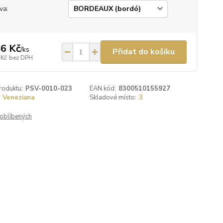
va:
6 Kč
/
ks
Přidat do košíku
 Kč
bez DPH
roduktu:
PSV-0010-023
EAN kód:
8300510155927
Veneziana
Skladové místo:
3
oblíbených