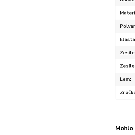
Materi
Polya
Elast
Zesíle
Zesíle
Lem
Značk
Mohlo 