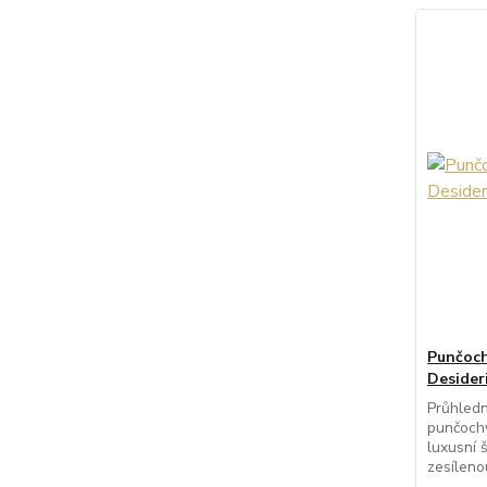
Punčoch
Desider
Průhledn
punčochy
luxusní 
zesíleno