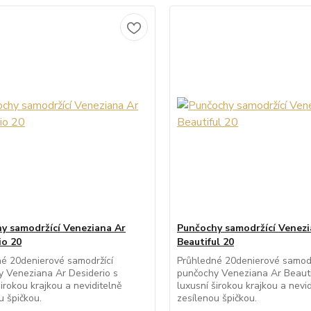
y samodržící Veneziana Ar
Punčochy samodržící Venezi
io 20
Beautiful 20
é 20denierové samodržící
Průhledné 20denierové samodr
 Veneziana Ar Desiderio s
punčochy Veneziana Ar Beauti
širokou krajkou a neviditelně
luxusní širokou krajkou a nevid
u špičkou.
zesílenou špičkou.