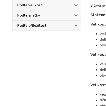
Podle velikosti
Síťované
Složení:
Podle značky
Velikost
Podle příležitosti
vel
dél
obv
Velikost
vel
dél
obv
Velikost
vel
dél
obv