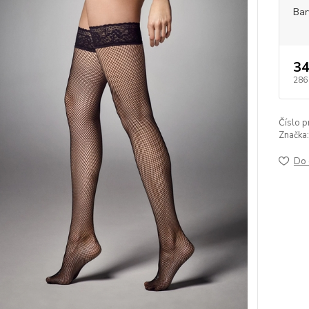
Bar
34
286
Číslo p
Značka:
Do 