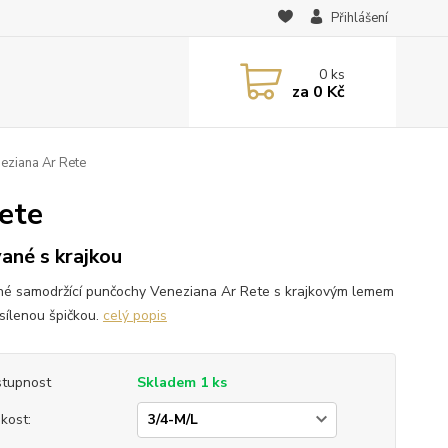
Přihlášení
0
ks
za
0 Kč
eziana Ar Rete
ete
vané s krajkou
né samodržící punčochy Veneziana Ar Rete s krajkovým lemem
sílenou špičkou.
celý popis
tupnost
Skladem 1 ks
ikost: