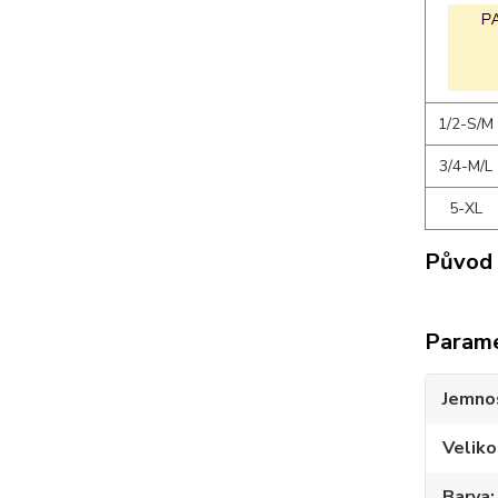
1/2-S/M
3/4-M/L
5-XL
Původ 
Param
Jemno
Veliko
Barva