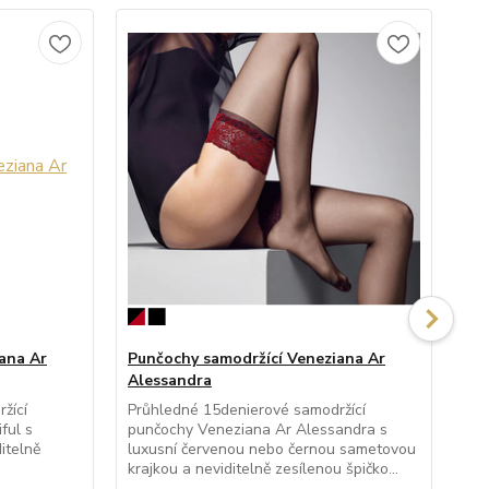
ana Ar
Punčochy samodržící Veneziana Ar
Pu
Alessandra
Fi
žící
Průhledné 15denierové samodržící
Nep
ful s
punčochy Veneziana Ar Alessandra s
pun
itelně
luxusní červenou nebo černou sametovou
mat
krajkou a neviditelně zesílenou špičko...
Sam