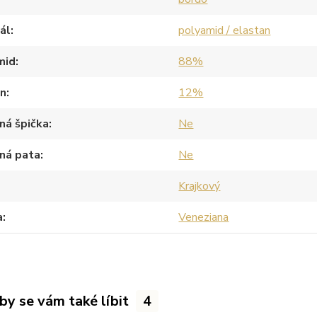
ál
polyamid / elastan
mid
88%
an
12%
ná špička
Ne
ná pata
Ne
Krajkový
a
Veneziana
by se vám také líbit
4