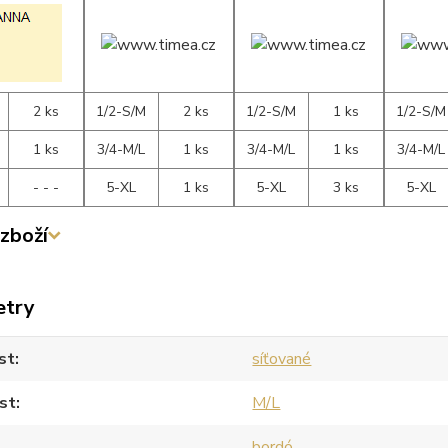
2 ks
1/2-S/M
2 ks
1/2-S/M
1 ks
1/2-S/M
1 ks
3/4-M/L
1 ks
3/4-M/L
1 ks
3/4-M/L
- - -
5-XL
1 ks
5-XL
3 ks
5-XL
zboží
etry
st
síťované
st
M/L
bordó