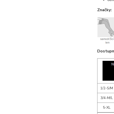
Značky:
Dostupné
1/2-S/M
3/4-M/L
5-XL