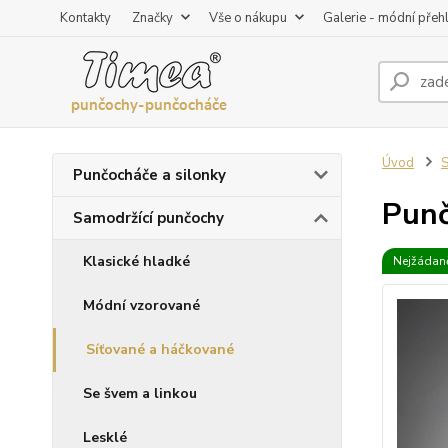
Kontakty
Značky
Vše o nákupu
Galerie - módní přeh
Úvod
S
Punčocháče a silonky
Punč
Samodržící punčochy
Klasické hladké
Nejžádaně
Módní vzorované
Síťované a háčkované
Se švem a linkou
Lesklé