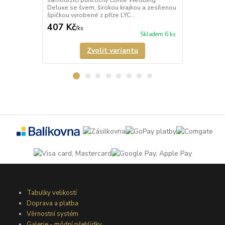
Deluxe se švem, širokou krajkou a zesílenou
podélným kv
špičkou vyrobené z příze LYC...
krajkou a zes
407 Kč
407 Kč
/
ks
/
ks
Skladem 6 ks
Zvolit variantu
Tabulky velikostí
Doprava a platba
Věrnostní systém
Galerie - módní přehlídky