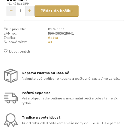
461 Kč
bez DPH
Přidat do košíku
Číslo produktu:
PSG-0006
EAN kód:
5904383025641
Značka:
Gatta
Skladové místo:
43
Do oblíbených
Doprava zdarma od 1500 Kč
Nakupte své oblíbené kousky a poštovné zaplatíme za vás.
Pečlivá expedice
Vaše objednávky balíme s maximální péčí a odesíláme 2x
týdně.
Tradice a spolehlivost
Již od roku 2010 oblékáme vaše nohy do luxusu. Děkujeme!