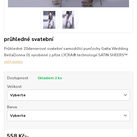
průhledné svatební
Průhledné 20denierové svatební samodržící punčochy Gatta Wedding
BellaDonna 01 vyrobené z příze LYCRA® technologií SATIN SHEERS™.
celý popis
Dostupnost
Skladem 2 ks
Velikost:
Barva:
558 Kč
/
ks