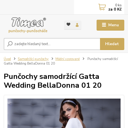
0
ks
za
0 Kč
Menu
Hledat
Úvod
Samodržící punčochy
Módní vzorované
Punčochy samodržící
Gatta Wedding BellaDonna 01 20
Punčochy samodržící Gatta
Wedding BellaDonna 01 20