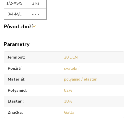
1/2-XS/S
2 ks
3/4-M/L
- - -
Původ zboží
Parametry
Jemnost
20 DEN
Použití
svatební
Materiál
polyamid / elastan
Polyamid
82%
Elastan
18%
Značka
Gatta