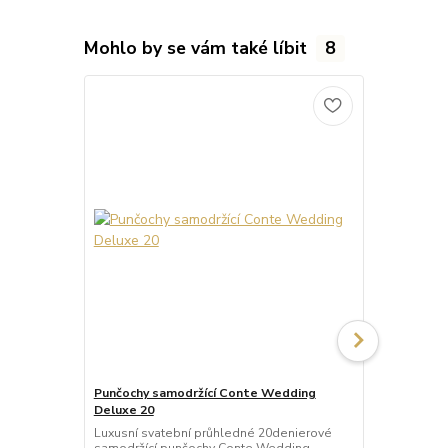
Mohlo by se vám také líbit
8
Punčochy samodržící Conte Wedding
Punčochy sa
Deluxe 20
20
Luxusní svatební průhledné 20denierové
Luxusní sva
samodržící punčochy Conte Wedding
samodržící 