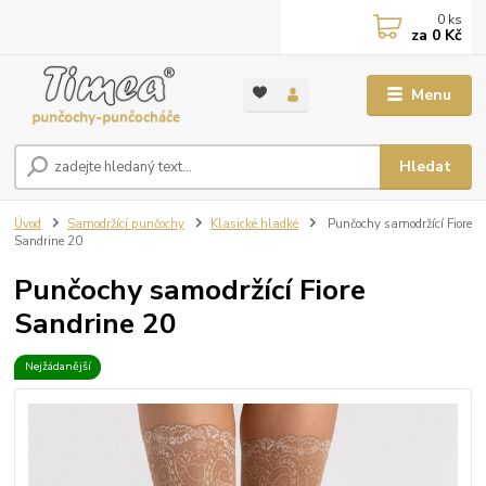
0
ks
za
0 Kč
Menu
Hledat
Úvod
Samodržící punčochy
Klasické hladké
Punčochy samodržící Fiore
Sandrine 20
Punčochy samodržící Fiore
Sandrine 20
Nejžádanější