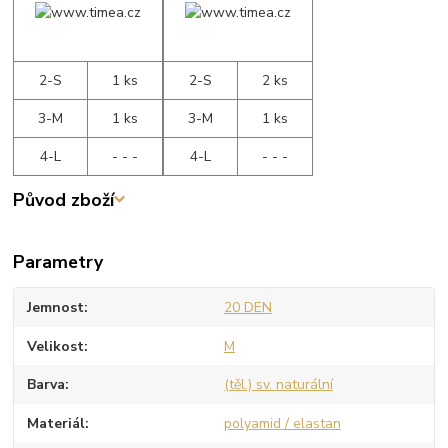
2-S
1 ks
2-S
2 ks
3-M
1 ks
3-M
1 ks
4-L
- - -
4-L
- - -
Původ zboží
Parametry
Jemnost
20 DEN
Velikost
M
Barva
(těl.) sv. naturální
Materiál
polyamid / elastan