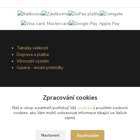
Tabulky velikostí
Doprava a platba
Věrnostní systém
Galerie - módní přehlídky
Podmínky užití webového rozhraní
Zpracování cookies
Obchodní podmínky
Ochrana osobních údajů
Náš e-shop a partneři potřebují Váš
souhlas
s použitím souborů
Kontakty
cookies, aby Vám mohli zobrazovat informace týkající se Vašich
zájmů.
Podmínky vrácení zboží
Souhlasím
Nastavení
Reklamační řád