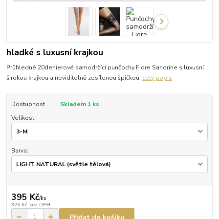
hladké s luxusní krajkou
Průhledné 20denierové samodržící punčochy Fiore Sandrine s luxusní
širokou krajkou a neviditelně zesílenou špičkou.
celý popis
Dostupnost
Skladem 1 ks
Velikost:
Barva:
395 Kč
/
ks
326 Kč
bez DPH
Přidat do košíku