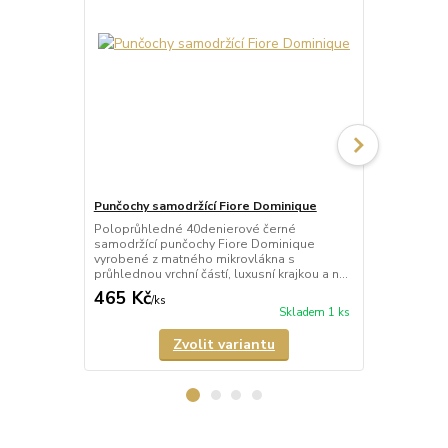
Punčochy samodržící Fiore Dominique
Punčochy sa
Poloprůhledné 40denierové černé
Průhledné 2
samodržící punčochy Fiore Dominique
tělové) samo
vyrobené z matného mikrovlákna s
Arabesque s 
průhlednou vrchní částí, luxusní krajkou a n...
a neviditeln
465 Kč
678 Kč
/
ks
/
ks
Skladem 1 ks
Zvolit variantu