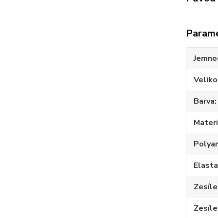
Param
Jemno
Veliko
Barva
Materi
Polya
Elast
Zesíle
Zesíle