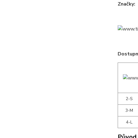
Značky:
Dostupné
2-S
3-M
4-L
Původ 