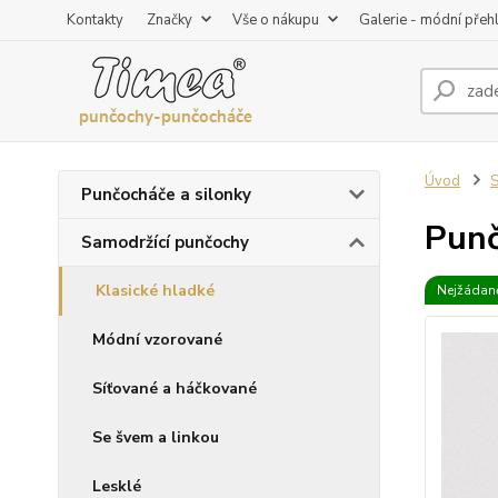
Kontakty
Značky
Vše o nákupu
Galerie - módní přeh
Úvod
S
Punčocháče a silonky
Punč
Samodržící punčochy
Klasické hladké
Nejžádaně
Módní vzorované
Síťované a háčkované
Se švem a linkou
Lesklé