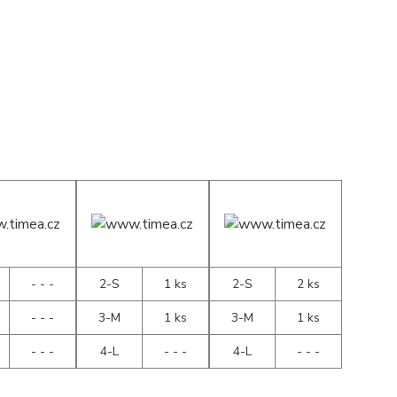
- - -
2-S
1 ks
2-S
2 ks
- - -
3-M
1 ks
3-M
1 ks
- - -
4-L
- - -
4-L
- - -