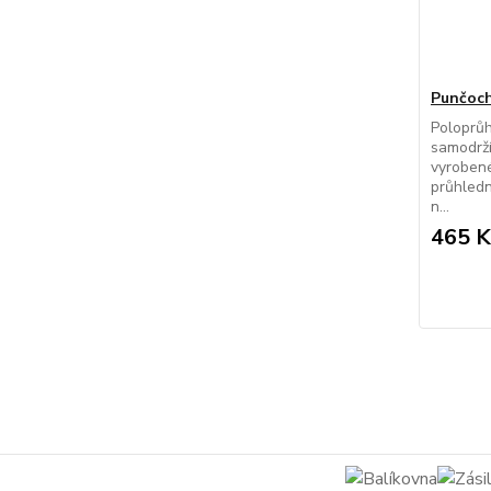
Punčoch
Poloprů
samodrží
vyroben
průhledn
n...
465 K