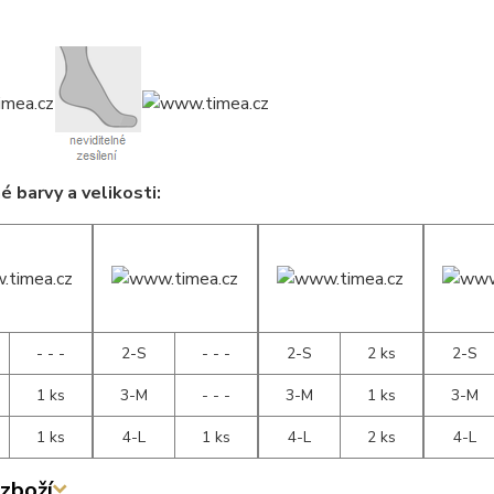
 barvy a velikosti:
- - -
2-S
- - -
2-S
2 ks
2-S
1 ks
3-M
- - -
3-M
1 ks
3-M
1 ks
4-L
1 ks
4-L
2 ks
4-L
zboží