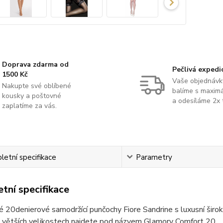
Doprava zdarma od
Pečlivá expedi
1500 Kč
Vaše objednávk
Nakupte své oblíbené
balíme s maximá
kousky a poštovné
a odesíláme 2x 
zaplatíme za vás.
etní specifikace
Parametry
tní specifikace
 20denierové samodržící punčochy Fiore Sandrine s luxusní širok
 větších velikostech najdete pod názvem Glamory Comfort 20.