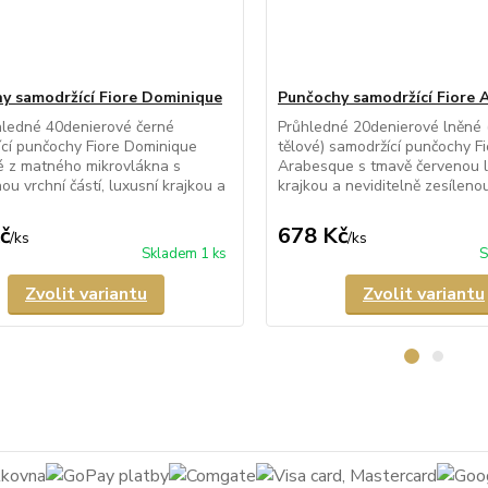
y samodržící Fiore Dominique
Punčochy samodržící Fiore 
hledné 40denierové černé
Průhledné 20denierové lněné 
cí punčochy Fiore Dominique
tělové) samodržící punčochy Fi
é z matného mikrovlákna s
Arabesque s tmavě červenou l
ou vrchní částí, luxusní krajkou a
krajkou a neviditelně zesíleno
č
678 Kč
/
ks
/
ks
Skladem 1 ks
S
Zvolit variantu
Zvolit variantu