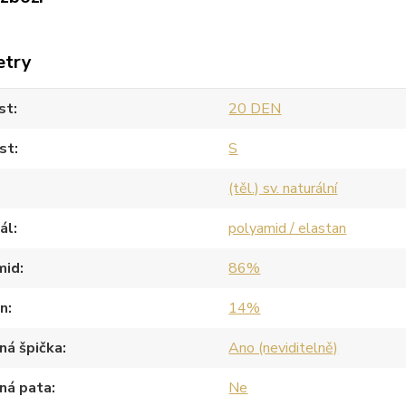
etry
st
20 DEN
st
S
(těl.) sv. naturální
ál
polyamid / elastan
mid
86%
an
14%
ná špička
Ano (neviditelně)
ná pata
Ne