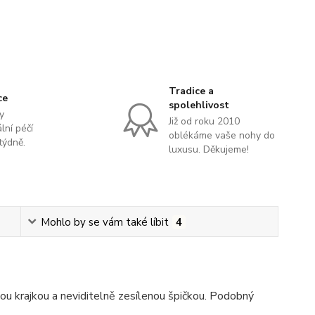
Tradice a
ce
spolehlivost
y
Již od roku 2010
lní péčí
oblékáme vaše nohy do
týdně.
luxusu. Děkujeme!
Mohlo by se vám také líbit
4
ou krajkou a neviditelně zesílenou špičkou. Podobný