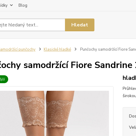
lídky
Blog
Hledat
amodržící punčochy
Klasické hladké
Punčochy samodržící Fiore San
ochy samodržící Fiore Sandrine
hlad
jší
Průhle
široko
Dos
Vel