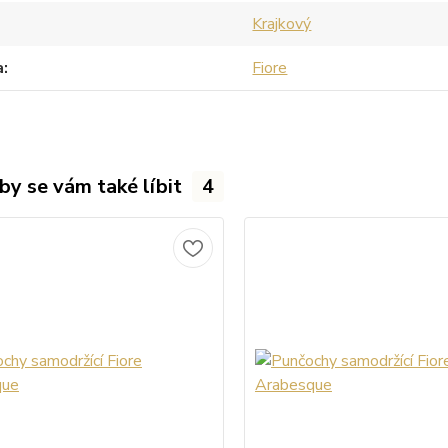
Krajkový
a
Fiore
by se vám také líbit
4