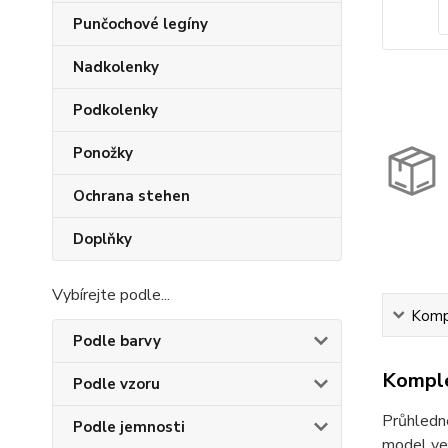
Punčochové legíny
Nadkolenky
Podkolenky
Ponožky
Ochrana stehen
Doplňky
Vybírejte podle...
Kompl
Podle barvy
Komple
Podle vzoru
Průhledné
Podle jemnosti
model ve