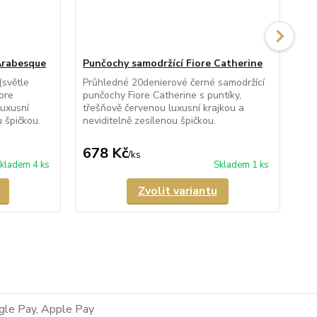
Arabesque
Punčochy samodržící Fiore Catherine
Pu
(světle
Průhledné 20denierové černé samodržící
Pol
ore
punčochy Fiore Catherine s puntíky,
pun
uxusní
třešňově červenou luxusní krajkou a
mel
u špičkou.
neviditelně zesílenou špičkou.
a l
678 Kč
4
/
ks
kladem 4 ks
Skladem 1 ks
Zvolit variantu