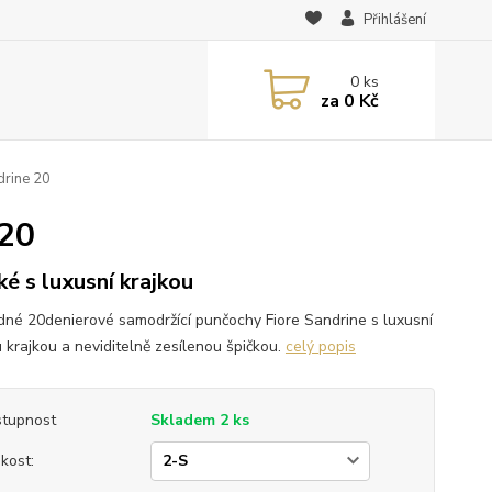
Přihlášení
0
ks
za
0 Kč
drine 20
 20
ké s luxusní krajkou
dné 20denierové samodržící punčochy Fiore Sandrine s luxusní
u krajkou a neviditelně zesílenou špičkou.
celý popis
tupnost
Skladem 2 ks
ikost: