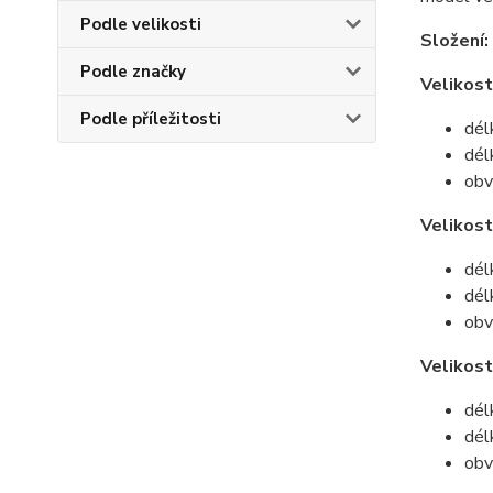
Podle velikosti
Složení:
Podle značky
Velikost
Podle příležitosti
dél
dél
obv
Velikos
dél
dél
obv
Velikost
dél
dél
obv