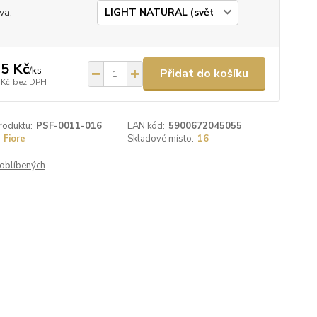
va:
5 Kč
/
ks
Přidat do košíku
 Kč
bez DPH
roduktu:
PSF-0011-016
EAN kód:
5900672045055
Fiore
Skladové místo:
16
oblíbených