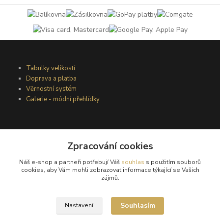
Tabulky velikostí
Doprava a platba
Věrnostní systém
Galerie - módní přehlídky
Podmínky užití webového rozhraní
Zpracování cookies
Obchodní podmínky
Ochrana osobních údajů
Náš e-shop a partneři potřebují Váš
souhlas
s použitím souborů
Kontakty
cookies, aby Vám mohli zobrazovat informace týkající se Vašich
zájmů.
Podmínky vrácení zboží
Souhlasím
Nastavení
Reklamační řád