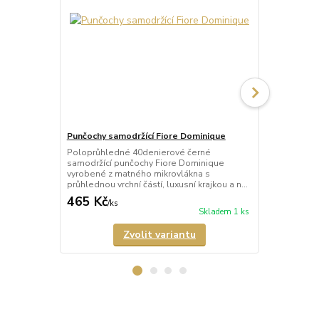
Punčochy samodržící Fiore Dominique
Punčochy sa
Poloprůhledné 40denierové černé
Průhledné 2
samodržící punčochy Fiore Dominique
tělové) samo
vyrobené z matného mikrovlákna s
Arabesque s 
průhlednou vrchní částí, luxusní krajkou a n...
a neviditeln
465 Kč
678 Kč
/
ks
/
ks
Skladem 1 ks
Zvolit variantu