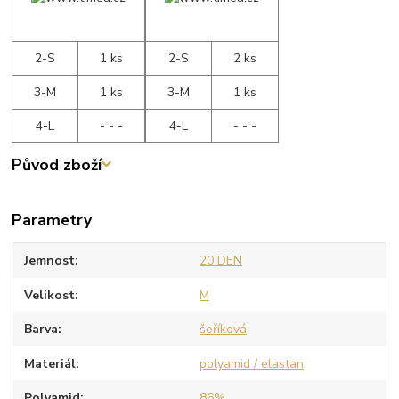
2-S
1 ks
2-S
2 ks
3-M
1 ks
3-M
1 ks
4-L
- - -
4-L
- - -
Původ zboží
Parametry
Jemnost
20 DEN
Velikost
M
Barva
šeříková
Materiál
polyamid / elastan
Polyamid
86%