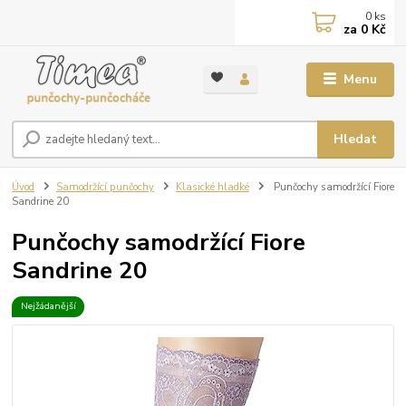
0
ks
za
0 Kč
Menu
Hledat
Úvod
Samodržící punčochy
Klasické hladké
Punčochy samodržící Fiore
Sandrine 20
Punčochy samodržící Fiore
Sandrine 20
Nejžádanější