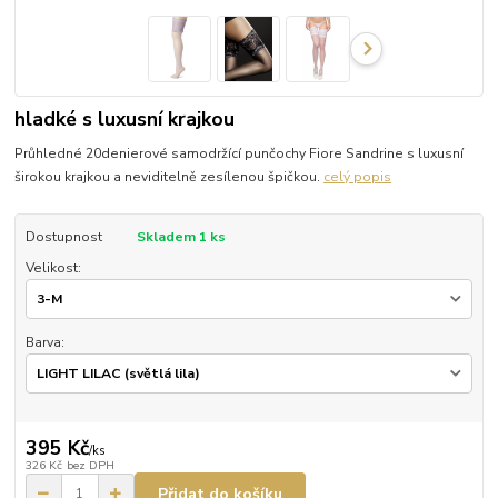
hladké s luxusní krajkou
Průhledné 20denierové samodržící punčochy Fiore Sandrine s luxusní
širokou krajkou a neviditelně zesílenou špičkou.
celý popis
Dostupnost
Skladem 1 ks
Velikost:
Barva:
395 Kč
/
ks
326 Kč
bez DPH
Přidat do košíku