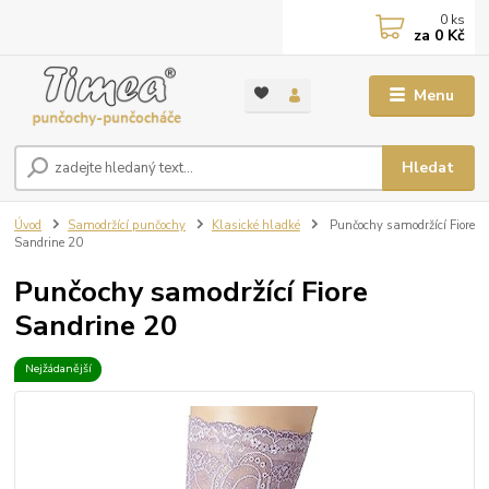
0
ks
za
0 Kč
Menu
Hledat
Úvod
Samodržící punčochy
Klasické hladké
Punčochy samodržící Fiore
Sandrine 20
Punčochy samodržící Fiore
Sandrine 20
Nejžádanější