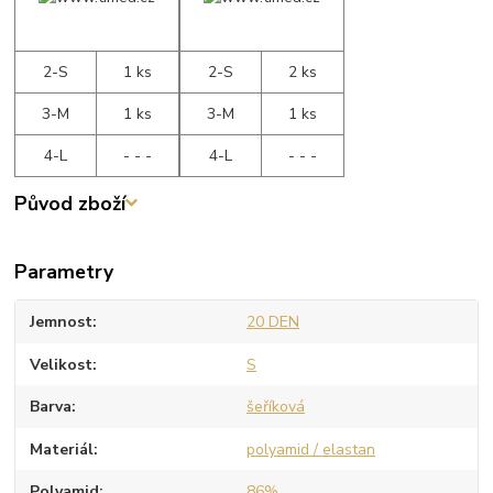
2-S
1 ks
2-S
2 ks
3-M
1 ks
3-M
1 ks
4-L
- - -
4-L
- - -
Původ zboží
Parametry
Jemnost
20 DEN
Velikost
S
Barva
šeříková
Materiál
polyamid / elastan
Polyamid
86%