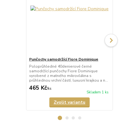
Punčochy samodržící Fiore Dominique
Punčochy sa
Poloprůhledné 40denierové černé
Průhledné 2
samodržící punčochy Fiore Dominique
tělové) samo
vyrobené z matného mikrovlákna s
Arabesque s 
průhlednou vrchní částí, luxusní krajkou a n...
a neviditeln
465 Kč
678 Kč
/
ks
/
ks
Skladem 1 ks
Zvolit variantu