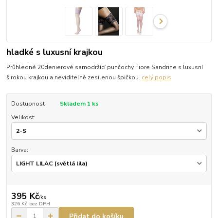
hladké s luxusní krajkou
Průhledné 20denierové samodržící punčochy Fiore Sandrine s luxusní
širokou krajkou a neviditelně zesílenou špičkou.
celý popis
Dostupnost
Skladem 1 ks
Velikost:
Barva:
395 Kč
/
ks
326 Kč
bez DPH
Přidat do košíku