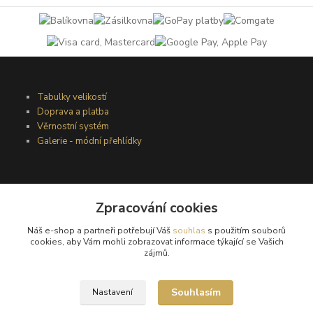
Tabulky velikostí
Doprava a platba
Věrnostní systém
Galerie - módní přehlídky
Podmínky užití webového rozhraní
Zpracování cookies
Obchodní podmínky
Ochrana osobních údajů
Náš e-shop a partneři potřebují Váš
souhlas
s použitím souborů
Kontakty
cookies, aby Vám mohli zobrazovat informace týkající se Vašich
zájmů.
Podmínky vrácení zboží
Souhlasím
Nastavení
Reklamační řád