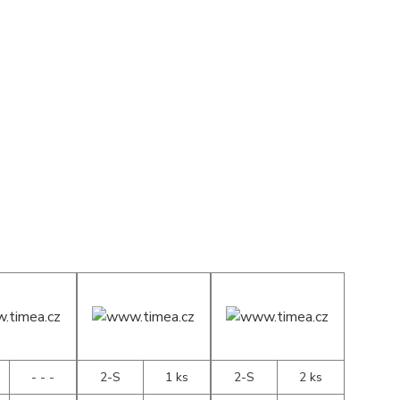
- - -
2-S
1 ks
2-S
2 ks