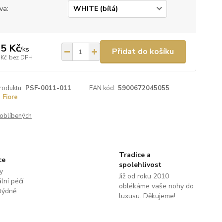
va:
5 Kč
/
ks
Přidat do košíku
 Kč
bez DPH
roduktu:
PSF-0011-011
EAN kód:
5900672045055
Fiore
oblíbených
Tradice a
ce
spolehlivost
y
Již od roku 2010
lní péčí
oblékáme vaše nohy do
týdně.
luxusu. Děkujeme!