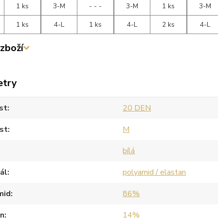
1 ks
3-M
- - -
3-M
1 ks
3-M
1 ks
4-L
1 ks
4-L
2 ks
4-L
zboží
etry
st
20 DEN
st
M
bílá
ál
polyamid / elastan
mid
86%
an
14%