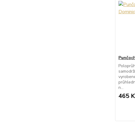
Punčoch
Poloprů
samodrží
vyroben
průhledn
n...
465 K