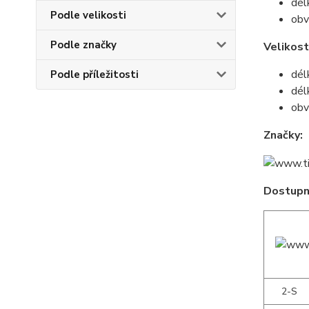
dél
Podle velikosti
obv
Podle značky
Velikost
dél
Podle příležitosti
dél
obv
Značky:
Dostupné
2-S