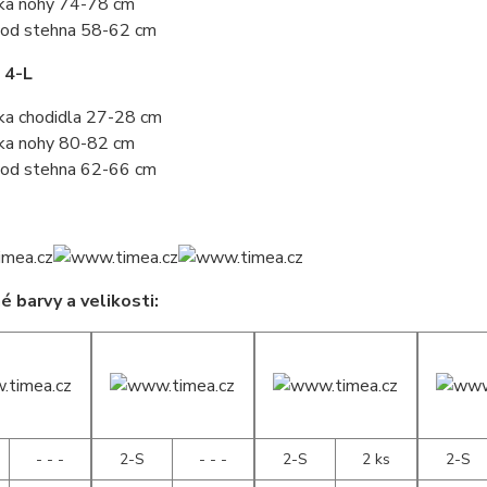
ka nohy 74-78 cm
od stehna 58-62 cm
 4-L
ka chodidla 27-28 cm
ka nohy 80-82 cm
od stehna 62-66 cm
 barvy a velikosti:
- - -
2-S
- - -
2-S
2 ks
2-S