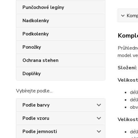
Punčochové legíny
Kompl
Nadkolenky
Podkolenky
Komple
Ponožky
Průhledné
model ve
Ochrana stehen
Složení:
Doplňky
Velikost
Vybírejte podle...
dél
dél
Podle barvy
obv
Podle vzoru
Velikos
Podle jemnosti
dél