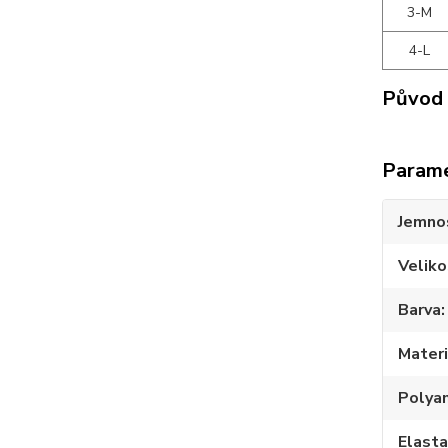
3-M
4-L
Původ 
Param
Jemno
Veliko
Barva
Materi
Polya
Elast