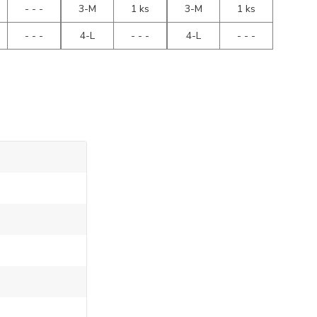
- - -
3-M
1 ks
3-M
1 ks
- - -
4-L
- - -
4-L
- - -