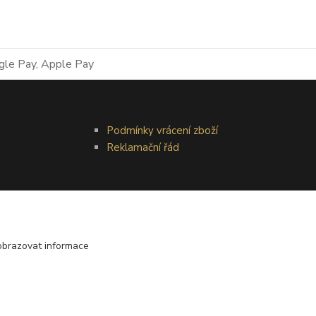
Podmínky vrácení zboží
Reklamační řád
obrazovat informace
Vytvořeno na
Eshop-rychle.cz