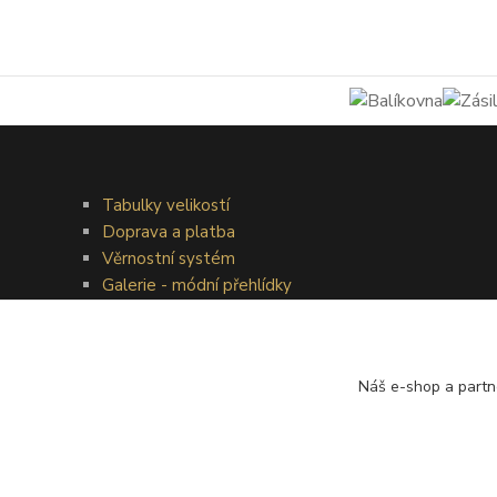
Tabulky velikostí
Doprava a platba
Věrnostní systém
Galerie - módní přehlídky
Náš e-shop a partn
®
© Copyright 2010 – 2026
Timea