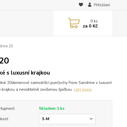
Přihlášení
0
ks
za
0 Kč
drine 20
 20
ké s luxusní krajkou
dné 20denierové samodržící punčochy Fiore Sandrine s luxusní
u krajkou a neviditelně zesílenou špičkou.
celý popis
tupnost
Skladem 1 ks
ikost: