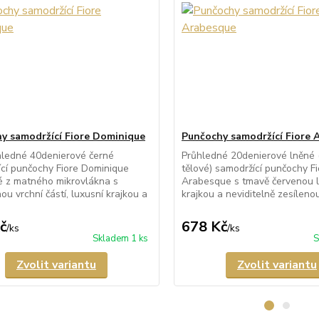
y samodržící Fiore Dominique
Punčochy samodržící Fiore 
hledné 40denierové černé
Průhledné 20denierové lněné 
cí punčochy Fiore Dominique
tělové) samodržící punčochy Fi
é z matného mikrovlákna s
Arabesque s tmavě červenou l
ou vrchní částí, luxusní krajkou a
krajkou a neviditelně zesíleno
č
678 Kč
/
ks
/
ks
Skladem 1 ks
S
Zvolit variantu
Zvolit variantu