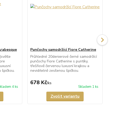
Arabesque
Punčochy samodržící Fiore Catherine
Pu
(světle
Průhledné 20denierové černé samodržící
Pol
ore
punčochy Fiore Catherine s puntíky,
pun
uxusní
třešňově červenou luxusní krajkou a
mel
u špičkou.
neviditelně zesílenou špičkou.
a l
678 Kč
4
/
ks
kladem 4 ks
Skladem 1 ks
Zvolit variantu