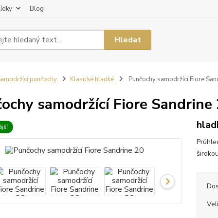
lídky
Blog
Hledat
amodržící punčochy
Klasické hladké
Punčochy samodržící Fiore San
ochy samodržící Fiore Sandrine
hlad
jší
Průhle
široko
Dos
Vel