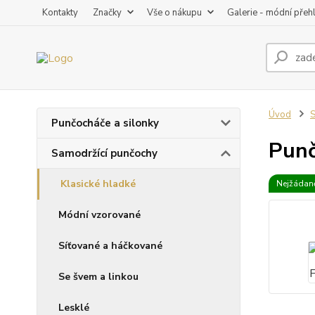
Kontakty
Značky
Vše o nákupu
Galerie - módní přeh
Úvod
S
Punčocháče a silonky
Punč
Samodržící punčochy
Klasické hladké
Nejžádaně
Módní vzorované
Síťované a háčkované
Se švem a linkou
Lesklé