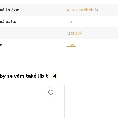
ná špička
Ano (neviditelně)
ná pata
Ne
Krajkový
a
Fiore
by se vám také líbit
4