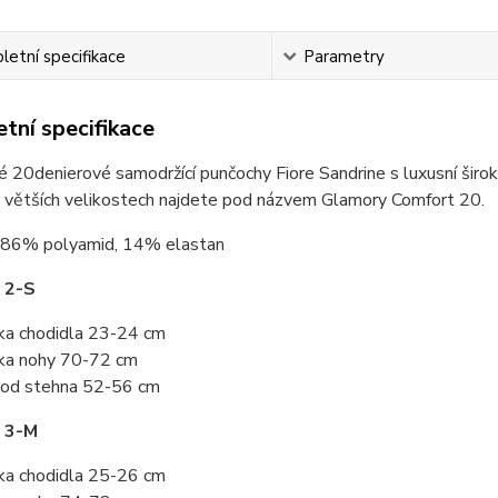
etní specifikace
Parametry
tní specifikace
 20denierové samodržící punčochy Fiore Sandrine s luxusní širok
 větších velikostech najdete pod názvem Glamory Comfort 20.
86% polyamid, 14% elastan
 2-S
ka chodidla 23-24 cm
ka nohy 70-72 cm
od stehna 52-56 cm
t 3-M
ka chodidla 25-26 cm