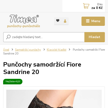
0
ks
za
0 Kč
Menu
Hledat
Úvod
Samodržící punčochy
Klasické hladké
Punčochy samodržící Fiore
Sandrine 20
Punčochy samodržící Fiore
Sandrine 20
Nejžádanější