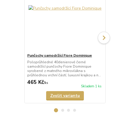
Punčochy samodržící Fiore Dominique
Punčochy sa
Poloprůhledné 40denierové černé
Průhledné 2
samodržící punčochy Fiore Dominique
tělové) samo
vyrobené z matného mikrovlákna s
Arabesque s 
průhlednou vrchní částí, luxusní krajkou a n...
a neviditeln
465 Kč
678 Kč
/
ks
/
ks
Skladem 1 ks
Zvolit variantu