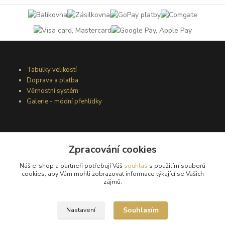
Tabulky velikostí
Doprava a platba
Věrnostní systém
Galerie - módní přehlídky
Podmínky užití webového rozhraní
Zpracování cookies
Obchodní podmínky
Ochrana osobních údajů
Náš e-shop a partneři potřebují Váš
souhlas
s použitím souborů
Kontakty
cookies, aby Vám mohli zobrazovat informace týkající se Vašich
zájmů.
Podmínky vrácení zboží
Souhlasím
Nastavení
Reklamační řád