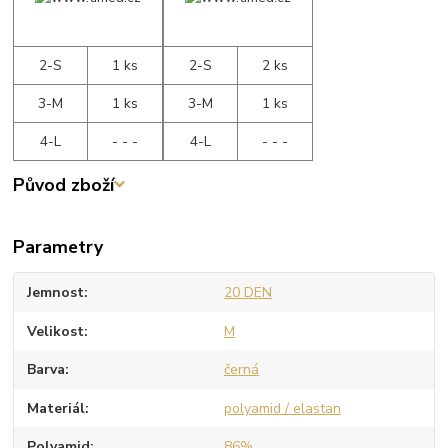
2-S
1 ks
2-S
2 ks
3-M
1 ks
3-M
1 ks
4-L
- - -
4-L
- - -
Původ zboží
Parametry
Jemnost
20 DEN
Velikost
M
Barva
černá
Materiál
polyamid / elastan
Polyamid
86%