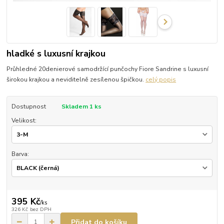
hladké s luxusní krajkou
Průhledné 20denierové samodržící punčochy Fiore Sandrine s luxusní
širokou krajkou a neviditelně zesílenou špičkou.
celý popis
Dostupnost
Skladem 1 ks
Velikost:
Barva:
395 Kč
/
ks
326 Kč
bez DPH
Přidat do košíku