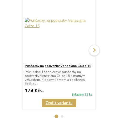
Punčochy na podvazky Veneziana Calze 15
Punčochy na
Mary
Průhledné 15denierové punčochy na
podvazky Veneziana Calze 15 s matným
Průhledné 1
vzhledem, hladkým lemem a zesílenou
podvazky Ven
špičkou.
zesílenou šp
174 Kč
279 Kč
/
ks
/
ks
Skladem 32 ks
Zvolit variantu