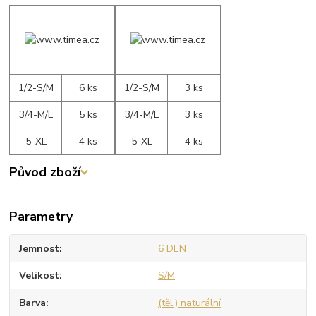
1/2-S/M
6 ks
1/2-S/M
3 ks
3/4-M/L
5 ks
3/4-M/L
3 ks
5-XL
4 ks
5-XL
4 ks
Původ zboží
Parametry
Jemnost
6 DEN
Velikost
S/M
Barva
(těl.) naturální