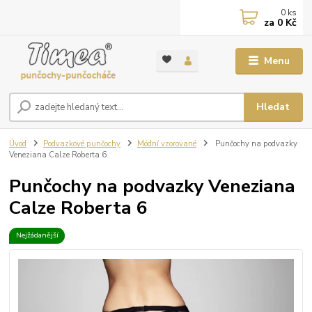
0
ks
za
0 Kč
Menu
Hledat
Úvod
Podvazkové punčochy
Módní vzorované
Punčochy na podvazky
Veneziana Calze Roberta 6
Punčochy na podvazky Veneziana
Calze Roberta 6
Nejžádanější