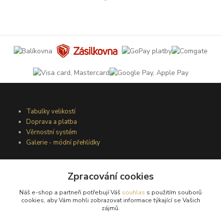
Tabulky velikostí
Doprava a platba
Věrnostní systém
Galerie - módní přehlídky
Zpracování cookies
Podmínky užití webového rozhraní
Obchodní podmínky
Náš e-shop a partneři potřebují Váš
souhlas
s použitím souborů
Ochrana osobních údajů
cookies, aby Vám mohli zobrazovat informace týkající se Vašich
Kontakty
zájmů.