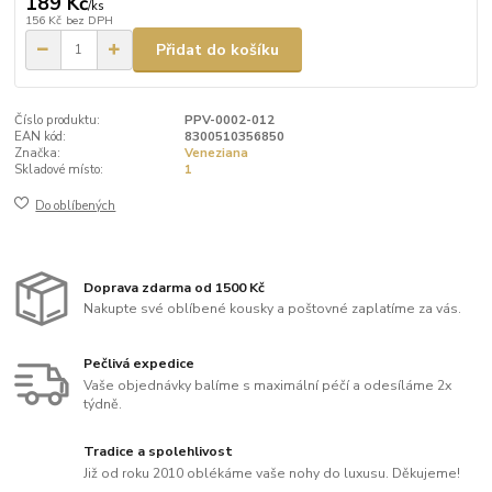
189 Kč
/
ks
156 Kč
bez DPH
Přidat do košíku
Číslo produktu:
PPV-0002-012
EAN kód:
8300510356850
Značka:
Veneziana
Skladové místo:
1
Do oblíbených
Doprava zdarma od 1500 Kč
Nakupte své oblíbené kousky a poštovné zaplatíme za vás.
Pečlivá expedice
Vaše objednávky balíme s maximální péčí a odesíláme 2x
týdně.
Tradice a spolehlivost
Již od roku 2010 oblékáme vaše nohy do luxusu. Děkujeme!