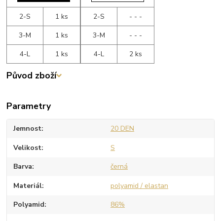
2-S
1 ks
2-S
- - -
3-M
1 ks
3-M
- - -
4-L
1 ks
4-L
2 ks
Původ zboží
Parametry
Jemnost
20 DEN
Velikost
S
Barva
černá
Materiál
polyamid / elastan
Polyamid
86%