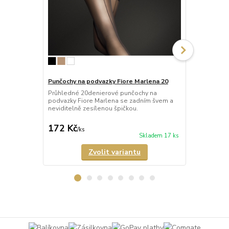
Punčochy na podvazky Fiore Marlena 20
Punčochy na
Průhledné 20denierové punčochy na
Průhledné 2
podvazky Fiore Marlena se zadním švem a
podvazky Fi
neviditelně zesílenou špičkou.
lemem a nevi
172 Kč
182 Kč
/
ks
/
ks
Skladem 17 ks
Zvolit variantu