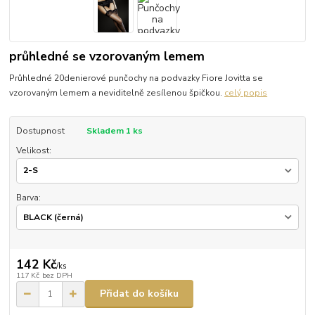
průhledné se vzorovaným lemem
Průhledné 20denierové punčochy na podvazky Fiore Jovitta se
vzorovaným lemem a neviditelně zesílenou špičkou.
celý popis
Dostupnost
Skladem 1 ks
Velikost:
Barva:
142 Kč
/
ks
117 Kč
bez DPH
Přidat do košíku