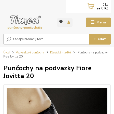
0
ks
za
0 Kč
Menu
Hledat
Úvod
Podvazkové punčochy
Klasické hladké
Punčochy na podvazky
Fiore Jovitta 20
Punčochy na podvazky Fiore
Jovitta 20