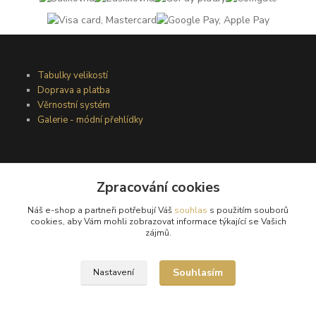
Tabulky velikostí
Doprava a platba
Věrnostní systém
Galerie - módní přehlídky
Podmínky užití webového rozhraní
Zpracování cookies
Obchodní podmínky
Ochrana osobních údajů
Náš e-shop a partneři potřebují Váš
souhlas
s použitím souborů
Kontakty
cookies, aby Vám mohli zobrazovat informace týkající se Vašich
zájmů.
Podmínky vrácení zboží
Souhlasím
Nastavení
Reklamační řád