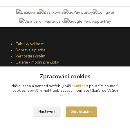
Tabulky velikostí
Doprava a platba
Věrnostní systém
Galerie - módní přehlídky
Zpracování cookies
Podmínky užití webového rozhraní
Náš e-shop a partneři potřebují Váš
souhlas
s použitím souborů
Obchodní podmínky
cookies, aby Vám mohli zobrazovat informace týkající se Vašich
Ochrana osobních údajů
zájmů.
Kontakty
Souhlasím
Nastavení
Podmínky vrácení zboží
Reklamační řád