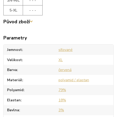
3/4-M/L
- - -
5-XL
- - -
Původ zboží
Parametry
Jemnost
síťované
Velikost
XL
Barva
červená
Materiál
polyamid / elastan
Polyamid
79%
Elastan
18%
Bavlna
3%