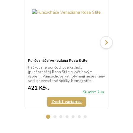
Punčocháče Veneziana Rosa Stile
Punčocháče 
Háčkované punčochové kalhoty
Háčkované p
(punčocháče) Rosa Stile s květinovým
(punčocháče)
vzorem. Punčochové kalhoty mají nezesílený
punčochy s 
sed a nezesílené špičky. Nemají stře...
mají nezesíle
421 Kč
389 Kč
/
ks
/
ks
Skladem 2 ks
Zvolit variantu