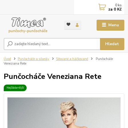
0
ks
za
0 Kč
Menu
Hledat
Úvod
Punčocháče a silonky
Síťované a háčkované
Punčocháče
Veneziana Rete
Punčocháče Veneziana Rete
Nejžádanější