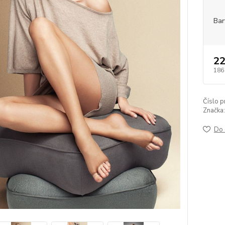
Bar
22
186
Číslo p
Značka:
Do 