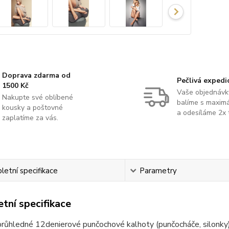
Doprava zdarma od
Pečlivá expedi
1500 Kč
Vaše objednávk
Nakupte své oblíbené
balíme s maximá
kousky a poštovné
a odesíláme 2x 
zaplatíme za vás.
etní specifikace
Parametry
tní specifikace
růhledné 12denierové punčochové kalhoty (punčocháče, silonky)