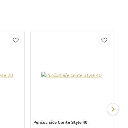
Punčocháče Conte Style 40
Pu