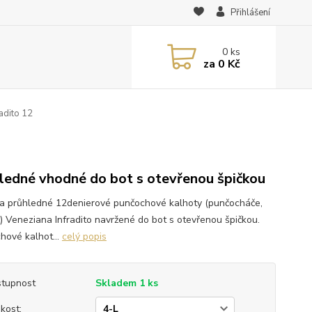
Přihlášení
0
ks
za
0 Kč
adito 12
ledné vhodné do bot s otevřenou špičkou
a průhledné 12denierové punčochové kalhoty (punčocháče,
y) Veneziana Infradito navržené do bot s otevřenou špičkou.
hové kalhot...
celý popis
tupnost
Skladem 1 ks
ikost: