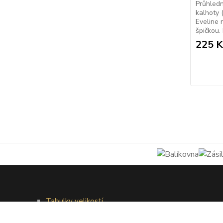
Průhled
kalhoty 
Eveline 
špičkou.
225 K
Tabulky velikostí
Doprava a platba