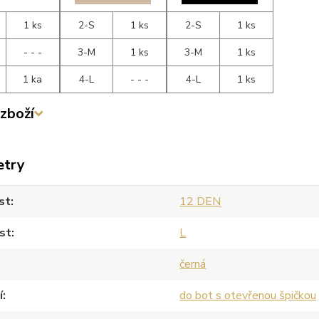
1 ks
2-S
1 ks
2-S
1 ks
- - -
3-M
1 ks
3-M
1 ks
1 ka
4-L
- - -
4-L
1 ks
zboží
etry
st
12 DEN
st
L
černá
í
do bot s otevřenou špičkou