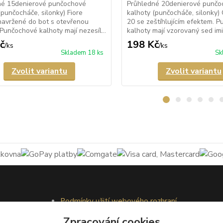
né 15denierové punčochové
Průhledné 20denierové punčo
(punčocháče, silonky) Fiore
kalhoty (punčocháče, silonky)
navržené do bot s otevřenou
20 se zeštíhlujícím efektem. 
 Punčochové kalhoty mají nezesíl...
kalhoty mají vzorovaný sed imi.
č
198 Kč
/
ks
/
ks
Skladem 18 ks
Sk
Zvolit variantu
Zvolit variantu
Podmínky užití webového rozhraní
Obchodní podmínky
Zpracování cookies