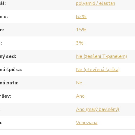
ál
polyamid / elastan
mid
82%
an
15%
a
3%
ný sed
Ne (zesílení T-panelem)
ná špička
Ne (otevřená špička)
ná pata
Ne
 šev
Ano
Ano (malý bavlněný)
a
Veneziana