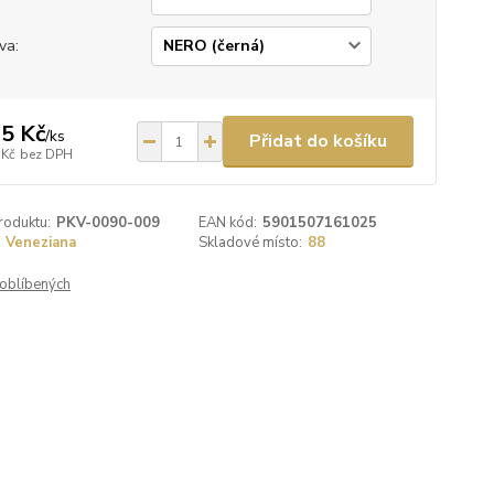
va:
5 Kč
/
ks
Přidat do košíku
 Kč
bez DPH
roduktu:
PKV-0090-009
EAN kód:
5901507161025
Veneziana
Skladové místo:
88
oblíbených