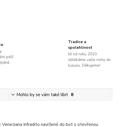
Tradice a
ce
spolehlivost
y
Již od roku 2010
lní péčí
oblékáme vaše nohy do
týdně.
luxusu. Děkujeme!
Mohlo by se vám také líbit
8
 Veneziana Infradito navržené do bot s otevřenou