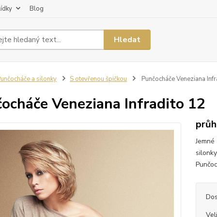
lídky
Blog
Hledat
unčocháče a silonky
S otevřenou špičkou
Punčocháče Veneziana Infr
ocháče Veneziana Infradito 12
průh
Jemné 
silonk
Punčoc
Dos
Vel