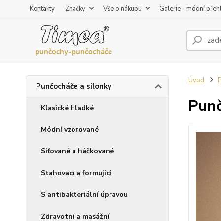
Kontakty
Značky
Vše o nákupu
Galerie - módní přeh
Úvod
P
Punčocháče a silonky
Punč
Klasické hladké
Módní vzorované
Síťované a háčkované
Stahovací a formující
S antibakteriální úpravou
Zdravotní a masážní