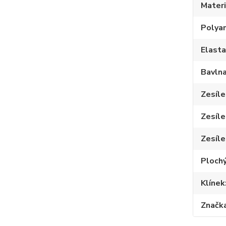
Materi
Polya
Elast
Bavln
Zesíle
Zesíle
Zesíle
Plochý
Klínek
Značk