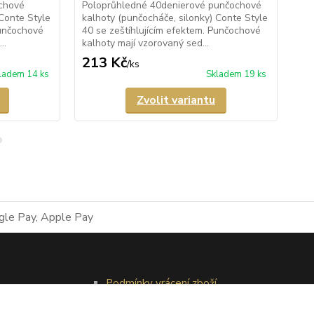
chové
Poloprůhledné 40denierové punčochové
Pr
 Conte Style
kalhoty (punčocháče, silonky) Conte Style
kal
Punčochové
40 se zeštíhlujícím efektem. Punčochové
20 
..
kalhoty mají vzorovaný sed...
maj
213 Kč
1
/
ks
ladem 14 ks
Skladem 19 ks
Zvolit variantu
Podmínky vrácení zboží
Reklamační řád