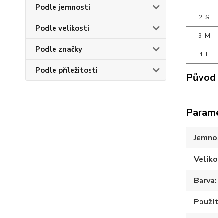
Podle jemnosti
2-S
Podle velikosti
3-M
Podle značky
4-L
Podle příležitosti
Původ 
Param
Jemno
Veliko
Barva
Použit