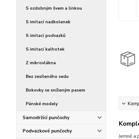
S ozdobným švem a linkou
S imitací nadkolenek
S imitací podvazků
S imitací kalhotek
Z mikrovlákna
Bez zesíleného sedu
Bokovky se sníženým pasem
Kompl
Pánské modely
Samodržící punčochy
Komple
Podvazkové punčochy
Jemné a p