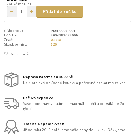
261 Kč
bez DPH
Přidat do košíku
Číslo produktu:
PKG-0001-001
EAN kód:
5904383025665
Značka:
Gatta
Skladové místo:
126
Do oblíbených
Doprava zdarma od 1500 Kč
Nakupte své oblíbené kousky a poštovné zaplatíme za vás.
Pečlivá expedice
Vaše objednávky balíme s maximální péčí a odesíláme 2x
týdně.
Tradice a spolehlivost
Již od roku 2010 oblékáme vaše nohy do luxusu. Děkujeme!