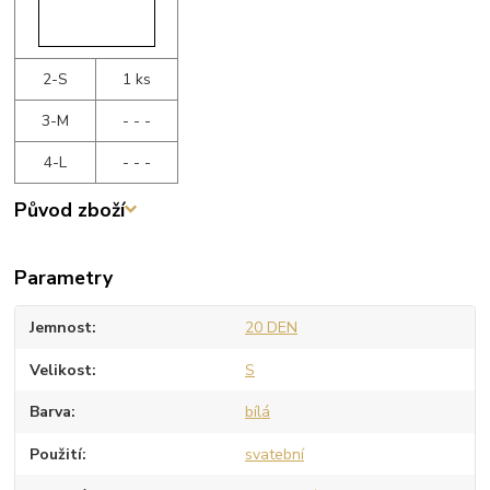
2-S
1 ks
3-M
- - -
4-L
- - -
Původ zboží
Parametry
Jemnost
20 DEN
Velikost
S
Barva
bílá
Použití
svatební