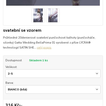
svatební se vzorem
Průhledné 20denierové svatební punčochové kalhoty (punčocháče,
silonky) Gatta Wedding BellaPrima 01 vyrobené z příze LYCRA®
technologií SATIN SHE...
celý popis
Dostupnost
Skladem 1 ks
Velikost:
Barva:
316 Kč
/
ks