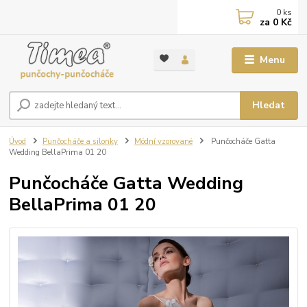
0
ks
za
0 Kč
Menu
Hledat
Úvod
Punčocháče a silonky
Módní vzorované
Punčocháče Gatta
Wedding BellaPrima 01 20
Punčocháče Gatta Wedding
BellaPrima 01 20