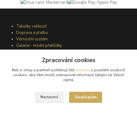
Tabulky velikostí
Doprava a platba
Věrnostní systém
Galerie - módní přehlídky
Zpracování cookies
Podmínky užití webového rozhraní
Náš e-shop a partneři potřebují Váš
souhlas
s použitím souborů
Obchodní podmínky
cookies, aby Vám mohli zobrazovat informace týkající se Vašich
Ochrana osobních údajů
zájmů.
Kontakty
Souhlasím
Nastavení
Podmínky vrácení zboží
Reklamační řád