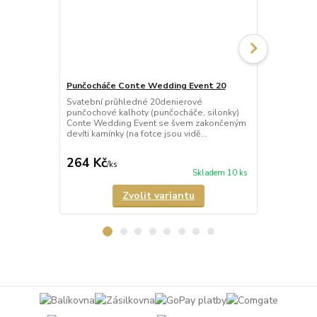
Punčocháče Conte Wedding Event 20
Punčocháče 
Svatební průhledné 20denierové
Svatební pr
punčochové kalhoty (punčocháče, silonky)
punčochové k
Conte Wedding Event se švem zakončeným
Conte Weddi
devíti kamínky (na fotce jsou vidě...
květinovým v
LYCRA®....
264 Kč
264 Kč
/
ks
/
ks
Skladem 10 ks
Zvolit variantu