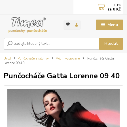
0
ks
za
0 Kč
Menu
Hledat
Úvod
Punčocháče a silonky
Módní vzorované
Punčocháče Gatta
Lorenne 09 40
Punčocháče Gatta Lorenne 09 40