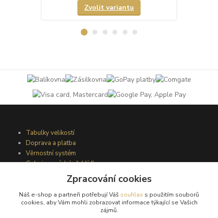
Zvolit variantu
Tabulky velikostí
Doprava a platba
Věrnostní systém
Galerie - módní přehlídky
Zpracování cookies
Náš e-shop a partneři potřebují Váš
souhlas
s použitím souborů
Podmínky užití webového rozhraní
cookies, aby Vám mohli zobrazovat informace týkající se Vašich
Obchodní podmínky
zájmů.