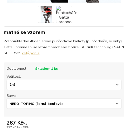
matné se vzorem
Poloprůhledné 40denierové punčochové kalhoty (punčocháče, silonky)
Gatta Lorenne 09 se vzorem vyrobené z příze LYCRA® technologií SATIN
SHEERS™.
celý popis
Dostupnost
Skladem 1 ks
Velikost:
Barva:
287 Kč
/
ks
237 Kč
bez DPH