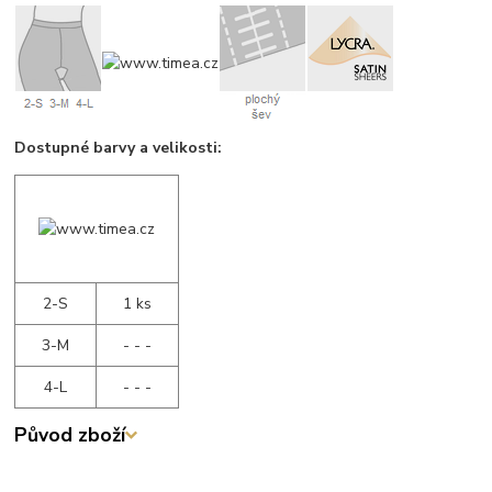
Dostupné barvy a velikosti:
2-S
1 ks
3-M
- - -
4-L
- - -
Původ zboží