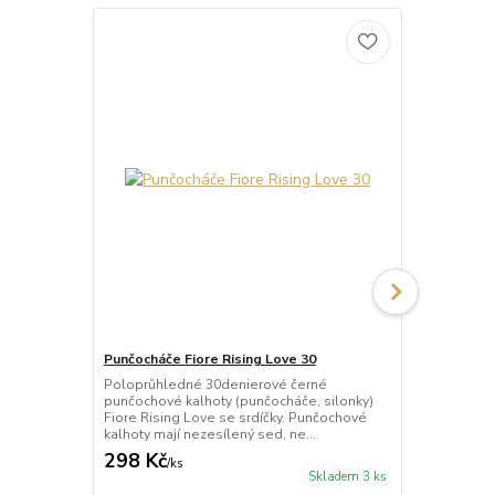
Punčocháče Fiore Rising Love 30
Punčocháče 
Poloprůhledné 30denierové černé
Průhledné 2
punčochové kalhoty (punčocháče, silonky)
kalhoty (pun
Fiore Rising Love se srdíčky. Punčochové
Shower se sr
kalhoty mají nezesílený sed, ne...
nezesílený se
298 Kč
287 Kč
/
ks
/
ks
Skladem 3 ks